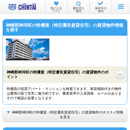
お部屋を探す
気になる
最近見た
保存中の
リスト
物件
条件
沿線・駅から
神崎郡神河町の特優賃（特定優良賃貸住宅）の賃貸物件情報
住所から
を探す
家賃相場から
通勤通学時間から
物件特集から
神崎郡神河町の特優賃（特定優良賃貸住宅）の賃貸物件のポ
不動産会社から
イント
TOP
特優賃の賃貸アパート・マンションを検索できます。家賃補助付きの物件
は費用の面で非常に魅力的ですが、審査基準や入居資格、ルールがありま
すので確認が必要となります。
神崎郡神河町の特優賃（特定優良賃貸住宅）の賃貸物件のオススメ情報
を見る