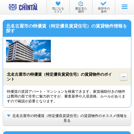
お部屋を探す
気になる
最近見た
保存中の
リスト
物件
条件
沿線・駅から
北名古屋市の特優賃（特定優良賃貸住宅）の賃貸物件情報を
住所から
探す
家賃相場から
通勤通学時間から
物件特集から
北名古屋市の特優賃（特定優良賃貸住宅）の賃貸物件のポイ
不動産会社から
ント
TOP
特優賃の賃貸アパート・マンションを検索できます。家賃補助付きの物件
は費用の面で非常に魅力的ですが、審査基準や入居資格、ルールがありま
すので確認が必要となります。
北名古屋市の特優賃（特定優良賃貸住宅）の賃貸物件のオススメ情報を
見る