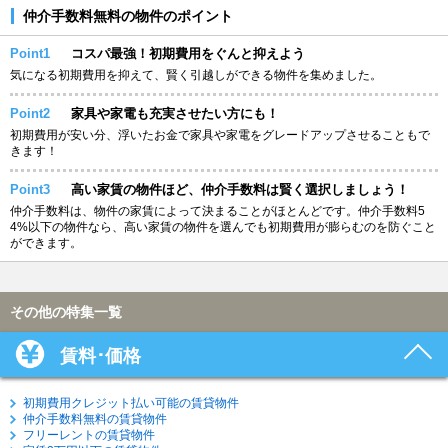
仲介手数料無料の物件のポイント
Point1
コスパ最強！初期費用をぐんと抑えよう
気になる初期費用を抑えて、賢く引越しができる物件を集めました。
Point2
家具や家電も充実させたい方にも！
初期費用が安い分、浮いたお金で家具や家電をグレードアップさせることもで
きます！
Point3
高い家賃の物件ほど、仲介手数料は賢く選択しましょう！
仲介手数料は、物件の家賃によって決まることがほとんどです。仲介手数料5
4%以下の物件なら、高い家賃の物件を選んでも初期費用が膨らむのを防ぐこと
ができます。
その他の特集一覧
賃料･価格
初期費用クレジット払い可能の賃貸物件
仲介手数料無料の賃貸物件
フリーレントの賃貸物件