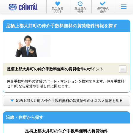
お部屋を探す
気になる
最近見た
保存中の
リスト
物件
条件
沿線・駅から
足柄上郡大井町の仲介手数料無料の賃貸物件情報を探す
住所から
家賃相場から
通勤通学時間から
物件特集から
足柄上郡大井町の仲介手数料無料の賃貸物件のポイント
不動産会社から
仲介手数料無料の賃貸アパート・マンションを検索できます。仲介手数料
ゼロ(0)なら家賃や引越し代に回せます。
TOP
足柄上郡大井町の仲介手数料無料の賃貸物件のオススメ情報を見る
沿線・住所から探す
足柄上郡大井町の仲介手数料無料の賃貸物件