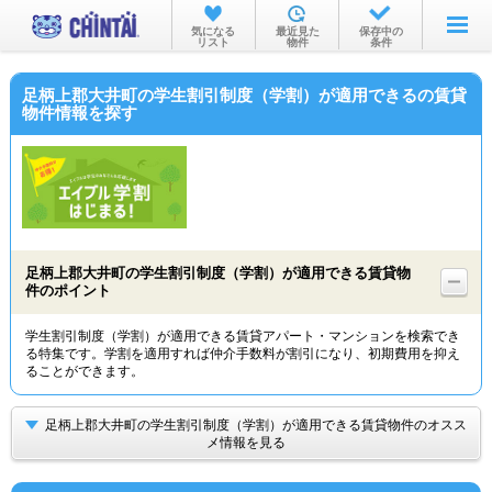
お部屋を探す
気になる
最近見た
保存中の
リスト
物件
条件
沿線・駅から
足柄上郡大井町の学生割引制度（学割）が適用できるの賃貸
住所から
物件情報を探す
家賃相場から
通勤通学時間から
物件特集から
足柄上郡大井町の学生割引制度（学割）が適用できる賃貸物
不動産会社から
件のポイント
TOP
学生割引制度（学割）が適用できる賃貸アパート・マンションを検索でき
る特集です。学割を適用すれば仲介手数料が割引になり、初期費用を抑え
ることができます。
足柄上郡大井町の学生割引制度（学割）が適用できる賃貸物件のオスス
メ情報を見る