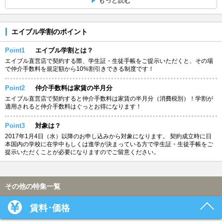
もっと読む
エイブル学割のポイント
Point1
エイブル学割とは？
エイブル直営店で契約する際、学生証・生徒手帳をご提示いただくと、その場
で仲介手数料を規定額から10%割引きできる制度です！
Point2
仲介手数料は家賃の半月分
エイブル直営店で契約すると仲介手数料は家賃の半月分（消費税別）！学割が
適用されると仲介手数料はぐっとお得になります！
Point3
対象は？
2017年1月4日（水）以降のお申し込みから対象になります。 契約成立時に日
本国内の学校に在学中もしくは進学が決まっている方で学生証・生徒手帳をご
提示いただくことが必要になりますのでご留意ください。
その他の特集一覧
賃料･価格