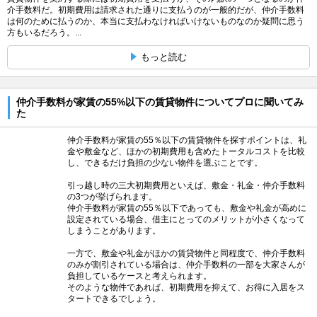
介手数料だ。初期費用は請求された通りに支払うのが一般的だが、仲介手数料
は何のために払うのか、本当に支払わなければいけないものなのか疑問に思う
方もいるだろう。...
もっと読む
仲介手数料が家賃の55%以下の賃貸物件についてプロに聞いてみ
た
仲介手数料が家賃の55％以下の賃貸物件を探すポイントは、礼
金や敷金など、ほかの初期費用も含めたトータルコストを比較
し、できるだけ負担の少ない物件を選ぶことです。
引っ越し時の三大初期費用といえば、敷金・礼金・仲介手数料
の3つが挙げられます。
仲介手数料が家賃の55％以下であっても、敷金や礼金が高めに
設定されている場合、借主にとってのメリットが小さくなって
しまうことがあります。
一方で、敷金や礼金がほかの賃貸物件と同程度で、仲介手数料
のみが割引されている場合は、仲介手数料の一部を大家さんが
負担しているケースと考えられます。
そのような物件であれば、初期費用を抑えて、お得に入居をス
タートできるでしょう。