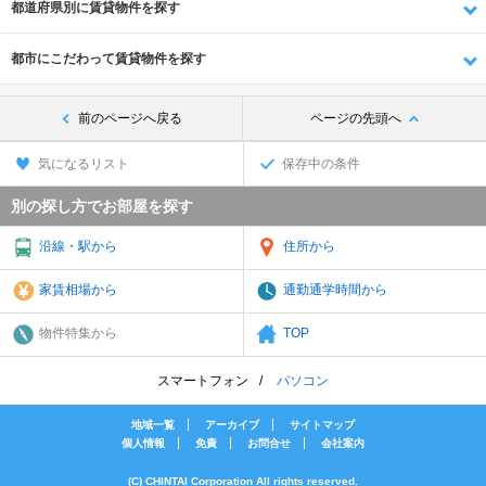
都道府県別に賃貸物件を探す
都市にこだわって賃貸物件を探す
前のページへ戻る
ページの先頭へ
気になるリスト
保存中の条件
別の探し方でお部屋を探す
沿線・駅から
住所から
家賃相場から
通勤通学時間から
物件特集から
TOP
スマートフォン
パソコン
地域一覧
アーカイブ
サイトマップ
個人情報
免責
お問合せ
会社案内
(C) CHINTAI Corporation All rights reserved.