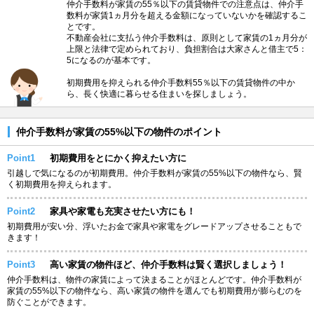
仲介手数料が家賃の55％以下の賃貸物件での注意点は、仲介手
数料が家賃1ヵ月分を超える金額になっていないかを確認するこ
とです。
不動産会社に支払う仲介手数料は、原則として家賃の1ヵ月分が
上限と法律で定められており、負担割合は大家さんと借主で5：
5になるのが基本です。
初期費用を抑えられる仲介手数料55％以下の賃貸物件の中か
ら、長く快適に暮らせる住まいを探しましょう。
仲介手数料が家賃の55%以下の物件のポイント
Point1
初期費用をとにかく抑えたい方に
引越しで気になるのが初期費用。仲介手数料が家賃の55%以下の物件なら、賢
く初期費用を抑えられます。
Point2
家具や家電も充実させたい方にも！
初期費用が安い分、浮いたお金で家具や家電をグレードアップさせることもで
きます！
Point3
高い家賃の物件ほど、仲介手数料は賢く選択しましょう！
仲介手数料は、物件の家賃によって決まることがほとんどです。仲介手数料が
家賃の55%以下の物件なら、高い家賃の物件を選んでも初期費用が膨らむのを
防ぐことができます。