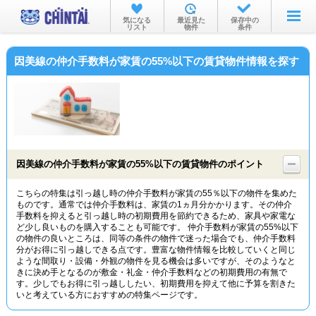
お部屋を探す
気になる
最近見た
保存中の
リスト
物件
条件
沿線・駅から
因美線の仲介手数料が家賃の55%以下の賃貸物件情報を探す
住所から
家賃相場から
通勤通学時間から
物件特集から
因美線の仲介手数料が家賃の55%以下の賃貸物件のポイント
不動産会社から
こちらの特集は引っ越し時の仲介手数料が家賃の55％以下の物件を集めた
ものです。通常では仲介手数料は、家賃の1ヵ月分かかります。その仲介
TOP
手数料を抑えると引っ越し時の初期費用を節約できるため、家具や家電な
ど少し良いものを購入することも可能です。 仲介手数料が家賃の55%以下
の物件の良いところは、同等の条件の物件で迷った場合でも、仲介手数料
分がお得に引っ越しできる点です。豊富な物件情報を比較していくと同じ
ような間取り・設備・外観の物件を見る機会は多いですが、そのようなと
きに決め手となるのが敷金・礼金・仲介手数料などの初期費用の有無で
す。少しでもお得に引っ越ししたい、初期費用を抑えて他に予算を割きた
いと考えている方におすすめの特集ページです。