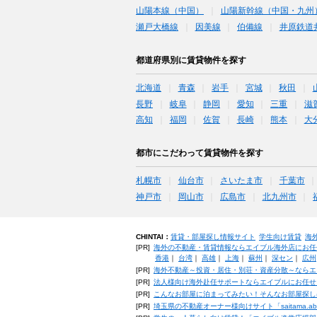
山陽本線（中国）
山陽新幹線（中国・九州
瀬戸大橋線
因美線
伯備線
井原鉄道
都道府県別に賃貸物件を探す
北海道
青森
岩手
宮城
秋田
長野
岐阜
静岡
愛知
三重
滋
高知
福岡
佐賀
長崎
熊本
大
都市にこだわって賃貸物件を探す
札幌市
仙台市
さいたま市
千葉市
神戸市
岡山市
広島市
北九州市
CHINTAI：
賃貸・部屋探し情報サイト
学生向け賃貸
海
[PR]
海外の不動産・賃貸情報ならエイブル海外店にお任
香港
｜
台湾
｜
高雄
｜
上海
｜
蘇州
｜
深セン
｜
広州
[PR]
海外不動産～投資・居住・別荘・資産分散～ならエ
[PR]
法人様向け海外赴任サポートならエイブルにお任せ
[PR]
こんなお部屋に泊まってみたい！そんなお部屋探し
[PR]
埼玉県の不動産オーナー様向けサイト「saitama.a