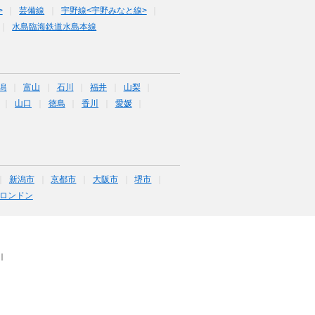
>
芸備線
宇野線<宇野みなと線>
水島臨海鉄道水島本線
潟
富山
石川
福井
山梨
山口
徳島
香川
愛媛
新潟市
京都市
大阪市
堺市
ロンドン
｜