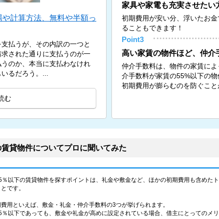
家具や家電も充実させたい
場や計算方法、無料や半額っ
初期費用が安い分、浮いたお金
ることもできます！
Point3
を支払うが、その内訳の一つと
高い家賃の物件ほど、仲介
請求された通りに支払うのが一
払うのか、本当に支払わなけれ
仲介手数料は、物件の家賃によ
るだろう。...
介手数料が家賃の55%以下の
初期費用が膨らむのを防ぐこと
読む
の賃貸物件についてプロに聞いてみた
55％以下の賃貸物件を探すポイントは、礼金や敷金など、ほかの初期費用も含めた
ことです。
期費用といえば、敷金・礼金・仲介手数料の3つが挙げられます。
55％以下であっても、敷金や礼金が高めに設定されている場合、借主にとってのメ