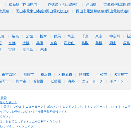
）
姫新線（岡山県内）
赤穂線（岡山県内）
津山線
吉備線<桃太郎線
井原線
岡山市電東山本線<岡山電気軌道>
岡山市電清輝橋線<岡山電気軌道>
山形
福島
茨城
栃木
群馬
埼玉
千葉
東京
神奈川
新
賀
京都
大阪
兵庫
奈良
和歌山
鳥取
島根
岡山
広島
分
宮崎
鹿児島
沖縄
東京23区
川崎市
横浜市
相模原市
静岡市
浜松市
名古屋市
福岡市
熊本市
首都圏
近畿圏
海外
ニューヨーク
ボストン
外賃貸
せください！
｜
天津
｜
ソウル
｜
ニューヨーク
｜
ボストン
｜
ロンドン
｜
パリ
｜
シンガポール
｜
ハノイ
｜
マニラ
イブルにお任せください！「海外不動産情報サイト」
ください！
は、おもてなしドットコムをご利用ください！
ble(サイタマ ドットエイブル）」