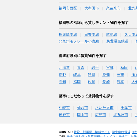
福岡市西区
大牟田市
久留米市
北九
福岡県の沿線から貸しテナント物件を探す
鹿児島本線
日豊本線
筑肥線
久大本
北九州モノレール小倉線
筑豊電気鉄道
都道府県別に賃貸物件を探す
北海道
青森
岩手
宮城
秋田
長野
岐阜
静岡
愛知
三重
滋
高知
福岡
佐賀
長崎
熊本
大
都市にこだわって賃貸物件を探す
札幌市
仙台市
さいたま市
千葉市
神戸市
岡山市
広島市
北九州市
CHINTAI：
賃貸・部屋探し情報サイト
学生向け賃貸
海
[PR]
海外の不動産・賃貸情報ならエイブル海外店にお任