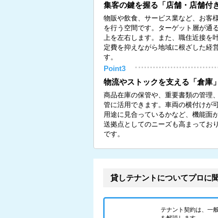
集客の鍵を握る「店舗・店舗付
物販や飲食、サービス業など、お客
を行う空間です。ターゲット層が通
上を左右します。また、職住近接を
定費を抑えながら地域に根ざした経
す。
Point3
物流やストックを支える「倉庫
商品在庫の保管や、重要書類の管理
管に活用できます。車両の横付けが
用途に見合っているかなど、機能面
送拠点としてのニーズも高まってお
です。
貸しテナントについてプロに
テナント契約は、一