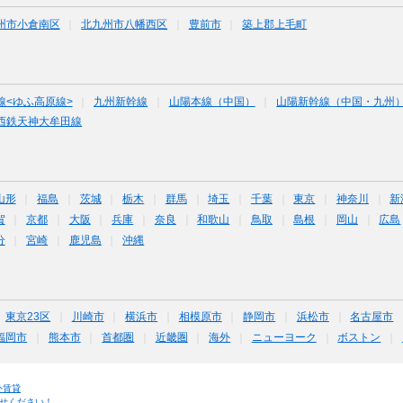
州市小倉南区
北九州市八幡西区
豊前市
築上郡上毛町
線<ゆふ高原線>
九州新幹線
山陽本線（中国）
山陽新幹線（中国・九州
西鉄天神大牟田線
山形
福島
茨城
栃木
群馬
埼玉
千葉
東京
神奈川
新
賀
京都
大阪
兵庫
奈良
和歌山
鳥取
島根
岡山
広島
分
宮崎
鹿児島
沖縄
東京23区
川崎市
横浜市
相模原市
静岡市
浜松市
名古屋市
福岡市
熊本市
首都圏
近畿圏
海外
ニューヨーク
ボストン
外賃貸
せください！