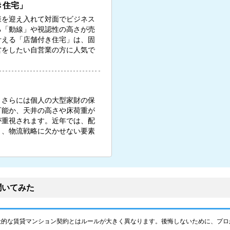
き住宅」
様を迎え入れて対面でビジネス
る「動線」や視認性の高さが売
叶える「店舗付き住宅」は、固
営をしたい自営業の方に人気で
」
、さらには個人の大型家財の保
可能か、天井の高さや床荷重が
が重視されます。近年では、配
り、物流戦略に欠かせない要素
聞いてみた
般的な賃貸マンション契約とはルールが大きく異なります。後悔しないために、プロ