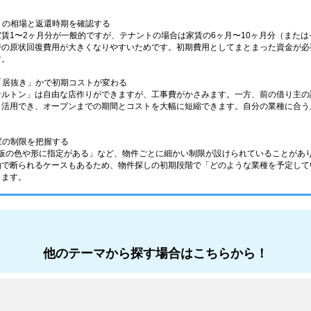
）」の相場と返還時期を確認する
賃1〜2ヶ月分が一般的ですが、テナントの場合は家賃の6ヶ月〜10ヶ月分（また
時の原状回復費用が大きくなりやすいためです。初期費用としてまとまった資金が必
す。
か「居抜き」かで初期コストが変わる
ケルトン」は自由な店作りができますが、工事費がかさみます。一方、前の借り主の
ま活用でき、オープンまでの期間とコストを大幅に短縮できます。自分の業種に合う
設置の制限を把握する
看板の色や形に指定がある」など、物件ごとに細かい制限が設けられていることがあ
約で断られるケースもあるため、物件探しの初期段階で「どのような業種を予定して
ります。
他のテーマから探す場合はこちらから！