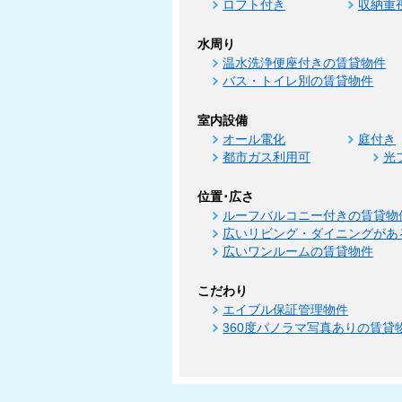
ロフト付き
収納重
水周り
温水洗浄便座付きの賃貸物件
バス・トイレ別の賃貸物件
室内設備
オール電化
庭付き
都市ガス利用可
光
位置･広さ
ルーフバルコニー付きの賃貸物
広いリビング・ダイニングがあ
広いワンルームの賃貸物件
こだわり
エイブル保証管理物件
360度パノラマ写真ありの賃貸