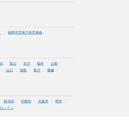
）
福岡市営地下鉄空港線
潟
富山
石川
福井
山梨
山口
徳島
香川
愛媛
新潟市
京都市
大阪市
堺市
ロンドン