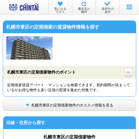
お部屋を探す
気になる
最近見た
保存中の
リスト
物件
条件
沿線・駅から
札幌市東区の定期借家の賃貸物件情報を探す
住所から
家賃相場から
通勤通学時間から
物件特集から
札幌市東区の定期借家物件のポイント
不動産会社から
定期借家賃貸アパート・マンションを検索できます。契約期間が決まって
いるがお得な物件も多い定借の部屋を集めた特集です。
TOP
札幌市東区の定期借家物件のオススメ情報を見る
沿線・住所から探す
札幌市東区の定期借家物件