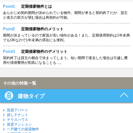
Point1
定期借家物件とは
あらかじめ契約期間が決められている物件。期間が来ると契約終了だが、貸主
と借主の双方が望む場合は再契約が可能。
Point2
定期借家物件のメリット
期間が決まっているので家賃が安い傾向がある！また、定期借用契約は1年未満
でもOKなので1年未満の滞在にも便利。
Point3
定期借家物件のデメリット
契約終了は貸主の都合で決まってしまう。短い期間で退去した場合は引越し費
用や清掃費用が割高になることも…。
その他の特集一覧
建物タイプ
賃貸アパート
貸しテナント
テラスハウス
賃貸マンション
一戸建ての賃貸物件