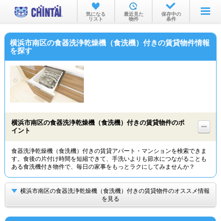
お部屋を探す
気になる
最近見た
保存中の
リスト
物件
条件
沿線・駅から
横浜市南区の食器洗浄乾燥機（食洗機）付きの賃貸物件情報
住所から
を探す
家賃相場から
通勤通学時間から
物件特集から
横浜市南区の食器洗浄乾燥機（食洗機）付きの賃貸物件のポ
不動産会社から
イント
TOP
食器洗浄乾燥機（食洗機）付きの賃貸アパート・マンションを検索できま
す。食後の片付け時間を短縮できて、手洗いよりも節水につながることも
ある食洗機付き物件で、毎日の家事をもっとラクにしてみませんか？
横浜市南区の食器洗浄乾燥機（食洗機）付きの賃貸物件のオススメ情報
を見る