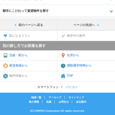
都市にこだわって賃貸物件を探す
前のページへ戻る
ページの先頭へ
気になるリスト
保存中の条件
別の探し方でお部屋を探す
沿線・駅から
住所から
家賃相場から
通勤通学時間から
物件特集から
TOP
スマートフォン
パソコン
地域一覧
アーカイブ
サイトマップ
個人情報
免責
お問合せ
会社案内
(C) CHINTAI Corporation All rights reserved.