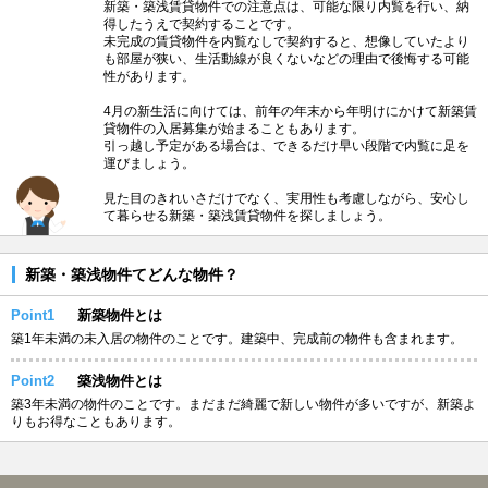
新築・築浅賃貸物件での注意点は、可能な限り内覧を行い、納
得したうえで契約することです。
未完成の賃貸物件を内覧なしで契約すると、想像していたより
も部屋が狭い、生活動線が良くないなどの理由で後悔する可能
性があります。
4月の新生活に向けては、前年の年末から年明けにかけて新築賃
貸物件の入居募集が始まることもあります。
引っ越し予定がある場合は、できるだけ早い段階で内覧に足を
運びましょう。
見た目のきれいさだけでなく、実用性も考慮しながら、安心し
て暮らせる新築・築浅賃貸物件を探しましょう。
新築・築浅物件てどんな物件？
Point1
新築物件とは
築1年未満の未入居の物件のことです。建築中、完成前の物件も含まれます。
Point2
築浅物件とは
築3年未満の物件のことです。まだまだ綺麗で新しい物件が多いですが、新築よ
りもお得なこともあります。