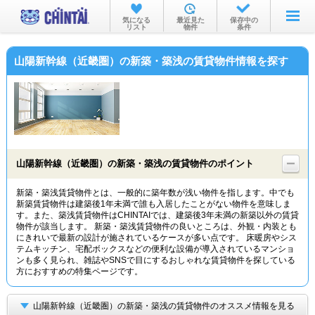
お部屋を探す
気になる
最近見た
保存中の
リスト
物件
条件
沿線・駅から
山陽新幹線（近畿圏）の新築・築浅の賃貸物件情報を探す
住所から
家賃相場から
通勤通学時間から
物件特集から
山陽新幹線（近畿圏）の新築・築浅の賃貸物件のポイント
不動産会社から
新築・築浅賃貸物件とは、一般的に築年数が浅い物件を指します。中でも
新築賃貸物件は建築後1年未満で誰も入居したことがない物件を意味しま
TOP
す。また、築浅賃貸物件はCHINTAIでは、建築後3年未満の新築以外の賃貸
物件が該当します。 新築・築浅賃貸物件の良いところは、外観・内装とも
にきれいで最新の設計が施されているケースが多い点です。 床暖房やシス
テムキッチン、宅配ボックスなどの便利な設備が導入されているマンショ
ンも多く見られ、雑誌やSNSで目にするおしゃれな賃貸物件を探している
方におすすめの特集ページです。
山陽新幹線（近畿圏）の新築・築浅の賃貸物件のオススメ情報を見る