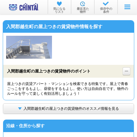
お部屋を探す
気になる
最近見た
保存中の
リスト
物件
条件
沿線・駅から
入間郡越生町の屋上つきの賃貸物件情報を探す
住所から
家賃相場から
通勤通学時間から
物件特集から
入間郡越生町の屋上つきの賃貸物件のポイント
不動産会社から
屋上つきの賃貸アパート・マンションを検索できる特集です。屋上で青春
ごっこをするもよし、昼寝をするもよし。使い方は自由自在です。物件の
TOP
ルールを守って楽しく有効活用しましょう！
入間郡越生町の屋上つきの賃貸物件のオススメ情報を見る
沿線・住所から探す