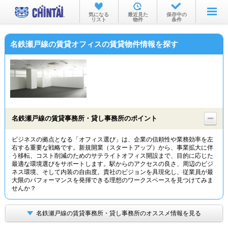
お部屋を探す
気になる
最近見た
保存中の
リスト
物件
条件
沿線・駅から
名鉄瀬戸線の賃貸オフィスの賃貸物件情報を探す
住所から
家賃相場から
通勤通学時間から
物件特集から
名鉄瀬戸線の賃貸事務所・貸し事務所のポイント
不動産会社から
ビジネスの拠点となる「オフィス選び」は、企業の信頼性や業務効率を左
右する重要な戦略です。新規開業（スタートアップ）から、事業拡大に伴
TOP
う移転、コスト削減のためのサテライトオフィス開設まで、目的に応じた
最適な環境選びをサポートします。駅からのアクセスの良さ、周辺のビジ
ネス環境、そして内装の自由度。貴社のビジョンを具現化し、従業員が最
大限のパフォーマンスを発揮できる理想のワークスペースを見つけてみま
せんか？
名鉄瀬戸線の賃貸事務所・貸し事務所のオススメ情報を見る