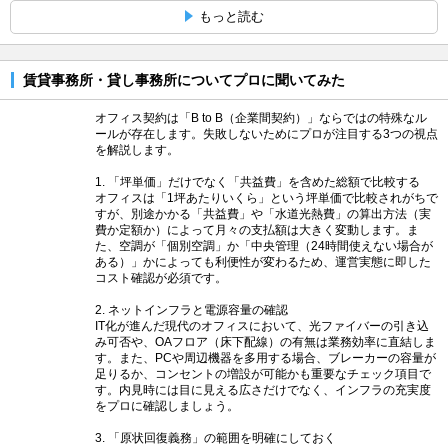
もっと読む
賃貸事務所・貸し事務所についてプロに聞いてみた
オフィス契約は「B to B（企業間契約）」ならではの特殊なル
ールが存在します。失敗しないためにプロが注目する3つの視点
を解説します。
1. 「坪単価」だけでなく「共益費」を含めた総額で比較する
オフィスは「1坪あたりいくら」という坪単価で比較されがちで
すが、別途かかる「共益費」や「水道光熱費」の算出方法（実
費か定額か）によって月々の支払額は大きく変動します。ま
た、空調が「個別空調」か「中央管理（24時間使えない場合が
ある）」かによっても利便性が変わるため、運営実態に即した
コスト確認が必須です。
2. ネットインフラと電源容量の確認
IT化が進んだ現代のオフィスにおいて、光ファイバーの引き込
み可否や、OAフロア（床下配線）の有無は業務効率に直結しま
す。また、PCや周辺機器を多用する場合、ブレーカーの容量が
足りるか、コンセントの増設が可能かも重要なチェック項目で
す。内見時には目に見える広さだけでなく、インフラの充実度
をプロに確認しましょう。
3. 「原状回復義務」の範囲を明確にしておく