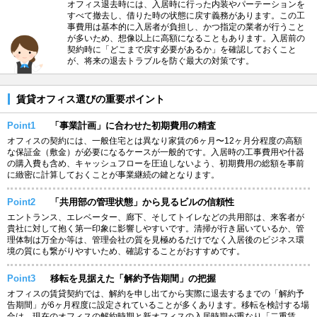
オフィス退去時には、入居時に行った内装やパーテーションを
すべて撤去し、借りた時の状態に戻す義務があります。この工
事費用は基本的に入居者が負担し、かつ指定の業者が行うこと
が多いため、想像以上に高額になることもあります。入居前の
契約時に「どこまで戻す必要があるか」を確認しておくこと
が、将来の退去トラブルを防ぐ最大の対策です。
賃貸オフィス選びの重要ポイント
Point1
「事業計画」に合わせた初期費用の精査
オフィスの契約には、一般住宅とは異なり家賃の6ヶ月〜12ヶ月分程度の高額
な保証金（敷金）が必要になるケースが一般的です。入居時の工事費用や什器
の購入費も含め、キャッシュフローを圧迫しないよう、初期費用の総額を事前
に緻密に計算しておくことが事業継続の鍵となります。
Point2
「共用部の管理状態」から見るビルの信頼性
エントランス、エレベーター、廊下、そしてトイレなどの共用部は、来客者が
貴社に対して抱く第一印象に影響しやすいです。清掃が行き届いているか、管
理体制は万全か等は、管理会社の質を見極めるだけでなく入居後のビジネス環
境の質にも繋がりやすいため、確認することがおすすめです。
Point3
移転を見据えた「解約予告期間」の把握
オフィスの賃貸契約では、解約を申し出てから実際に退去するまでの「解約予
告期間」が6ヶ月程度に設定されていることが多くあります。移転を検討する場
合は、現在のオフィスの解約時期と新オフィスの入居時期が重なり「二重賃