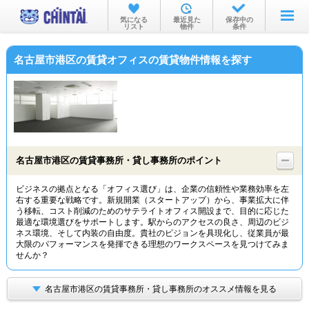
お部屋を探す
気になる
最近見た
保存中の
リスト
物件
条件
沿線・駅から
名古屋市港区の賃貸オフィスの賃貸物件情報を探す
住所から
家賃相場から
通勤通学時間から
物件特集から
名古屋市港区の賃貸事務所・貸し事務所のポイント
不動産会社から
ビジネスの拠点となる「オフィス選び」は、企業の信頼性や業務効率を左
右する重要な戦略です。新規開業（スタートアップ）から、事業拡大に伴
TOP
う移転、コスト削減のためのサテライトオフィス開設まで、目的に応じた
最適な環境選びをサポートします。駅からのアクセスの良さ、周辺のビジ
ネス環境、そして内装の自由度。貴社のビジョンを具現化し、従業員が最
大限のパフォーマンスを発揮できる理想のワークスペースを見つけてみま
せんか？
名古屋市港区の賃貸事務所・貸し事務所のオススメ情報を見る