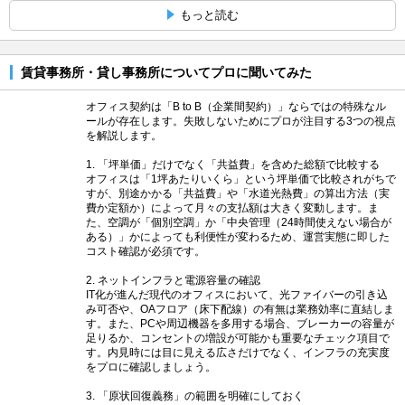
もっと読む
賃貸事務所・貸し事務所についてプロに聞いてみた
オフィス契約は「B to B（企業間契約）」ならではの特殊なル
ールが存在します。失敗しないためにプロが注目する3つの視点
を解説します。
1. 「坪単価」だけでなく「共益費」を含めた総額で比較する
オフィスは「1坪あたりいくら」という坪単価で比較されがちで
すが、別途かかる「共益費」や「水道光熱費」の算出方法（実
費か定額か）によって月々の支払額は大きく変動します。ま
た、空調が「個別空調」か「中央管理（24時間使えない場合が
ある）」かによっても利便性が変わるため、運営実態に即した
コスト確認が必須です。
2. ネットインフラと電源容量の確認
IT化が進んだ現代のオフィスにおいて、光ファイバーの引き込
み可否や、OAフロア（床下配線）の有無は業務効率に直結しま
す。また、PCや周辺機器を多用する場合、ブレーカーの容量が
足りるか、コンセントの増設が可能かも重要なチェック項目で
す。内見時には目に見える広さだけでなく、インフラの充実度
をプロに確認しましょう。
3. 「原状回復義務」の範囲を明確にしておく