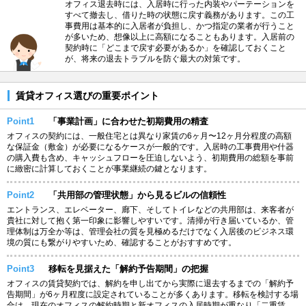
オフィス退去時には、入居時に行った内装やパーテーションを
すべて撤去し、借りた時の状態に戻す義務があります。この工
事費用は基本的に入居者が負担し、かつ指定の業者が行うこと
が多いため、想像以上に高額になることもあります。入居前の
契約時に「どこまで戻す必要があるか」を確認しておくこと
が、将来の退去トラブルを防ぐ最大の対策です。
賃貸オフィス選びの重要ポイント
Point1
「事業計画」に合わせた初期費用の精査
オフィスの契約には、一般住宅とは異なり家賃の6ヶ月〜12ヶ月分程度の高額
な保証金（敷金）が必要になるケースが一般的です。入居時の工事費用や什器
の購入費も含め、キャッシュフローを圧迫しないよう、初期費用の総額を事前
に緻密に計算しておくことが事業継続の鍵となります。
Point2
「共用部の管理状態」から見るビルの信頼性
エントランス、エレベーター、廊下、そしてトイレなどの共用部は、来客者が
貴社に対して抱く第一印象に影響しやすいです。清掃が行き届いているか、管
理体制は万全か等は、管理会社の質を見極めるだけでなく入居後のビジネス環
境の質にも繋がりやすいため、確認することがおすすめです。
Point3
移転を見据えた「解約予告期間」の把握
オフィスの賃貸契約では、解約を申し出てから実際に退去するまでの「解約予
告期間」が6ヶ月程度に設定されていることが多くあります。移転を検討する場
合は、現在のオフィスの解約時期と新オフィスの入居時期が重なり「二重賃