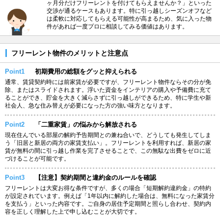
ヶ月分だけフリーレントを付けてもらえませんか？」といった
交渉が通るケースもあります。特に引っ越しシーズンオフなど
は柔軟に対応してもらえる可能性が高まるため、気に入った物
件があれば一度プロに相談してみる価値はあります。
フリーレント物件のメリットと注意点
Point1
初期費用の総額をグッと抑えられる
通常、賃貸契約時には前家賃が必要ですが、フリーレント物件ならその分が免
除、またはスライドされます。浮いた資金をインテリアの購入や予備費に充て
ることができ、貯金を大きく減らさずに引っ越しができるため、特に学生や新
社会人、急な住み替えが必要になった方の強い味方となります。
Point2
「二重家賃」の悩みから解放される
現在住んでいる部屋の解約予告期間との兼ね合いで、どうしても発生してしま
う「旧居と新居の両方の家賃支払い」。フリーレントを利用すれば、新居の家
賃が無料の間に引っ越し作業を完了させることで、この無駄な出費をゼロに近
づけることが可能です。
Point3
【注意】契約期間と違約金のルールを確認
フリーレントは大変お得な条件ですが、多くの場合「短期解約違約金」の特約
が設定されています。例えば「1年以内に解約した場合は、無料になった家賃分
を支払う」といった内容です。ご自身の居住予定期間と照らし合わせ、契約内
容を正しく理解した上で申し込むことが大切です。