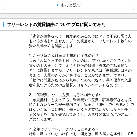
もっと読む
フリーレントの賃貸物件についてプロに聞いてみた
「家賃が無料なんて、何か裏があるのでは？」と不安に思う方
もいるかもしれません。プロの視点から、フリーレント物件の
賢い見極め方を解説します。
1. なぜ大家さんは家賃を無料にするのか？
大家さんにとって最も避けたいのは、空室が続くことです。家
賃そのものを下げてしまうと物件の価値（将来の売却価格な
ど）に影響しますが、フリーレントであれば「家賃設定はその
ままに、入居のきっかけを作る」ことができます。つまり、
「物件に問題があるから無料」なのではなく、早く優良な入居
者を見つけるための企業努力（キャンペーン）なのです。
2. 「管理費」や「共益費」は別の場合が多い
「家賃無料」とあっても、管理費や共益費、駐車場代などは免
除されないケースが一般的です。完全に「0円」で住めるわけで
はないため、契約時に「毎月いくらの支払いがいつから発生す
るのか」を一覧で確認しておくと、入居後の家計管理がスムー
ズになります。
3. 交渉でフリーレントがつくこともある？
特集に載っていない物件でも、例えば「即入居」を条件に「0.5