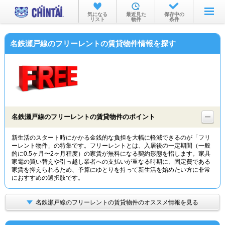
お部屋を探す
気になる
最近見た
保存中の
リスト
物件
条件
沿線・駅から
名鉄瀬戸線のフリーレントの賃貸物件情報を探す
住所から
家賃相場から
通勤通学時間から
物件特集から
名鉄瀬戸線のフリーレントの賃貸物件のポイント
不動産会社から
新生活のスタート時にかかる金銭的な負担を大幅に軽減できるのが「フリ
ーレント物件」の特集です。フリーレントとは、入居後の一定期間（一般
TOP
的に0.5ヶ月〜2ヶ月程度）の家賃が無料になる契約形態を指します。家具
家電の買い替えや引っ越し業者への支払いが重なる時期に、固定費である
家賃を抑えられるため、予算にゆとりを持って新生活を始めたい方に非常
におすすめの選択肢です。
名鉄瀬戸線のフリーレントの賃貸物件のオススメ情報を見る