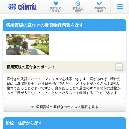
お部屋を探す
気になる
最近見た
保存中の
リスト
物件
条件
沿線・駅から
横須賀線の庭付きの賃貸物件情報を探す
住所から
家賃相場から
通勤通学時間から
物件特集から
横須賀線の庭付きのポイント
不動産会社から
庭付きの賃貸アパート・マンションを検索できます。庭があれば、晴れた
日には洗濯物を干したり日光浴ができたり、メリットがたくさん！1階の
TOP
物件であることが多いですが、庭があることで居室のすぐ目の前に建物が
あって日が入らない・・・。といったリスクを軽減することができます。
横須賀線の庭付きのオススメ情報を見る
沿線・住所から探す