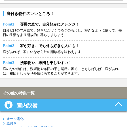
庭付き物件のいいところ！
Point1
専用の庭で、自分好みにアレンジ！
自分だけの専用庭で、好きなだけくつろぐのもよし。好きなように使って、毎
日の生活をより開放的に暮らしましょう。
Point2
家が好き、でも外も好きな人にも！
庭があれば、家にいながら外の開放感を味わえます。
Point3
洗濯物や、布団も干しやすい！
庭のない物件は、洗濯物や布団の干し場所に困ることもしばしば。庭があれ
ば、布団もしっかり外気にあてることができます。
その他の特集一覧
室内設備
オール電化
庭付き