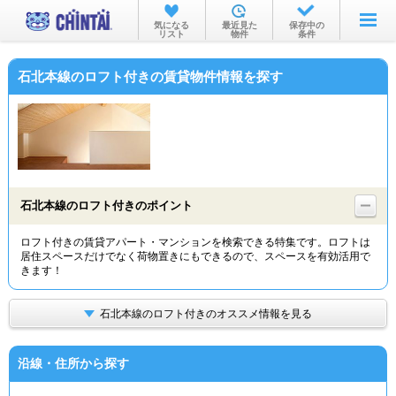
お部屋を探す
気になる
最近見た
保存中の
リスト
物件
条件
沿線・駅から
石北本線のロフト付きの賃貸物件情報を探す
住所から
家賃相場から
通勤通学時間から
物件特集から
石北本線のロフト付きのポイント
不動産会社から
ロフト付きの賃貸アパート・マンションを検索できる特集です。ロフトは
居住スペースだけでなく荷物置きにもできるので、スペースを有効活用で
TOP
きます！
石北本線のロフト付きのオススメ情報を見る
沿線・住所から探す