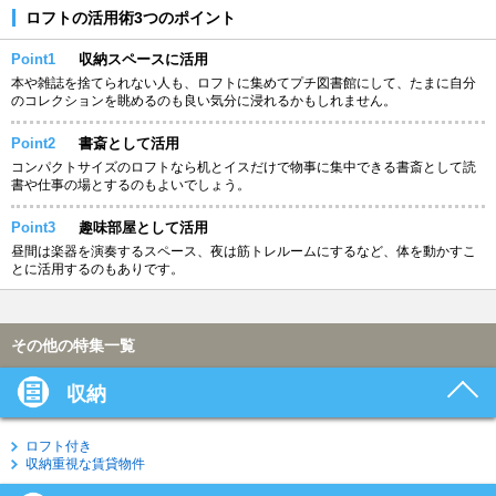
ロフトの活用術3つのポイント
Point1
収納スペースに活用
本や雑誌を捨てられない人も、ロフトに集めてプチ図書館にして、たまに自分
のコレクションを眺めるのも良い気分に浸れるかもしれません。
Point2
書斎として活用
コンパクトサイズのロフトなら机とイスだけで物事に集中できる書斎として読
書や仕事の場とするのもよいでしょう。
Point3
趣味部屋として活用
昼間は楽器を演奏するスペース、夜は筋トレルームにするなど、体を動かすこ
とに活用するのもありです。
その他の特集一覧
収納
ロフト付き
収納重視な賃貸物件