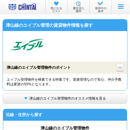
お部屋を探す
気になる
最近見た
保存中の
リスト
物件
条件
沿線・駅から
津山線のエイブル管理の賃貸物件情報を探す
住所から
家賃相場から
通勤通学時間から
物件特集から
津山線のエイブル管理物件のポイント
不動産会社から
エイブル管理物件を検索できる特集です。直接管理なので安心、仲介手数
料は家賃の55%となります。
TOP
津山線のエイブル管理物件のオススメ情報を見る
沿線・住所から探す
津山線のエイブル管理物件