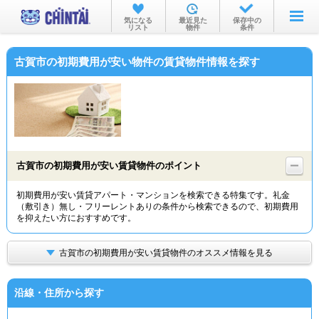
お部屋を探す
気になる
最近見た
保存中の
リスト
物件
条件
沿線・駅から
古賀市の初期費用が安い物件の賃貸物件情報を探す
住所から
家賃相場から
通勤通学時間から
物件特集から
古賀市の初期費用が安い賃貸物件のポイント
不動産会社から
初期費用が安い賃貸アパート・マンションを検索できる特集です。礼金
（敷引き）無し・フリーレントありの条件から検索できるので、初期費用
TOP
を抑えたい方におすすめです。
古賀市の初期費用が安い賃貸物件のオススメ情報を見る
沿線・住所から探す