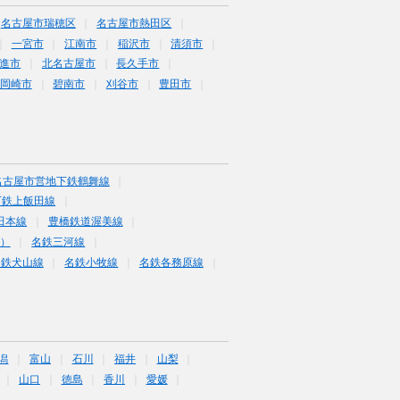
名古屋市瑞穂区
名古屋市熱田区
一宮市
江南市
稲沢市
清須市
進市
北名古屋市
長久手市
岡崎市
碧南市
刈谷市
豊田市
名古屋市営地下鉄鶴舞線
下鉄上飯田線
田本線
豊橋鉄道渥美線
富）
名鉄三河線
名鉄犬山線
名鉄小牧線
名鉄各務原線
潟
富山
石川
福井
山梨
山口
徳島
香川
愛媛