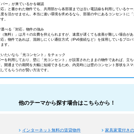
ァイバー」が来ているかを確認
応」と書かれた物件でも、共用部から各部屋までは古い電話線を利用しているケース
速度を活かせません。本当に速い環境を求めるなら、部屋の中にあるコンセントに「
です。
分で選べる「対応」物件の強み
備（無料）」は月々の出費を抑えられますが、速度が遅くても改善が難しい場合があ
応」物件であれば、混雑しにくい通信方式（IPv6接続など）を採用しているプロ
きます。
ら使いたいなら「光コンセント」をチェック
バーを利用しており、壁に「光コンセント」が設置されたままの物件であれば、立ち
す。開通までの期間を大幅に短縮できるため、内見時には壁のコンセント形状をスマ
認してもらうのが賢い方法です。
他のテーマから探す場合はこちらから！
インターネット無料の賃貸物件
家具家電付き