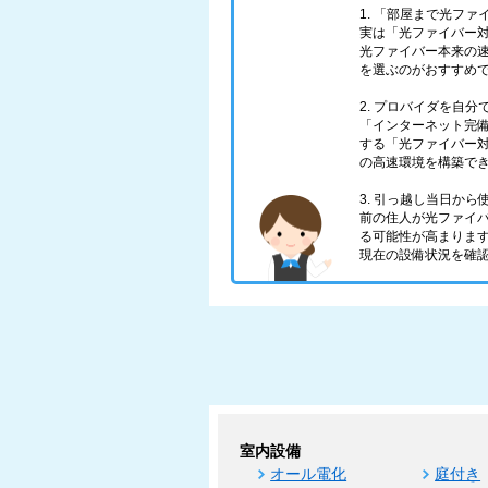
1. 「部屋まで光フ
実は「光ファイバー対
光ファイバー本来の
を選ぶのがおすすめ
2. プロバイダを自
「インターネット完
する「光ファイバー対
の高速環境を構築で
3. 引っ越し当日か
前の住人が光ファイ
る可能性が高まりま
現在の設備状況を確
室内設備
オール電化
庭付き