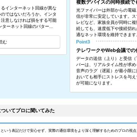
複数デバイスの同時接続で
きるインターネット回線が異な
光ファイバーは外部からの電磁
いのではないだろうか。インタ
信が非常に安定しています。ス
、注意しなければ損をする可能
レビなど、家族全員が同時に複
のインターネット回線のパター...
続しても、速度低下や接続切れ
適なネット環境を維持できます
読む
Point3
テレワークやWeb会議での
データの送信（上り）と受信（
バーは、リアルタイム性が求め
音声のラグ（遅延）が最小限に
おいても相手にストレスを与え
が可能になります。
についてプロに聞いてみた
」という表記だけで安心せず、実際の通信環境をより深く理解するためのプロの視点