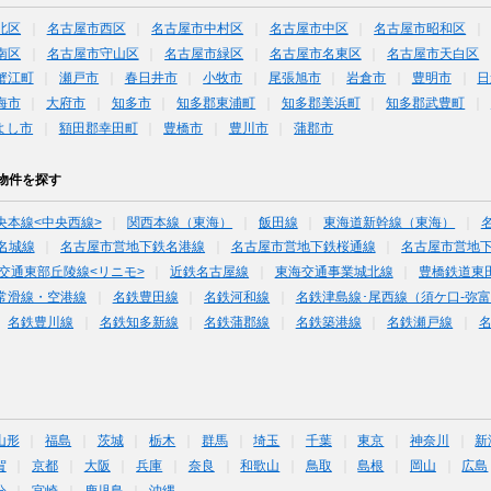
北区
名古屋市西区
名古屋市中村区
名古屋市中区
名古屋市昭和区
南区
名古屋市守山区
名古屋市緑区
名古屋市名東区
名古屋市天白区
蟹江町
瀬戸市
春日井市
小牧市
尾張旭市
岩倉市
豊明市
日
海市
大府市
知多市
知多郡東浦町
知多郡美浜町
知多郡武豊町
よし市
額田郡幸田町
豊橋市
豊川市
蒲郡市
物件を探す
央本線<中央西線>
関西本線（東海）
飯田線
東海道新幹線（東海）
名城線
名古屋市営地下鉄名港線
名古屋市営地下鉄桜通線
名古屋市営地
交通東部丘陵線<リニモ>
近鉄名古屋線
東海交通事業城北線
豊橋鉄道東
常滑線・空港線
名鉄豊田線
名鉄河和線
名鉄津島線･尾西線（須ケ口-弥
名鉄豊川線
名鉄知多新線
名鉄蒲郡線
名鉄築港線
名鉄瀬戸線
山形
福島
茨城
栃木
群馬
埼玉
千葉
東京
神奈川
新
賀
京都
大阪
兵庫
奈良
和歌山
鳥取
島根
岡山
広島
分
宮崎
鹿児島
沖縄