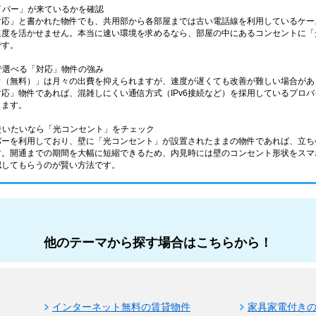
ァイバー」が来ているかを確認
応」と書かれた物件でも、共用部から各部屋までは古い電話線を利用しているケース
速度を活かせません。本当に速い環境を求めるなら、部屋の中にあるコンセントに「
です。
分で選べる「対応」物件の強み
備（無料）」は月々の出費を抑えられますが、速度が遅くても改善が難しい場合があ
応」物件であれば、混雑しにくい通信方式（IPv6接続など）を採用しているプロ
きます。
ら使いたいなら「光コンセント」をチェック
バーを利用しており、壁に「光コンセント」が設置されたままの物件であれば、立ち
す。開通までの期間を大幅に短縮できるため、内見時には壁のコンセント形状をスマ
認してもらうのが賢い方法です。
他のテーマから探す場合はこちらから！
インターネット無料の賃貸物件
家具家電付き