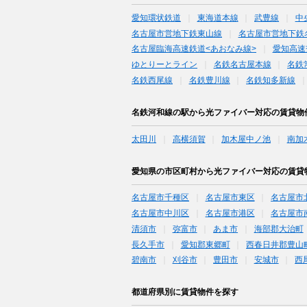
愛知環状鉄道
東海道本線
武豊線
中
名古屋市営地下鉄東山線
名古屋市営地下鉄
名古屋臨海高速鉄道<あおなみ線>
愛知高速
ゆとりーとライン
名鉄名古屋本線
名鉄
名鉄西尾線
名鉄豊川線
名鉄知多新線
名鉄河和線の駅から光ファイバー対応の賃貸物
太田川
高横須賀
加木屋中ノ池
南加
愛知県の市区町村から光ファイバー対応の賃貸
名古屋市千種区
名古屋市東区
名古屋市
名古屋市中川区
名古屋市港区
名古屋市
清須市
弥富市
あま市
海部郡大治町
長久手市
愛知郡東郷町
西春日井郡豊山
碧南市
刈谷市
豊田市
安城市
西
都道府県別に賃貸物件を探す