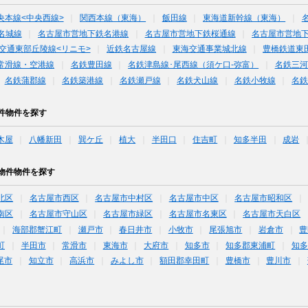
央本線<中央西線>
関西本線（東海）
飯田線
東海道新幹線（東海）
名城線
名古屋市営地下鉄名港線
名古屋市営地下鉄桜通線
名古屋市営地
交通東部丘陵線<リニモ>
近鉄名古屋線
東海交通事業城北線
豊橋鉄道東
常滑線・空港線
名鉄豊田線
名鉄津島線･尾西線（須ケ口-弥富）
名鉄三河
名鉄蒲郡線
名鉄築港線
名鉄瀬戸線
名鉄犬山線
名鉄小牧線
名
件物件を探す
木屋
八幡新田
巽ケ丘
植大
半田口
住吉町
知多半田
成岩
物件物件を探す
北区
名古屋市西区
名古屋市中村区
名古屋市中区
名古屋市昭和区
南区
名古屋市守山区
名古屋市緑区
名古屋市名東区
名古屋市天白区
海部郡蟹江町
瀬戸市
春日井市
小牧市
尾張旭市
岩倉市
豊
町
半田市
常滑市
東海市
大府市
知多市
知多郡東浦町
知多
尾市
知立市
高浜市
みよし市
額田郡幸田町
豊橋市
豊川市