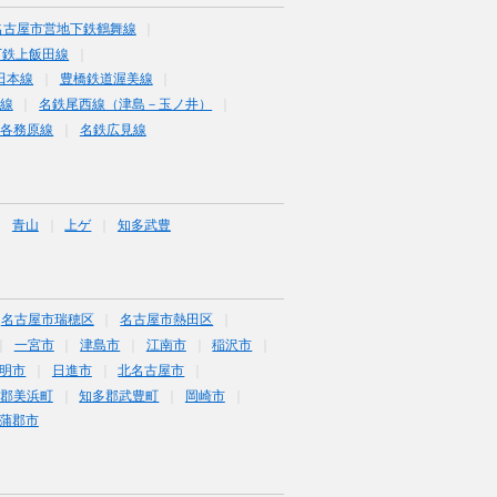
名古屋市営地下鉄鶴舞線
下鉄上飯田線
田本線
豊橋鉄道渥美線
線
名鉄尾西線（津島－玉ノ井）
鉄各務原線
名鉄広見線
青山
上ゲ
知多武豊
名古屋市瑞穂区
名古屋市熱田区
一宮市
津島市
江南市
稲沢市
明市
日進市
北名古屋市
郡美浜町
知多郡武豊町
岡崎市
蒲郡市