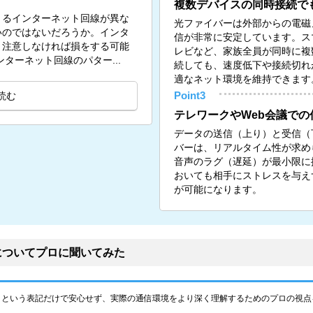
複数デバイスの同時接続で
きるインターネット回線が異な
光ファイバーは外部からの電磁
いのではないだろうか。インタ
信が非常に安定しています。ス
、注意しなければ損をする可能
レビなど、家族全員が同時に複
のインターネット回線のパター...
続しても、速度低下や接続切れ
適なネット環境を維持できます
読む
Point3
テレワークやWeb会議での
データの送信（上り）と受信（
バーは、リアルタイム性が求め
音声のラグ（遅延）が最小限に
おいても相手にストレスを与え
が可能になります。
についてプロに聞いてみた
」という表記だけで安心せず、実際の通信環境をより深く理解するためのプロの視点