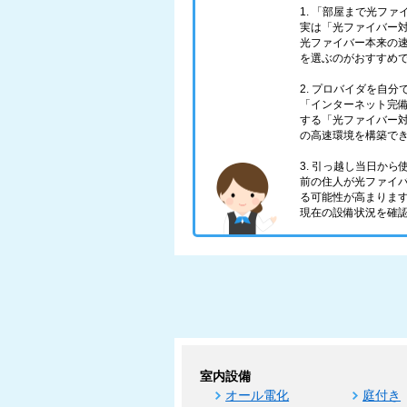
1. 「部屋まで光フ
実は「光ファイバー対
光ファイバー本来の
を選ぶのがおすすめ
2. プロバイダを自
「インターネット完
する「光ファイバー対
の高速環境を構築で
3. 引っ越し当日か
前の住人が光ファイ
る可能性が高まりま
現在の設備状況を確
室内設備
オール電化
庭付き