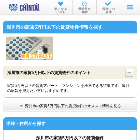
お部屋を探す
気になる
最近見た
保存中の
リスト
物件
条件
沿線・駅から
深川市の家賃5万円以下の賃貸物件情報を探す
住所から
家賃相場から
通勤通学時間から
物件特集から
深川市の家賃5万円以下の賃貸物件のポイント
不動産会社から
家賃5万円以下の賃貸アパート・マンションを検索できる特集です。毎月
の家賃を抑えたい方におすすめです。
TOP
深川市の家賃5万円以下の賃貸物件のオススメ情報を見る
沿線・住所から探す
深川市の家賃5万円以下の賃貸物件