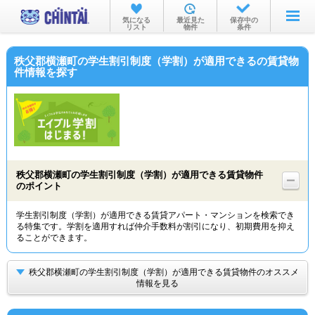
お部屋を探す
気になる
最近見た
保存中の
リスト
物件
条件
沿線・駅から
秩父郡横瀬町の学生割引制度（学割）が適用できるの賃貸物
住所から
件情報を探す
家賃相場から
通勤通学時間から
物件特集から
秩父郡横瀬町の学生割引制度（学割）が適用できる賃貸物件
不動産会社から
のポイント
TOP
学生割引制度（学割）が適用できる賃貸アパート・マンションを検索でき
る特集です。学割を適用すれば仲介手数料が割引になり、初期費用を抑え
ることができます。
秩父郡横瀬町の学生割引制度（学割）が適用できる賃貸物件のオススメ
情報を見る