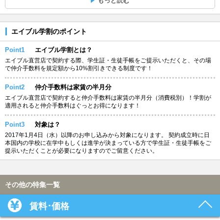
もっと読む
エイブル学割のポイント
Point1
エイブル学割とは？
エイブル直営店で契約する際、学生証・生徒手帳をご提示いただくと、その場
で仲介手数料を規定額から10%割引きできる制度です！
Point2
仲介手数料は家賃の半月分
エイブル直営店で契約すると仲介手数料は家賃の半月分（消費税別）！学割が
適用されると仲介手数料はぐっとお得になります！
Point3
対象は？
2017年1月4日（水）以降のお申し込みから対象になります。 契約成立時に日
本国内の学校に在学中もしくは進学が決まっている方で学生証・生徒手帳をご
提示いただくことが必要になりますのでご留意ください。
その他の特集一覧
賃料･価格