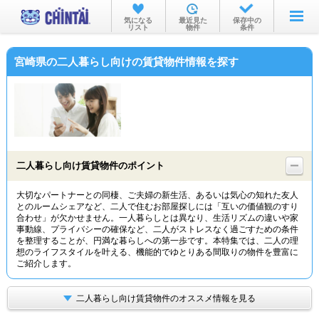
お部屋を探す
気になる
最近見た
保存中の
リスト
物件
条件
沿線・駅から
宮崎県の二人暮らし向けの賃貸物件情報を探す
住所から
家賃相場から
通勤通学時間から
物件特集から
二人暮らし向け賃貸物件のポイント
不動産会社から
大切なパートナーとの同棲、ご夫婦の新生活、あるいは気心の知れた友人
とのルームシェアなど、二人で住むお部屋探しには「互いの価値観のすり
TOP
合わせ」が欠かせません。一人暮らしとは異なり、生活リズムの違いや家
事動線、プライバシーの確保など、二人がストレスなく過ごすための条件
を整理することが、円満な暮らしへの第一歩です。本特集では、二人の理
想のライフスタイルを叶える、機能的でゆとりある間取りの物件を豊富に
ご紹介します。
二人暮らし向け賃貸物件のオススメ情報を見る