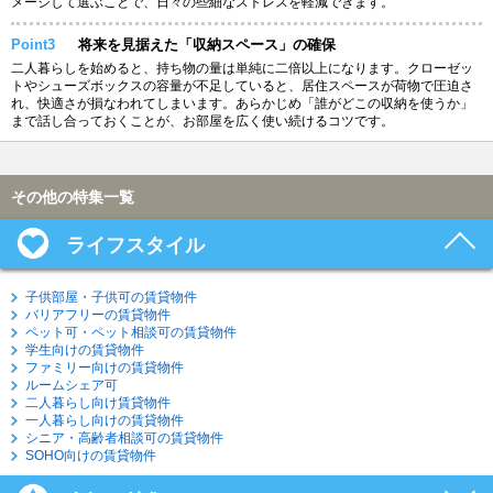
メージして選ぶことで、日々の些細なストレスを軽減できます。
Point3
将来を見据えた「収納スペース」の確保
二人暮らしを始めると、持ち物の量は単純に二倍以上になります。クローゼッ
トやシューズボックスの容量が不足していると、居住スペースが荷物で圧迫さ
れ、快適さが損なわれてしまいます。あらかじめ「誰がどこの収納を使うか」
まで話し合っておくことが、お部屋を広く使い続けるコツです。
その他の特集一覧
ライフスタイル
子供部屋・子供可の賃貸物件
バリアフリーの賃貸物件
ペット可・ペット相談可の賃貸物件
学生向けの賃貸物件
ファミリー向けの賃貸物件
ルームシェア可
二人暮らし向け賃貸物件
一人暮らし向けの賃貸物件
シニア・高齢者相談可の賃貸物件
SOHO向けの賃貸物件