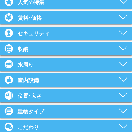
人気の特集
賃料･価格
セキュリティ
収納
水周り
室内設備
位置･広さ
建物タイプ
こだわり