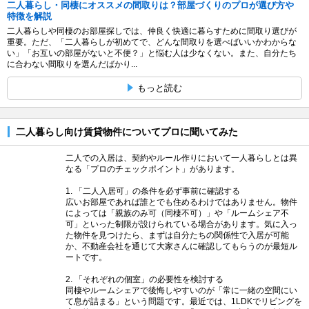
二人暮らし・同棲にオススメの間取りは？部屋づくりのプロが選び方や
特徴を解説
二人暮らしや同棲のお部屋探しでは、仲良く快適に暮らすために間取り選びが
重要。ただ、「二人暮らしが初めてで、どんな間取りを選べばいいかわからな
い」「お互いの部屋がないと不便？」と悩む人は少なくない。また、自分たち
に合わない間取りを選んだばかり...
もっと読む
二人暮らし向け賃貸物件についてプロに聞いてみた
二人での入居は、契約やルール作りにおいて一人暮らしとは異
なる「プロのチェックポイント」があります。
1. 「二人入居可」の条件を必ず事前に確認する
広いお部屋であれば誰とでも住めるわけではありません。物件
によっては「親族のみ可（同棲不可）」や「ルームシェア不
可」といった制限が設けられている場合があります。気に入っ
た物件を見つけたら、まずは自分たちの関係性で入居が可能
か、不動産会社を通じて大家さんに確認してもらうのが最短ル
ートです。
2. 「それぞれの個室」の必要性を検討する
同棲やルームシェアで後悔しやすいのが「常に一緒の空間にい
て息が詰まる」という問題です。最近では、1LDKでリビングを