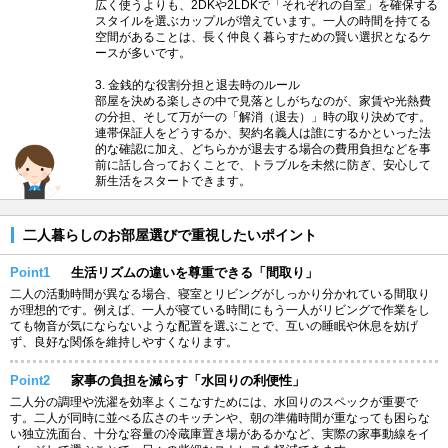
広く使うよりも、2DKや2LDKで「それぞれの自室」を確保する
スタイルを選ぶカップルが増えています。一人の時間を持てる
空間があることは、長く仲良く暮らすための賢い選択となるケ
ースが多いです。
3. 金銭的な役割分担と退去時のルール
部屋を決める楽しさの中で見落としがちなのが、家賃や光熱費
の分担、そして万が一の「解消（退去）」時の取り決めです。
連帯保証人をどうするか、契約名義人は誰にするかといった法
的な確認に加え、どちらかが退去する場合の費用負担などを事
前に話し合っておくことで、トラブルを未然に防ぎ、安心して
新生活をスタートできます。
二人暮らしのお部屋選びで重視したいポイント
Point1
生活リズムの違いを尊重できる「間取り」
二人の活動時間が異なる場合、寝室とリビングがしっかり分かれている間取り
が理想的です。例えば、一人が寝ている時間にもう一人がリビングで作業をし
ても物音が気にならないような配置を選ぶことで、互いの睡眠や休息を妨げ
ず、良好な関係を維持しやすくなります。
Point2
家事の負担を減らす「水回りの利便性」
二人分の調理や洗濯を効率よくこなすためには、水回りのスペックが重要で
す。二人が同時に並べる広さのキッチンや、朝の準備時間が重なっても困らな
い独立洗面台、十分な容量の冷蔵庫置き場があるかなど、実際の家事動線をイ