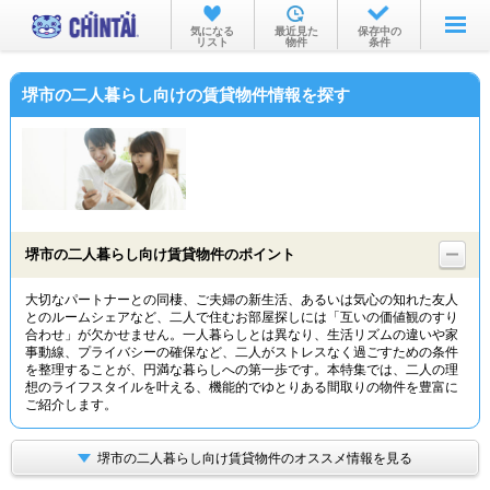
お部屋を探す
気になる
最近見た
保存中の
リスト
物件
条件
沿線・駅から
堺市の二人暮らし向けの賃貸物件情報を探す
住所から
家賃相場から
通勤通学時間から
物件特集から
堺市の二人暮らし向け賃貸物件のポイント
不動産会社から
大切なパートナーとの同棲、ご夫婦の新生活、あるいは気心の知れた友人
とのルームシェアなど、二人で住むお部屋探しには「互いの価値観のすり
TOP
合わせ」が欠かせません。一人暮らしとは異なり、生活リズムの違いや家
事動線、プライバシーの確保など、二人がストレスなく過ごすための条件
を整理することが、円満な暮らしへの第一歩です。本特集では、二人の理
想のライフスタイルを叶える、機能的でゆとりある間取りの物件を豊富に
ご紹介します。
堺市の二人暮らし向け賃貸物件のオススメ情報を見る