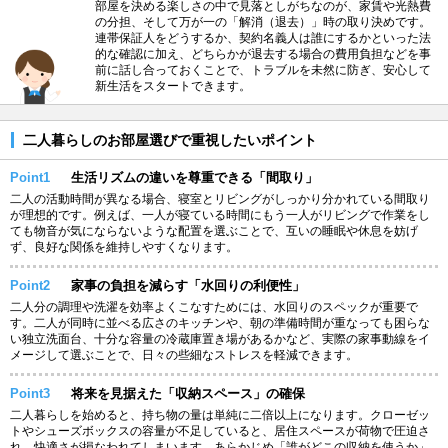
部屋を決める楽しさの中で見落としがちなのが、家賃や光熱費
の分担、そして万が一の「解消（退去）」時の取り決めです。
連帯保証人をどうするか、契約名義人は誰にするかといった法
的な確認に加え、どちらかが退去する場合の費用負担などを事
前に話し合っておくことで、トラブルを未然に防ぎ、安心して
新生活をスタートできます。
二人暮らしのお部屋選びで重視したいポイント
Point1
生活リズムの違いを尊重できる「間取り」
二人の活動時間が異なる場合、寝室とリビングがしっかり分かれている間取り
が理想的です。例えば、一人が寝ている時間にもう一人がリビングで作業をし
ても物音が気にならないような配置を選ぶことで、互いの睡眠や休息を妨げ
ず、良好な関係を維持しやすくなります。
Point2
家事の負担を減らす「水回りの利便性」
二人分の調理や洗濯を効率よくこなすためには、水回りのスペックが重要で
す。二人が同時に並べる広さのキッチンや、朝の準備時間が重なっても困らな
い独立洗面台、十分な容量の冷蔵庫置き場があるかなど、実際の家事動線をイ
メージして選ぶことで、日々の些細なストレスを軽減できます。
Point3
将来を見据えた「収納スペース」の確保
二人暮らしを始めると、持ち物の量は単純に二倍以上になります。クローゼッ
トやシューズボックスの容量が不足していると、居住スペースが荷物で圧迫さ
れ、快適さが損なわれてしまいます。あらかじめ「誰がどこの収納を使うか」