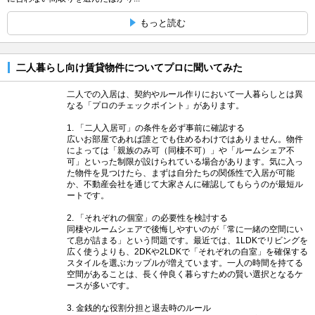
もっと読む
二人暮らし向け賃貸物件についてプロに聞いてみた
二人での入居は、契約やルール作りにおいて一人暮らしとは異
なる「プロのチェックポイント」があります。
1. 「二人入居可」の条件を必ず事前に確認する
広いお部屋であれば誰とでも住めるわけではありません。物件
によっては「親族のみ可（同棲不可）」や「ルームシェア不
可」といった制限が設けられている場合があります。気に入っ
た物件を見つけたら、まずは自分たちの関係性で入居が可能
か、不動産会社を通じて大家さんに確認してもらうのが最短ル
ートです。
2. 「それぞれの個室」の必要性を検討する
同棲やルームシェアで後悔しやすいのが「常に一緒の空間にい
て息が詰まる」という問題です。最近では、1LDKでリビングを
広く使うよりも、2DKや2LDKで「それぞれの自室」を確保する
スタイルを選ぶカップルが増えています。一人の時間を持てる
空間があることは、長く仲良く暮らすための賢い選択となるケ
ースが多いです。
3. 金銭的な役割分担と退去時のルール