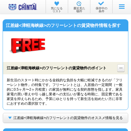
お部屋を探す
気になる
最近見た
保存中の
リスト
物件
条件
沿線・駅から
江差線<津軽海峡線>のフリーレントの賃貸物件情報を探す
住所から
家賃相場から
通勤通学時間から
物件特集から
江差線<津軽海峡線>のフリーレントの賃貸物件のポイント
不動産会社から
新生活のスタート時にかかる金銭的な負担を大幅に軽減できるのが「フリ
ーレント物件」の特集です。フリーレントとは、入居後の一定期間（一般
TOP
的に0.5ヶ月〜2ヶ月程度）の家賃が無料になる契約形態を指します。家具
家電の買い替えや引っ越し業者への支払いが重なる時期に、固定費である
家賃を抑えられるため、予算にゆとりを持って新生活を始めたい方に非常
におすすめの選択肢です。
江差線<津軽海峡線>のフリーレントの賃貸物件のオススメ情報を見る