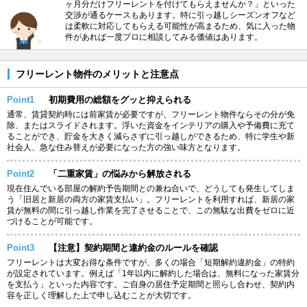
ヶ月分だけフリーレントを付けてもらえませんか？」といった
交渉が通るケースもあります。特に引っ越しシーズンオフなど
は柔軟に対応してもらえる可能性が高まるため、気に入った物
件があれば一度プロに相談してみる価値はあります。
フリーレント物件のメリットと注意点
Point1
初期費用の総額をグッと抑えられる
通常、賃貸契約時には前家賃が必要ですが、フリーレント物件ならその分が免
除、またはスライドされます。浮いた資金をインテリアの購入や予備費に充て
ることができ、貯金を大きく減らさずに引っ越しができるため、特に学生や新
社会人、急な住み替えが必要になった方の強い味方となります。
Point2
「二重家賃」の悩みから解放される
現在住んでいる部屋の解約予告期間との兼ね合いで、どうしても発生してしま
う「旧居と新居の両方の家賃支払い」。フリーレントを利用すれば、新居の家
賃が無料の間に引っ越し作業を完了させることで、この無駄な出費をゼロに近
づけることが可能です。
Point3
【注意】契約期間と違約金のルールを確認
フリーレントは大変お得な条件ですが、多くの場合「短期解約違約金」の特約
が設定されています。例えば「1年以内に解約した場合は、無料になった家賃分
を支払う」といった内容です。ご自身の居住予定期間と照らし合わせ、契約内
容を正しく理解した上で申し込むことが大切です。