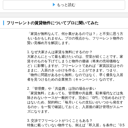
もっと読む
フリーレントの賃貸物件についてプロに聞いてみた
「家賃が無料なんて、何か裏があるのでは？」と不安に思う方
もいるかもしれません。プロの視点から、フリーレント物件の
賢い見極め方を解説します。
1. なぜ大家さんは家賃を無料にするのか？
大家さんにとって最も避けたいのは、空室が続くことです。家
賃そのものを下げてしまうと物件の価値（将来の売却価格な
ど）に影響しますが、フリーレントであれば「家賃設定はその
ままに、入居のきっかけを作る」ことができます。つまり、
「物件に問題があるから無料」なのではなく、早く優良な入居
者を見つけるための企業努力（キャンペーン）なのです。
2. 「管理費」や「共益費」は別の場合が多い
「家賃無料」とあっても、管理費や共益費、駐車場代などは免
除されないケースが一般的です。完全に「0円」で住めるわけで
はないため、契約時に「毎月いくらの支払いがいつから発生す
るのか」を一覧で確認しておくと、入居後の家計管理がスムー
ズになります。
3. 交渉でフリーレントがつくこともある？
特集に載っていない物件でも、例えば「即入居」を条件に「0.5