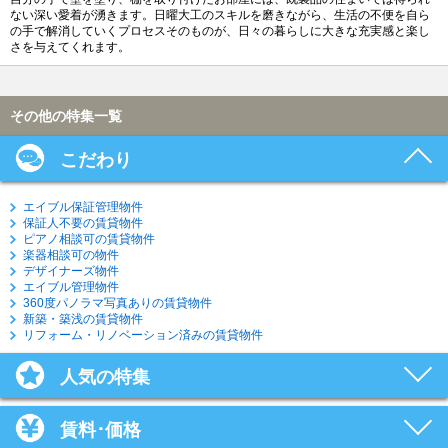
ない深い愛着が湧きます。日曜大工のスキルを磨きながら、生活の不便を自ら
の手で解消していくプロセスそのものが、日々の暮らしに大きな充実感と楽し
さを与えてくれます。
その他の特集一覧
こだわり
エイブル保証管理物件
保証人不要の賃貸物件
ピアノ相談可の賃貸物件
楽器相談可の物件
デザイナーズ物件
エイブル管理物件
360度パノラマ写真ありの賃貸物件
新築・築浅の賃貸物件
リフォーム・リノベーション済みの賃貸物件
人気の特集
賃料･価格