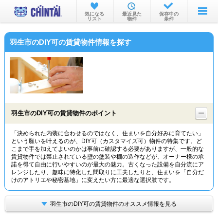
お部屋を探す
気になる
最近見た
保存中の
リスト
物件
条件
沿線・駅から
羽生市のDIY可の賃貸物件情報を探す
住所から
家賃相場から
通勤通学時間から
物件特集から
羽生市のDIY可の賃貸物件のポイント
不動産会社から
「決められた内装に合わせるのではなく、住まいを自分好みに育てたい」
という願いを叶えるのが、DIY可（カスタマイズ可）物件の特集です。ど
TOP
こまで手を加えてよいのかは事前に確認する必要がありますが、一般的な
賃貸物件では禁止されている壁の塗装や棚の造作などが、オーナー様の承
諾を得て自由に行いやすいのが最大の魅力。古くなった設備を自分流にア
レンジしたり、趣味に特化した間取りに工夫したりと、住まいを「自分だ
けのアトリエや秘密基地」に変えたい方に最適な選択肢です。
羽生市のDIY可の賃貸物件のオススメ情報を見る