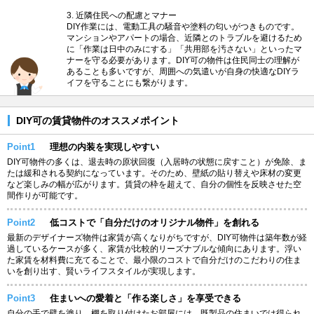
3. 近隣住民への配慮とマナー
DIY作業には、電動工具の騒音や塗料の匂いがつきものです。
マンションやアパートの場合、近隣とのトラブルを避けるため
に「作業は日中のみにする」「共用部を汚さない」といったマ
ナーを守る必要があります。DIY可の物件は住民同士の理解が
あることも多いですが、周囲への気遣いが自身の快適なDIYラ
イフを守ることにも繋がります。
DIY可の賃貸物件のオススメポイント
Point1
理想の内装を実現しやすい
DIY可物件の多くは、退去時の原状回復（入居時の状態に戻すこと）が免除、ま
たは緩和される契約になっています。そのため、壁紙の貼り替えや床材の変更
など楽しみの幅が広がります。賃貸の枠を超えて、自分の個性を反映させた空
間作りが可能です。
Point2
低コストで「自分だけのオリジナル物件」を創れる
最新のデザイナーズ物件は家賃が高くなりがちですが、DIY可物件は築年数が経
過しているケースが多く、家賃が比較的リーズナブルな傾向にあります。浮い
た家賃を材料費に充てることで、最小限のコストで自分だけのこだわりの住ま
いを創り出す、賢いライフスタイルが実現します。
Point3
住まいへの愛着と「作る楽しさ」を享受できる
自分の手で壁を塗り、棚を取り付けたお部屋には、既製品の住まいでは得られ