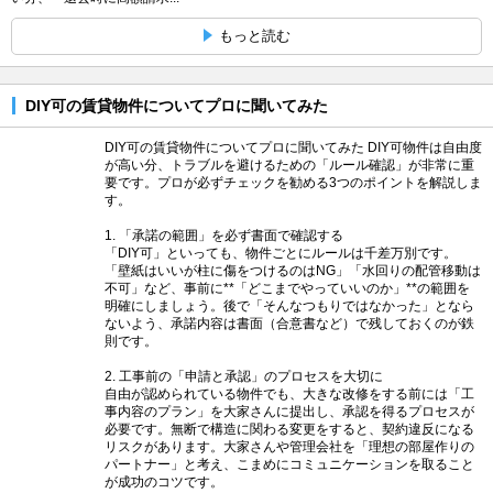
もっと読む
DIY可の賃貸物件についてプロに聞いてみた
DIY可の賃貸物件についてプロに聞いてみた DIY可物件は自由度
が高い分、トラブルを避けるための「ルール確認」が非常に重
要です。プロが必ずチェックを勧める3つのポイントを解説しま
す。
1. 「承諾の範囲」を必ず書面で確認する
「DIY可」といっても、物件ごとにルールは千差万別です。
「壁紙はいいが柱に傷をつけるのはNG」「水回りの配管移動は
不可」など、事前に**「どこまでやっていいのか」**の範囲を
明確にしましょう。後で「そんなつもりではなかった」となら
ないよう、承諾内容は書面（合意書など）で残しておくのが鉄
則です。
2. 工事前の「申請と承認」のプロセスを大切に
自由が認められている物件でも、大きな改修をする前には「工
事内容のプラン」を大家さんに提出し、承認を得るプロセスが
必要です。無断で構造に関わる変更をすると、契約違反になる
リスクがあります。大家さんや管理会社を「理想の部屋作りの
パートナー」と考え、こまめにコミュニケーションを取ること
が成功のコツです。