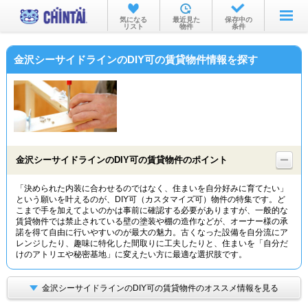
お部屋を探す
気になる
最近見た
保存中の
リスト
物件
条件
沿線・駅から
金沢シーサイドラインのDIY可の賃貸物件情報を探す
住所から
家賃相場から
通勤通学時間から
物件特集から
金沢シーサイドラインのDIY可の賃貸物件のポイント
不動産会社から
「決められた内装に合わせるのではなく、住まいを自分好みに育てたい」
という願いを叶えるのが、DIY可（カスタマイズ可）物件の特集です。ど
TOP
こまで手を加えてよいのかは事前に確認する必要がありますが、一般的な
賃貸物件では禁止されている壁の塗装や棚の造作などが、オーナー様の承
諾を得て自由に行いやすいのが最大の魅力。古くなった設備を自分流にア
レンジしたり、趣味に特化した間取りに工夫したりと、住まいを「自分だ
けのアトリエや秘密基地」に変えたい方に最適な選択肢です。
金沢シーサイドラインのDIY可の賃貸物件のオススメ情報を見る