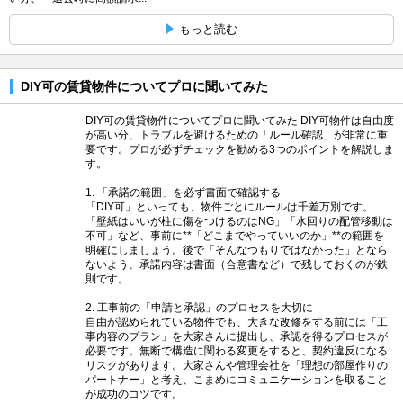
もっと読む
DIY可の賃貸物件についてプロに聞いてみた
DIY可の賃貸物件についてプロに聞いてみた DIY可物件は自由度
が高い分、トラブルを避けるための「ルール確認」が非常に重
要です。プロが必ずチェックを勧める3つのポイントを解説しま
す。
1. 「承諾の範囲」を必ず書面で確認する
「DIY可」といっても、物件ごとにルールは千差万別です。
「壁紙はいいが柱に傷をつけるのはNG」「水回りの配管移動は
不可」など、事前に**「どこまでやっていいのか」**の範囲を
明確にしましょう。後で「そんなつもりではなかった」となら
ないよう、承諾内容は書面（合意書など）で残しておくのが鉄
則です。
2. 工事前の「申請と承認」のプロセスを大切に
自由が認められている物件でも、大きな改修をする前には「工
事内容のプラン」を大家さんに提出し、承認を得るプロセスが
必要です。無断で構造に関わる変更をすると、契約違反になる
リスクがあります。大家さんや管理会社を「理想の部屋作りの
パートナー」と考え、こまめにコミュニケーションを取ること
が成功のコツです。