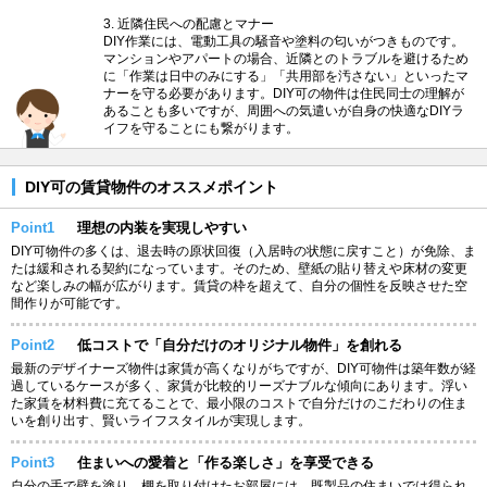
3. 近隣住民への配慮とマナー
DIY作業には、電動工具の騒音や塗料の匂いがつきものです。
マンションやアパートの場合、近隣とのトラブルを避けるため
に「作業は日中のみにする」「共用部を汚さない」といったマ
ナーを守る必要があります。DIY可の物件は住民同士の理解が
あることも多いですが、周囲への気遣いが自身の快適なDIYラ
イフを守ることにも繋がります。
DIY可の賃貸物件のオススメポイント
Point1
理想の内装を実現しやすい
DIY可物件の多くは、退去時の原状回復（入居時の状態に戻すこと）が免除、ま
たは緩和される契約になっています。そのため、壁紙の貼り替えや床材の変更
など楽しみの幅が広がります。賃貸の枠を超えて、自分の個性を反映させた空
間作りが可能です。
Point2
低コストで「自分だけのオリジナル物件」を創れる
最新のデザイナーズ物件は家賃が高くなりがちですが、DIY可物件は築年数が経
過しているケースが多く、家賃が比較的リーズナブルな傾向にあります。浮い
た家賃を材料費に充てることで、最小限のコストで自分だけのこだわりの住ま
いを創り出す、賢いライフスタイルが実現します。
Point3
住まいへの愛着と「作る楽しさ」を享受できる
自分の手で壁を塗り、棚を取り付けたお部屋には、既製品の住まいでは得られ