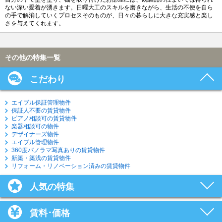
ない深い愛着が湧きます。日曜大工のスキルを磨きながら、生活の不便を自ら
の手で解消していくプロセスそのものが、日々の暮らしに大きな充実感と楽し
さを与えてくれます。
その他の特集一覧
こだわり
エイブル保証管理物件
保証人不要の賃貸物件
ピアノ相談可の賃貸物件
楽器相談可の物件
デザイナーズ物件
エイブル管理物件
360度パノラマ写真ありの賃貸物件
新築・築浅の賃貸物件
リフォーム・リノベーション済みの賃貸物件
人気の特集
賃料･価格