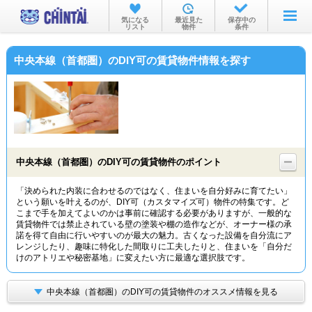
お部屋を探す
気になる
最近見た
保存中の
リスト
物件
条件
沿線・駅から
中央本線（首都圏）のDIY可の賃貸物件情報を探す
住所から
家賃相場から
通勤通学時間から
物件特集から
中央本線（首都圏）のDIY可の賃貸物件のポイント
不動産会社から
「決められた内装に合わせるのではなく、住まいを自分好みに育てたい」
という願いを叶えるのが、DIY可（カスタマイズ可）物件の特集です。ど
TOP
こまで手を加えてよいのかは事前に確認する必要がありますが、一般的な
賃貸物件では禁止されている壁の塗装や棚の造作などが、オーナー様の承
諾を得て自由に行いやすいのが最大の魅力。古くなった設備を自分流にア
レンジしたり、趣味に特化した間取りに工夫したりと、住まいを「自分だ
けのアトリエや秘密基地」に変えたい方に最適な選択肢です。
中央本線（首都圏）のDIY可の賃貸物件のオススメ情報を見る