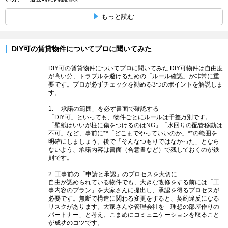
もっと読む
DIY可の賃貸物件についてプロに聞いてみた
DIY可の賃貸物件についてプロに聞いてみた DIY可物件は自由度
が高い分、トラブルを避けるための「ルール確認」が非常に重
要です。プロが必ずチェックを勧める3つのポイントを解説しま
す。
1. 「承諾の範囲」を必ず書面で確認する
「DIY可」といっても、物件ごとにルールは千差万別です。
「壁紙はいいが柱に傷をつけるのはNG」「水回りの配管移動は
不可」など、事前に**「どこまでやっていいのか」**の範囲を
明確にしましょう。後で「そんなつもりではなかった」となら
ないよう、承諾内容は書面（合意書など）で残しておくのが鉄
則です。
2. 工事前の「申請と承認」のプロセスを大切に
自由が認められている物件でも、大きな改修をする前には「工
事内容のプラン」を大家さんに提出し、承認を得るプロセスが
必要です。無断で構造に関わる変更をすると、契約違反になる
リスクがあります。大家さんや管理会社を「理想の部屋作りの
パートナー」と考え、こまめにコミュニケーションを取ること
が成功のコツです。