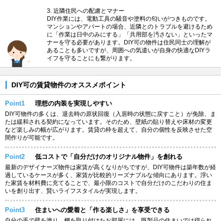
3. 近隣住民への配慮とマナー
DIY作業には、電動工具の騒音や塗料の匂いがつきものです。
マンションやアパートの場合、近隣とのトラブルを避けるため
に「作業は日中のみにする」「共用部を汚さない」といったマ
ナーを守る必要があります。DIY可の物件は住民同士の理解が
あることも多いですが、周囲への気遣いが自身の快適なDIYラ
イフを守ることにも繋がります。
DIY可の賃貸物件のオススメポイント
Point1
理想の内装を実現しやすい
DIY可物件の多くは、退去時の原状回復（入居時の状態に戻すこと）が免除、ま
たは緩和される契約になっています。そのため、壁紙の貼り替えや床材の変更
など楽しみの幅が広がります。賃貸の枠を超えて、自分の個性を反映させた空
間作りが可能です。
Point2
低コストで「自分だけのオリジナル物件」を創れる
最新のデザイナーズ物件は家賃が高くなりがちですが、DIY可物件は築年数が経
過しているケースが多く、家賃が比較的リーズナブルな傾向にあります。浮い
た家賃を材料費に充てることで、最小限のコストで自分だけのこだわりの住ま
いを創り出す、賢いライフスタイルが実現します。
Point3
住まいへの愛着と「作る楽しさ」を享受できる
自分の手で壁を塗り、棚を取り付けたお部屋には、既製品の住まいでは得られ