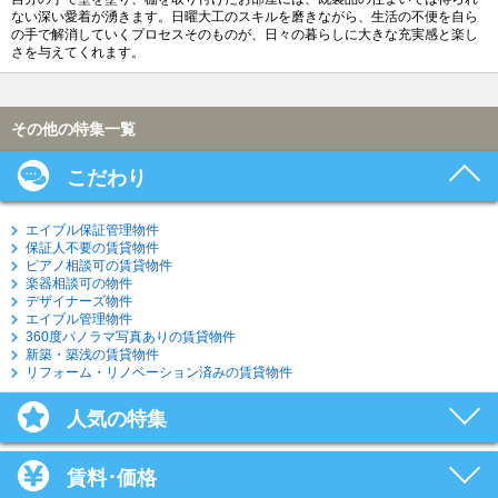
ない深い愛着が湧きます。日曜大工のスキルを磨きながら、生活の不便を自ら
の手で解消していくプロセスそのものが、日々の暮らしに大きな充実感と楽し
さを与えてくれます。
その他の特集一覧
こだわり
エイブル保証管理物件
保証人不要の賃貸物件
ピアノ相談可の賃貸物件
楽器相談可の物件
デザイナーズ物件
エイブル管理物件
360度パノラマ写真ありの賃貸物件
新築・築浅の賃貸物件
リフォーム・リノベーション済みの賃貸物件
人気の特集
賃料･価格