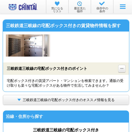
お部屋を探す
気になる
最近見た
保存中の
リスト
物件
条件
沿線・駅から
三岐鉄道三岐線の宅配ボックス付きの賃貸物件情報を探す
住所から
家賃相場から
通勤通学時間から
物件特集から
三岐鉄道三岐線の宅配ボックス付きのポイント
不動産会社から
宅配ボックス付きの賃貸アパート・マンションを検索できます。通販の受
け取りも楽々な宅配ボックスがある物件で生活してみませんか？
TOP
三岐鉄道三岐線の宅配ボックス付きのオススメ情報を見る
沿線・住所から探す
三岐鉄道三岐線の宅配ボックス付き