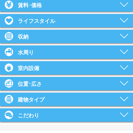
賃料･価格
ライフスタイル
収納
水周り
室内設備
位置･広さ
建物タイプ
こだわり