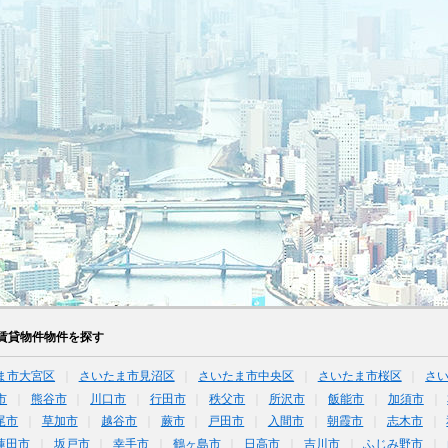
賃貸物件物件を探す
ま市大宮区
さいたま市見沼区
さいたま市中央区
さいたま市桜区
さ
市
熊谷市
川口市
行田市
秩父市
所沢市
飯能市
加須市
尾市
草加市
越谷市
蕨市
戸田市
入間市
朝霞市
志木市
蓮田市
坂戸市
幸手市
鶴ヶ島市
日高市
吉川市
ふじみ野市