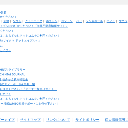
外賃貸
せください！
｜
天津
｜
ソウル
｜
ニューヨーク
｜
ボストン
｜
ロンドン
｜
パリ
｜
シンガポール
｜
ハノイ
｜
マニラ
イブルにお任せください！「海外不動産情報サイト」
ください！
は、おもてなしドットコムをご利用ください！
ble(サイタマ ドットエイブル）」
」
カイブ」
INTAIライブラリー
TAI JOURNAL
ク】住みかえ費用補助金
馬村のスノーボード&スキー場
お任せください！「オーナー様向けサイト」
しナビ！
は、おもてなしドットコムをご利用ください！
ュー掲載はMEO対策サポートにお任せ下さい！
アーカイブ
サイトマップ
リンクについて
サイトポリシー
個人情報保護