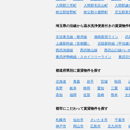
入間郡三芳町
入間郡毛呂山町
入間郡越
秩父郡皆野町
秩父郡小鹿野町
児玉郡美
埼玉県の沿線から温水洗浄便座付きの賃貸物件
京浜東北線・根岸線
湘南新宿ライン
武
上越新幹線（首都圏）
北陸新幹線（甲信越
西武池袋線
西武狭山線
西武山口線<レ
東武伊勢崎線・スカイツリーライン
東武日
都道府県別に賃貸物件を探す
北海道
青森
岩手
宮城
秋田
長野
岐阜
静岡
愛知
三重
滋
高知
福岡
佐賀
長崎
熊本
大
都市にこだわって賃貸物件を探す
札幌市
仙台市
さいたま市
千葉市
神戸市
岡山市
広島市
北九州市