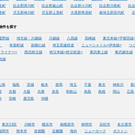
生町
比企郡滑川町
比企郡嵐山町
比企郡小川町
比企郡川島町
比
里町
児玉郡神川町
児玉郡上里町
大里郡寄居町
南埼玉郡宮代町
物件を探す
蔵野線
埼京線・川越線
川越線
八高線
高崎線
東北本線<宇都宮線
）
有楽町線
副都心線
埼玉高速鉄道
ニューシャトル<伊奈線>
つ
オライナー>
西武秩父線
秩父本線<秩父鉄道>
東武東上線
東武越生線
光線
山形
福島
茨城
栃木
群馬
埼玉
千葉
東京
神奈川
新
賀
京都
大阪
兵庫
奈良
和歌山
鳥取
島根
岡山
広島
分
宮崎
鹿児島
沖縄
東京23区
川崎市
横浜市
相模原市
静岡市
浜松市
名古屋市
福岡市
熊本市
首都圏
近畿圏
海外
ニューヨーク
ボストン