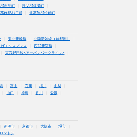
企郡吉見町
秩父郡横瀬町
北葛飾郡杉戸町
北葛飾郡松伏町
>
東北新幹線
北陸新幹線（首都圏）
くばエクスプレス
西武新宿線
東武野田線<アーバンパークライン>
潟
富山
石川
福井
山梨
山口
徳島
香川
愛媛
新潟市
京都市
大阪市
堺市
ロンドン