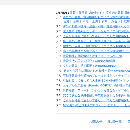
CHINTAI：
賃貸・部屋探し情報サイト
学生向け賃貸
海
[PR]
海外の不動産・賃貸情報ならエイブル海外店にお任
香港
｜
台湾
｜
高雄
｜
上海
｜
蘇州
｜
深セン
｜
広州
[PR]
海外不動産～投資・居住・別荘・資産分散～ならエ
[PR]
法人様向け海外赴任サポートならエイブルにお任せ
[PR]
こんなお部屋に泊まってみたい！そんなお部屋探し
[PR]
埼玉県の不動産オーナー様向けサイト「saitama.a
[PR]
学生の一人暮らし向け賃貸！「エイブル進学応援部
[PR]
過去の掲載物件も探せる！「エイブル賃貸物件アー
[PR]
賃貸物件の疑問解決！教えてエイブルAGENT
[PR]
賃貸生活の工夫を紹介！CHINTAI情報局
[PR]
女性の賃貸生活を応援！Woman.CHINTAI
[PR]
過去から現在に掲載された物件が探せるWoman.CH
[PR]
不動産賃貸仲介業務のプロ向けお役立ちメディア！CHIN
[PR]
引越し後に後悔しても大丈夫【CHINTAI安心パッ
[PR]
エイブル白馬五竜（Hakuba GORYU）長野県白
[PR]
賃貸経営・アパートマンション経営ならエイブルに
[PR]
安くて安心な単身引越し事業者を探すなら単身引越
[PR]
こんなお部屋に泊まってみたい！そんなお部屋探し
[PR]
MEO対策のビジネスプロフィールとストリートビ
お問合せ
地域一覧