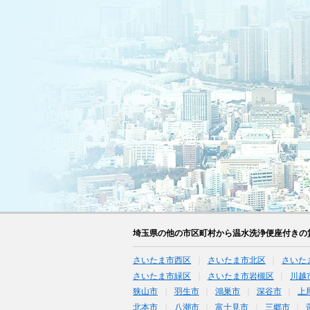
埼玉県の他の市区町村から温水洗浄便座付きの
さいたま市西区
さいたま市北区
さいた
さいたま市緑区
さいたま市岩槻区
川越
狭山市
羽生市
鴻巣市
深谷市
上
北本市
八潮市
富士見市
三郷市