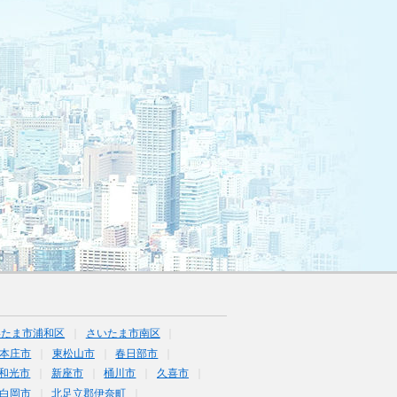
いたま市浦和区
さいたま市南区
本庄市
東松山市
春日部市
和光市
新座市
桶川市
久喜市
白岡市
北足立郡伊奈町