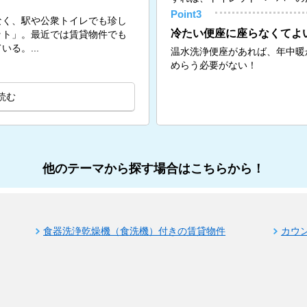
Point3
なく、駅や公衆トイレでも珍し
冷たい便座に座らなくてよ
ット」。最近では賃貸物件でも
る。...
温水洗浄便座があれば、年中暖
めらう必要がない！
読む
他のテーマから探す場合はこちらから！
食器洗浄乾燥機（食洗機）付きの賃貸物件
カウ