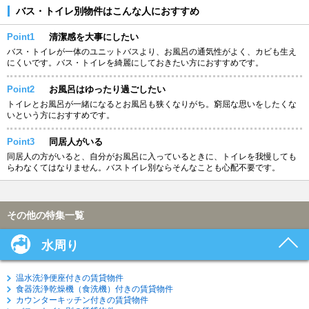
バス・トイレ別物件はこんな人におすすめ
Point1
清潔感を大事にしたい
バス・トイレが一体のユニットバスより、お風呂の通気性がよく、カビも生え
にくいです。バス・トイレを綺麗にしておきたい方におすすめです。
Point2
お風呂はゆったり過ごしたい
トイレとお風呂が一緒になるとお風呂も狭くなりがち。窮屈な思いをしたくな
いという方におすすめです。
Point3
同居人がいる
同居人の方がいると、自分がお風呂に入っているときに、トイレを我慢しても
らわなくてはなりません。バストイレ別ならそんなことも心配不要です。
その他の特集一覧
水周り
温水洗浄便座付きの賃貸物件
食器洗浄乾燥機（食洗機）付きの賃貸物件
カウンターキッチン付きの賃貸物件