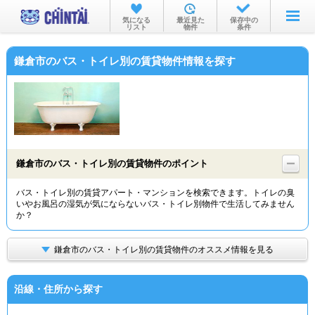
お部屋を探す
気になる
最近見た
保存中の
リスト
物件
条件
沿線・駅から
鎌倉市のバス・トイレ別の賃貸物件情報を探す
住所から
家賃相場から
通勤通学時間から
物件特集から
鎌倉市のバス・トイレ別の賃貸物件のポイント
不動産会社から
バス・トイレ別の賃貸アパート・マンションを検索できます。トイレの臭
いやお風呂の湿気が気にならないバス・トイレ別物件で生活してみません
TOP
か？
鎌倉市のバス・トイレ別の賃貸物件のオススメ情報を見る
沿線・住所から探す