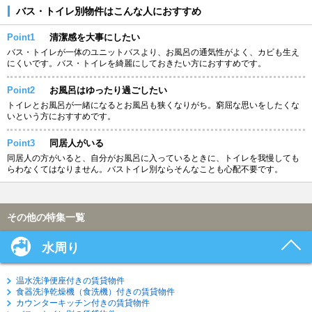
バス・トイレ別物件はこんな人におすすめ
Point1
清潔感を大事にしたい
バス・トイレが一体のユニットバスより、お風呂の通気性がよく、カビも生え
にくいです。バス・トイレを綺麗にしておきたい方におすすめです。
Point2
お風呂はゆったり過ごしたい
トイレとお風呂が一緒になるとお風呂も狭くなりがち。窮屈な思いをしたくな
いという方におすすめです。
Point3
同居人がいる
同居人の方がいると、自分がお風呂に入っているときに、トイレを我慢しても
らわなくてはなりません。バストイレ別ならそんなことも心配不要です。
その他の特集一覧
水周り
温水洗浄便座付きの賃貸物件
食器洗浄乾燥機（食洗機）付きの賃貸物件
カウンターキッチン付きの賃貸物件