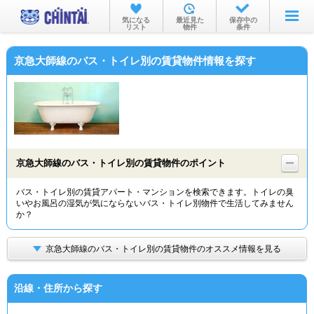
お部屋を探す
気になる
最近見た
保存中の
リスト
物件
条件
沿線・駅から
京急大師線のバス・トイレ別の賃貸物件情報を探す
住所から
家賃相場から
通勤通学時間から
物件特集から
京急大師線のバス・トイレ別の賃貸物件のポイント
不動産会社から
バス・トイレ別の賃貸アパート・マンションを検索できます。トイレの臭
いやお風呂の湿気が気にならないバス・トイレ別物件で生活してみません
TOP
か？
京急大師線のバス・トイレ別の賃貸物件のオススメ情報を見る
沿線・住所から探す