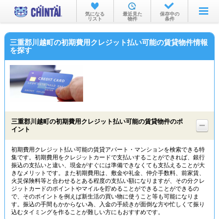
お部屋を探す
気になる
最近見た
保存中の
リスト
物件
条件
沿線・駅から
三重郡川越町の初期費用クレジット払い可能の賃貸物件情報
住所から
を探す
家賃相場から
通勤通学時間から
物件特集から
三重郡川越町の初期費用クレジット払い可能の賃貸物件のポ
不動産会社から
イント
TOP
初期費用クレジット払い可能の賃貸アパート・マンションを検索できる特
集です。初期費用をクレジットカードで支払いすることができれば、銀行
振込の支払いと違い、現金がすぐには準備できなくても支払えることが大
きなメリットです。また初期費用は、敷金や礼金、仲介手数料、前家賃、
火災保険料等と合わせるとある程度の支払い額になりますが、その分クレ
ジットカードのポイントやマイルを貯めることができることができるの
で、そのポイントを例えば新生活の買い物に使うこと等も可能になりま
す。振込の手間もかからない為、入金の手続きが面倒な方や忙しくて振り
込むタイミングを作ることが難しい方にもおすすめです。