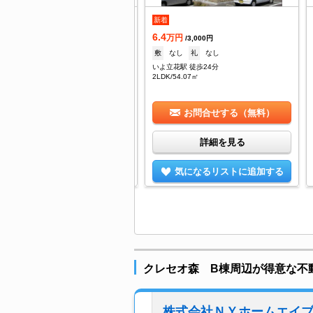
新着
万円
/7,000円
6.4
なし
礼
50,000円
万円
/3,000円
よ立花駅 徒歩21分
敷
なし
礼
なし
DK/41.35㎡
いよ立花駅 徒歩24分
2LDK/54.07㎡
お問合せする（無料）
お問合せする（無料）
詳細を見る
詳細を見る
気になるリストに追加する
気になるリストに追加する
クレセオ森 B棟周辺が得意な不
株式会社ＮＹホームエイ