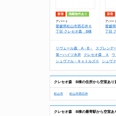
新着
掲載物件あり
新着
アパート
アパー
愛媛県松山市西石井６
愛媛県
丁目 クレセオ森 B棟
丁目 
リヴェール森 A・B・
スプレンデ
第一ハイツ永井
クレセオ森 Ａ
ウ
シュヴァル・キャトルズⅡ
シュヴ
クレセオ森 B棟の住所から空室あり
松山市
松山市西石井
クレセオ森 B棟の最寄駅から空室あ