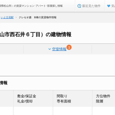
最近見た物件
気
媛県松山市）の賃貸マンション･アパート･部屋探し情報
いよ立花駅
クレセオ森 B棟の賃貸物件情報
松山市西石井６丁目）の建物情報
1
空室情報
情報
敷金/保証金
間取り
方位物件
礼金/償却
専有面積
階層