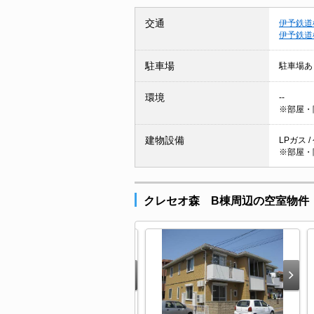
交通
伊予鉄道
伊予鉄道
駐車場
駐車場あ
環境
--
※部屋・
建物設備
LPガス 
※部屋・
クレセオ森 B棟周辺の空室物件