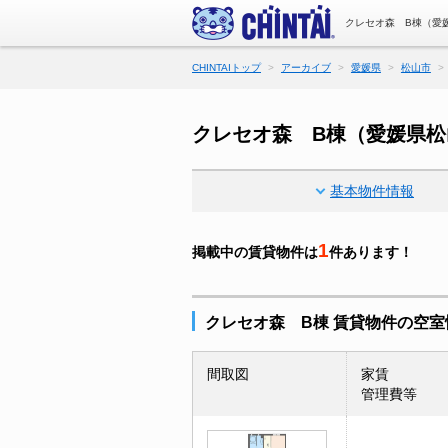
クレセオ森 B棟（愛
CHINTAIトップ
アーカイブ
愛媛県
松山市
クレセオ森 B棟（愛媛県
基本物件情報
1
掲載中の賃貸物件は
件あります！
クレセオ森 B棟 賃貸物件の空室
間取図
家賃
管理費等