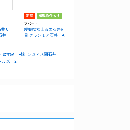
新着
掲載物件あり
アパート
石井６
愛媛県松山市西石井6丁
ア石井
目 グランモア石井 A
棟
レセオ森 A棟
ジュネス西石井
トルズ 2