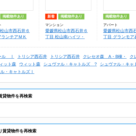
掲載物件あり
新着
掲載物件あり
掲載物件あり
ト
マンション
アパート
松山市西石井６
愛媛県松山市西石井６
愛媛県松山市西
アランチアＭＫ
丁目 松山南ハイツ・
丁目 グランモ
Ａ・Ｂ・
ール Ⅰ
トリシア西石井
トリシア西石井
クレセオ森 A・B棟・
ク
ィット森
ウィット森
シュヴァル・キャトルズ ?
シュヴァル・キャ
ァル・キャトルズⅠ
賃貸物件を再検索
り賃貸物件を再検索