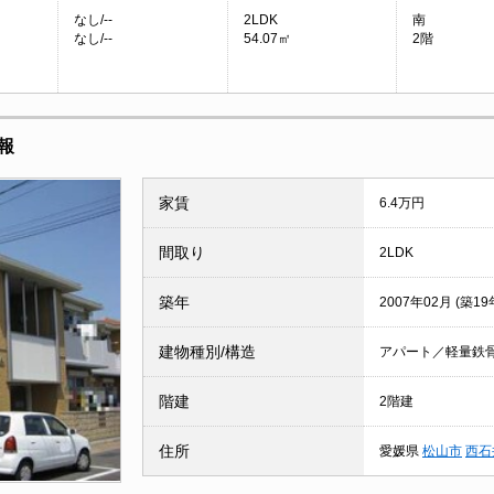
なし/--
2LDK
南
なし/--
54.07㎡
2階
報
家賃
6.4万円
間取り
2LDK
築年
2007年02月 (築19
建物種別/構造
アパート／軽量鉄
階建
2階建
住所
愛媛県
松山市
西石