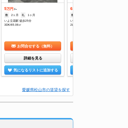
5
6.3
万円
万円
/--
/4,500円
敷
2ヶ月
礼
1ヶ月
敷
なし
礼
なし
いよ立花駅 徒歩25分
いよ立花駅 徒歩24分
3DK/65.06㎡
2LDK/51.76㎡
お問合せする（無料）
お問合せする（無料）
詳細を見る
詳細を見る
気になるリストに追加する
気になるリストに追加する
愛媛県松山市の賃貸を探す