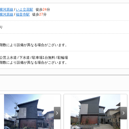
横河原線
/
いよ立花駅
徒歩
24
分
横河原線
/
福音寺駅
徒歩
27
分
り
階数により設備が異なる場合がございます。
/ 公営上水道 / 下水道 / 駐車場1台無料 / 駐輪場
階数により設備が異なる場合がございます。