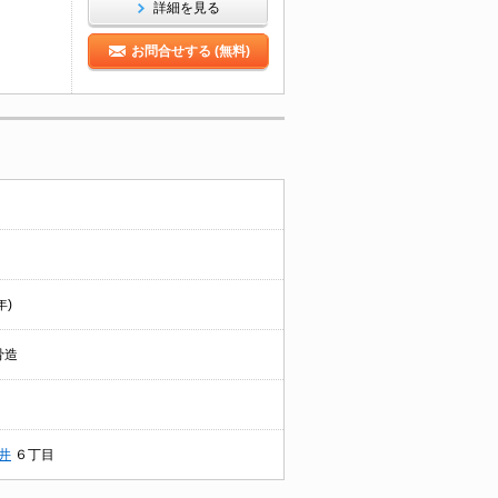
詳細を見る
お問合せする (無料)
年)
骨造
井
６丁目