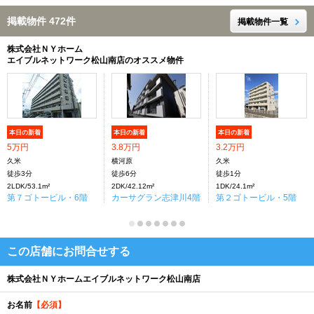
掲載物件 472件
掲載物件一覧
株式会社ＮＹホーム
エイブルネットワーク松山南店のオススメ物件
本日の新着
本日の新着
本日の新着
5万円
3.8万円
3.2万円
久米
横河原
久米
徒歩3分
徒歩6分
徒歩1分
2LDK/53.1m²
2DK/42.12m²
1DK/24.1m²
第７ゴトービル・6階
カーサグラン志津川4階
第２ゴトービル・5階
この店舗にお問合せする
株式会社ＮＹホームエイブルネットワーク松山南店
お名前
【必須】