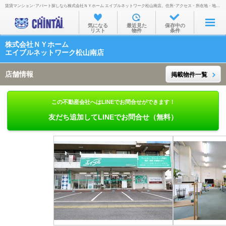
賃貸マンション･アパート探しなら株式会社ＮＹホーム エイブルネットワーク松山南店。住所･アクセス・所在地・地図・営業時間・定休日・電話番号などを掲載。
お部屋を探す
気になる
最近見た
保存中の
リスト
物件
条件
沿線・駅から
株式会社ＮＹホーム
住所から
エイブルネットワーク松山南店
家賃相場から
店舗情報
掲載物件一覧
通勤通学時間から
この不動産会社へはLINEでお問合せができます！
物件特集から
友だち追加してLINEでお問合せ（無料）
不動産会社から
TOP