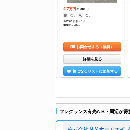
.75
4.7
万円
万円
/7,500円
/3,000円
なし
礼
50,000円
敷
なし
礼
なし
坪駅 徒歩33分
市坪駅 徒歩27分
DK/52.26㎡
3DK/52.46㎡
お問合せする（無料）
お問合せする（無料）
詳細を見る
詳細を見る
気になるリストに追加する
気になるリストに追加する
フレグランス有光A.B・周辺が得
株式会社ＮＹホームエイ