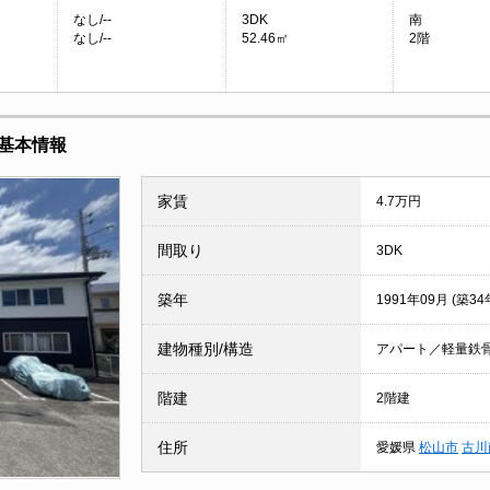
なし/--
3DK
南
なし/--
52.46㎡
2階
件基本情報
家賃
4.7万円
間取り
3DK
築年
1991年09月 (築34
建物種別/構造
アパート／軽量鉄
階建
2階建
住所
愛媛県
松山市
古川