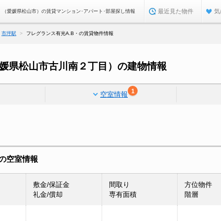
最近見た物件
気
B・（愛媛県松山市）の賃貸マンション･アパート･部屋探し情報
市坪駅
フレグランス有光A.B・の賃貸物件情報
愛媛県松山市古川南２丁目）の建物情報
1
空室情報
件の空室情報
敷金/保証金
間取り
方位物件
礼金/償却
専有面積
階層