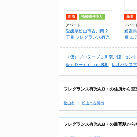
新着
掲載物件あり
新着
アパート
アパー
愛媛県松山市古川南２
愛媛県
丁目 フレグランス有光
目 エ
A.B・
（仮）プロヌーブ古川南戸建
セン
仮）Ｄーｒｏｏｍ居相
レオパレス
フレグランス有光A.B・の住所から
松山市
松山市古川南
フレグランス有光A.B・の最寄駅か