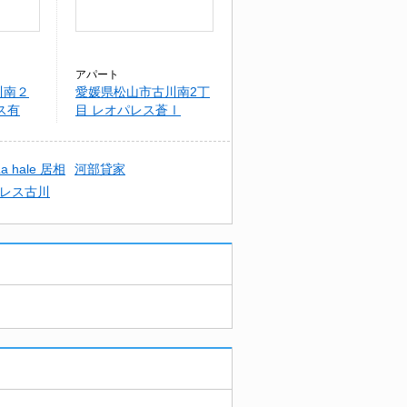
アパート
川南２
愛媛県松山市古川南2丁
ス有
目 レオパレス蒼Ⅰ
La hale 居相
河部貸家
レス古川