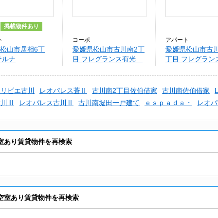
掲載物件あり
ト
コーポ
アパート
松山市居相6丁
愛媛県松山市古川南2丁
愛媛県松山市古
テルナ
目 フレグランス有光
丁目 フレグラン
B棟
光 Ｂ
トリビエ古川
レオパレス蒼Ⅱ
古川南2丁目佐伯借家
古川南佐伯借家
古川Ⅲ
レオパレス古川Ⅱ
古川南堀田一戸建て
ｅｓｐａｄａ・
レオパ
空室あり賃貸物件を再検索
ら空室あり賃貸物件を再検索