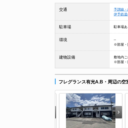
交通
予讃線・
伊予鉄道
駐車場
駐車場あ
環境
--
※部屋・
建物設備
敷地内ごみ
※部屋・
フレグランス有光A.B・周辺の空