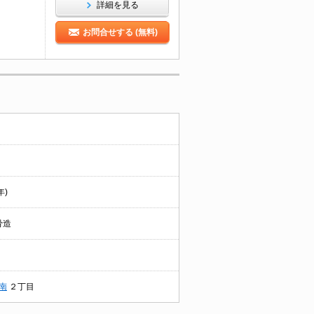
詳細を見る
お問合せする (無料)
年)
骨造
南
２丁目