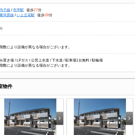
内子線
/
市坪駅
徒歩
27
分
横河原線
/
いよ立花駅
徒歩
39
分
り
階数により設備が異なる場合がございます。
置き場 / LPガス / 公営上水道 / 下水道 / 駐車場1台無料 / 駐輪場
階数により設備が異なる場合がございます。
室物件