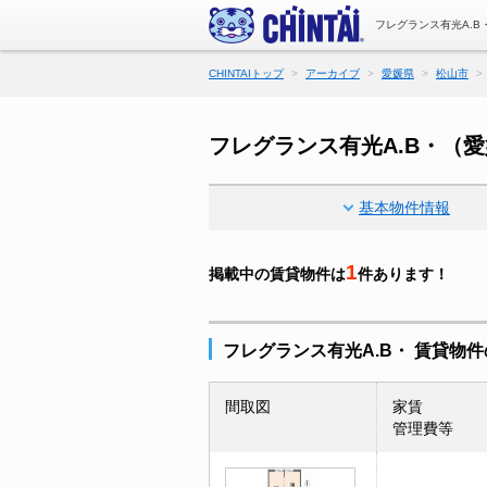
フレグランス有光A.
CHINTAIトップ
アーカイブ
愛媛県
松山市
フレグランス有光A.B・（
基本物件情報
1
掲載中の賃貸物件は
件あります！
フレグランス有光A.B・ 賃貸物
間取図
家賃
管理費等