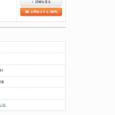
詳細を見る
お問合せする (無料)
年)
骨造
ノ台