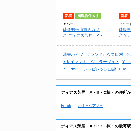
新着
掲載物件あり
新着
アパート
アパー
愛媛県松山市久万ノ
愛媛県
台 ディアス芳居 A・
台 Y
B・C棟・
ィラー
清栄ハイツ
グランドハウス田村
ク
Y.サイレント ヴィラージュ・
Y 
Ｙ．サイレントビレッジ山越 B
ＭＴ
ディアス芳居 A・B・C棟・の住所
松山市
松山市久万ノ台
ディアス芳居 A・B・C棟・の最寄