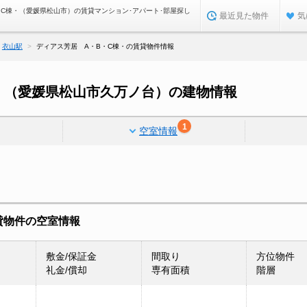
・C棟・（愛媛県松山市）の賃貸マンション･アパート･部屋探し
最近見た物件
気
衣山駅
ディアス芳居 A・B・C棟・の賃貸物件情報
・（愛媛県松山市久万ノ台）の建物情報
1
空室情報
貸物件の空室情報
敷金/保証金
間取り
方位物件
礼金/償却
専有面積
階層