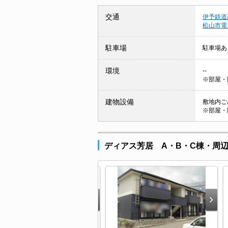
交通
伊予鉄道
松山市電
駐車場
駐車場あ
環境
--
※部屋・
建物設備
敷地内ごみ
※部屋・
ディアス芳居 A・B・C棟・周