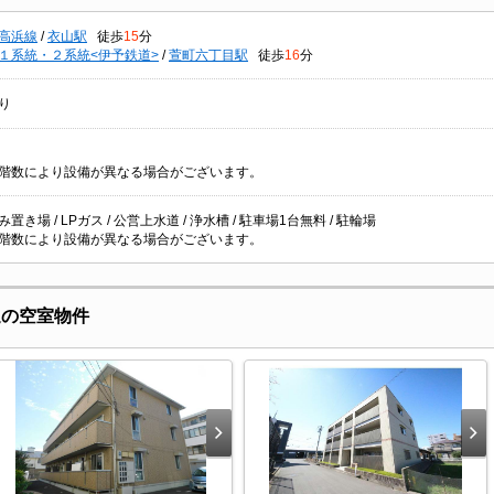
高浜線
/
衣山駅
徒歩
15
分
１系統・２系統<伊予鉄道>
/
萱町六丁目駅
徒歩
16
分
り
階数により設備が異なる場合がございます。
置き場 / LPガス / 公営上水道 / 浄水槽 / 駐車場1台無料 / 駐輪場
階数により設備が異なる場合がございます。
辺の空室物件