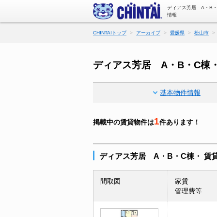
ディアス芳居 A・B
情報
CHINTAIトップ
アーカイブ
愛媛県
松山市
ディアス芳居 A・B・C棟
基本物件情報
1
掲載中の賃貸物件は
件あります！
ディアス芳居 A・B・C棟・ 賃
間取図
家賃
管理費等