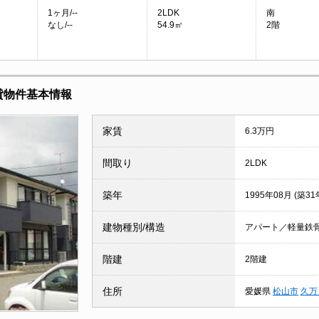
1ヶ月/--
2LDK
南
なし/--
54.9㎡
2階
貸物件基本情報
家賃
6.3万円
間取り
2LDK
築年
1995年08月 (築31
建物種別/構造
アパート／軽量鉄
階建
2階建
住所
愛媛県
松山市
久万