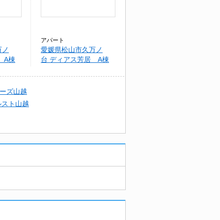
アパート
万ノ
愛媛県松山市久万ノ
 A棟
台 ディアス芳居 A棟
ーズ山越
ルスト山越