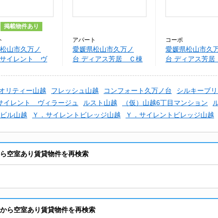
掲載物件あり
ト
アパート
コーポ
松山市久万ノ
愛媛県松山市久万ノ
愛媛県松山市久
．サイレント ヴ
台 ディアス芳居 Ｃ棟
台 ディアス芳居
ジュ
オリティー山越
フレッシュ山越
コンフォート久万ノ台
シルキーブリ
サイレント ヴィラージュ
ルスト山越
（仮）山越6丁目マンション
ビル山越
Ｙ．サイレントビレッジ山越
Ｙ．サイレントビレッジ山越
から空室あり賃貸物件を再検索
駅から空室あり賃貸物件を再検索