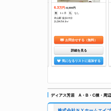
.9
6.3
万円
万円
/4,000円
/4,000円
--
礼
--
敷
1ヶ月
礼
なし
町六丁目駅 徒歩9分
衣山駅 徒歩15分
/22.05㎡
2LDK/54.9㎡
お問合せする（無料）
お問合せする（無料）
詳細を見る
詳細を見る
気になるリストに追加する
気になるリストに追加する
ディアス芳居 A・B・C棟・周
株式会社ＮＹホームエイ