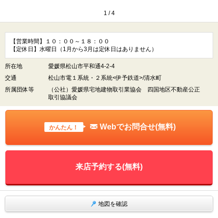
1
/
4
【営業時間】１０：００～１８：００
【定休日】水曜日（1月から3月は定休日はありません）
所在地
愛媛県松山市平和通4-2-4
交通
松山市電１系統・２系統<伊予鉄道>/清水町
所属団体等
（公社）愛媛県宅地建物取引業協会 四国地区不動産公正
取引協議会
Webでお問合せ(無料)
かんたん！
来店予約する(無料)
地図を確認