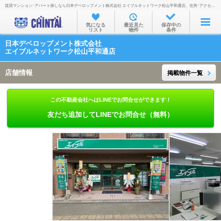
賃貸マンション･アパート探しなら日本デベロップメント株式会社 エイブルネットワーク松山平和通店。住所･アクセス・所在地・地図・営業時間・定休日・電話番号などを掲載。
お部屋を探す
気になる
最近見た
保存中の
リスト
物件
条件
沿線・駅から
日本デベロップメント株式会社
住所から
エイブルネットワーク松山平和通店
家賃相場から
店舗情報
掲載物件一覧
通勤通学時間から
この不動産会社へはLINEでお問合せができます！
物件特集から
友だち追加してLINEでお問合せ（無料）
不動産会社から
TOP