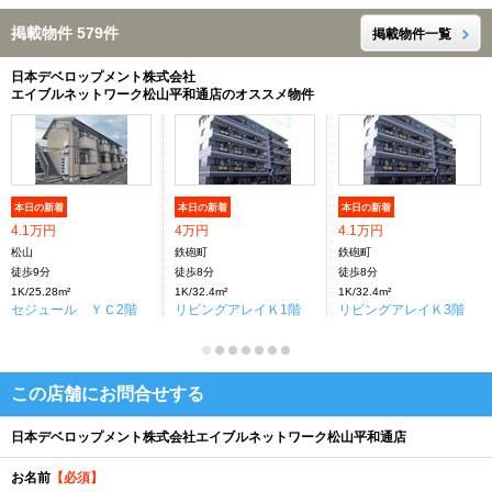
掲載物件 579件
掲載物件一覧
日本デベロップメント株式会社
エイブルネットワーク松山平和通店のオススメ物件
本日の新着
本日の新着
本日の新着
4.1万円
4万円
4.1万円
松山
鉄砲町
鉄砲町
徒歩9分
徒歩8分
徒歩8分
1K/25.28m²
1K/32.4m²
1K/32.4m²
セジュール ＹＣ2階
リビングアレイＫ1階
リビングアレイＫ3階
この店舗にお問合せする
日本デベロップメント株式会社エイブルネットワーク松山平和通店
お名前
【必須】