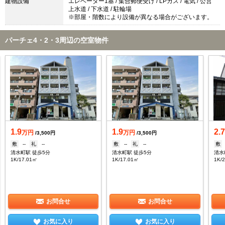
建物設備
エレベーター1基 / 集合郵便受け / LPガス / 電気 / 公営
上水道 / 下水道 / 駐輪場
※部屋・階数により設備が異なる場合がございます。
パーチェ4・2・3周辺の空室物件
1.9
1.9
2.
万円
万円
/3,500円
/3,500円
敷
--
礼
--
敷
--
礼
--
敷
清水町駅 徒歩5分
清水町駅 徒歩5分
清水
1K/17.01㎡
1K/17.01㎡
1K/
お問合せ
お問合せ
お気に入り
お気に入り