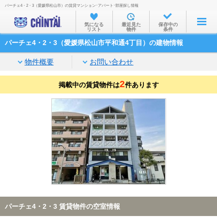
パーチェ4・2・3（愛媛県松山市）の賃貸マンション･アパート･部屋探し情報
お部屋を探す
気になる
最近見た
保存中の
リスト
物件
条件
沿線・駅から
パーチェ4・2・3（愛媛県松山市平和通4丁目）の建物情報
住所から
物件概要
お問い合わせ
家賃相場から
2
掲載中の賃貸物件は
通勤通学時間から
件あります
物件特集から
不動産会社から
TOP
パーチェ4・2・3 賃貸物件の空室情報