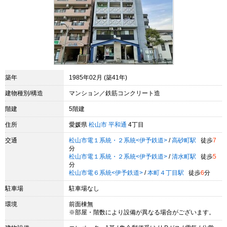
築年
1985年02月 (築41年)
建物種別/構造
マンション／鉄筋コンクリート造
階建
5階建
住所
愛媛県
松山市
平和通
4丁目
交通
松山市電１系統・２系統<伊予鉄道>
/
高砂町駅
徒歩
7
分
松山市電１系統・２系統<伊予鉄道>
/
清水町駅
徒歩
5
分
松山市電６系統<伊予鉄道>
/
本町４丁目駅
徒歩
6
分
駐車場
駐車場なし
環境
前面棟無
※部屋・階数により設備が異なる場合がございます。