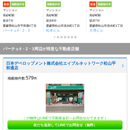
新着
掲載物件有
掲載物件有
新着
掲載物件有
マンション
マンション
マンション
高砂町駅
高砂町駅
高砂町駅
徒歩7分
徒歩8分
徒歩7分
愛媛県松山市平和通4丁目
愛媛県松山市清水町1丁目
愛媛県松山市清水町1丁目
パーチェ4・2・3
松本ビル
大澤ビル
パーチェ4・2・3周辺が得意な不動産店舗
日本デベロップメント株式会社エイブルネットワーク松山平
和通店
579
掲載物件数:
件
この物件はLINEで不動産会社へお問合せができます！
友だち追加してLINEでお問合せ（無料）