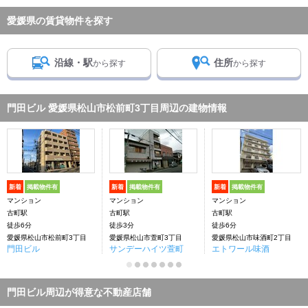
愛媛県の賃貸物件を探す
沿線・駅
住所
から探す
から探す
門田ビル 愛媛県松山市松前町3丁目周辺の建物情報
新着
掲載物件有
新着
掲載物件有
新着
掲載物件有
マンション
マンション
マンション
古町駅
古町駅
古町駅
徒歩6分
徒歩3分
徒歩6分
愛媛県松山市松前町3丁目
愛媛県松山市萱町3丁目
愛媛県松山市味酒町2丁目
門田ビル
サンデーハイツ萱町
エトワール味酒
門田ビル周辺が得意な不動産店舗