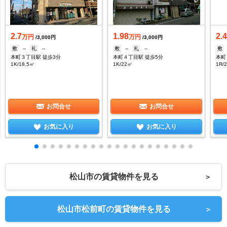
2.7
1.98
2.
万円
万円
/3,000円
/3,000円
敷
--
礼
--
敷
--
礼
--
敷
本町３丁目駅 徒歩3分
本町４丁目駅 徒歩5分
本町
1K/18.5㎡
1K/22㎡
1R/
お問合せ
お問合せ
お気に入り
お気に入り
松山市の賃貸物件を見る
＞
松山市松前町の賃貸物件を見る
＞