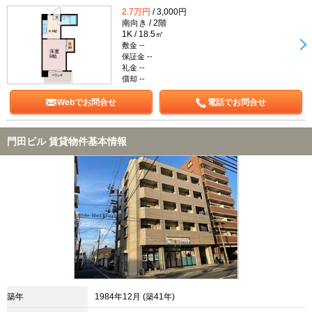
2.7万円
/ 3,000円
南向き / 2階
1K / 18.5㎡
敷金 --
保証金 --
礼金 --
償却 --
Webでお問合せ
電話でお問合せ
門田ビル 賃貸物件基本情報
築年
1984年12月 (築41年)