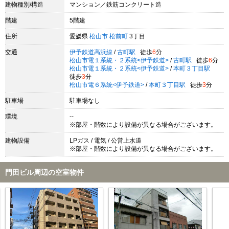
建物種別/構造
マンション／鉄筋コンクリート造
階建
5階建
住所
愛媛県
松山市
松前町
3丁目
交通
伊予鉄道高浜線
/
古町駅
徒歩
6
分
松山市電１系統・２系統<伊予鉄道>
/
古町駅
徒歩
6
分
松山市電１系統・２系統<伊予鉄道>
/
本町３丁目駅
徒歩
3
分
松山市電６系統<伊予鉄道>
/
本町３丁目駅
徒歩
3
分
駐車場
駐車場なし
環境
--
※部屋・階数により設備が異なる場合がございます。
建物設備
LPガス / 電気 / 公営上水道
※部屋・階数により設備が異なる場合がございます。
門田ビル周辺の空室物件