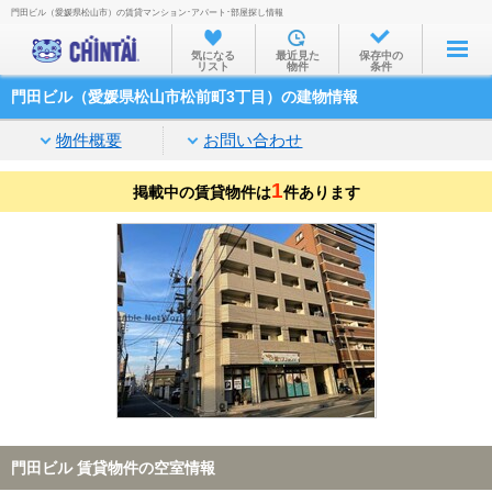
門田ビル（愛媛県松山市）の賃貸マンション･アパート･部屋探し情報
お部屋を探す
気になる
最近見た
保存中の
リスト
物件
条件
沿線・駅から
門田ビル（愛媛県松山市松前町3丁目）の建物情報
住所から
物件概要
お問い合わせ
家賃相場から
1
掲載中の賃貸物件は
通勤通学時間から
件あります
物件特集から
不動産会社から
TOP
門田ビル 賃貸物件の空室情報