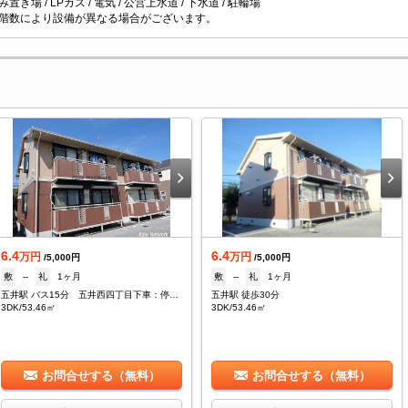
置き場 / LPガス / 電気 / 公営上水道 / 下水道 / 駐輪場
階数により設備が異なる場合がございます。
6.4
6.4
万円
万円
/5,000円
/5,000円
敷
--
礼
1ヶ月
敷
--
礼
1ヶ月
五井駅 バス15分 五井西四丁目下車：停歩7分
五井駅 徒歩30分
3DK/53.46㎡
3DK/53.46㎡
お問合せする（無料）
お問合せする（無料）