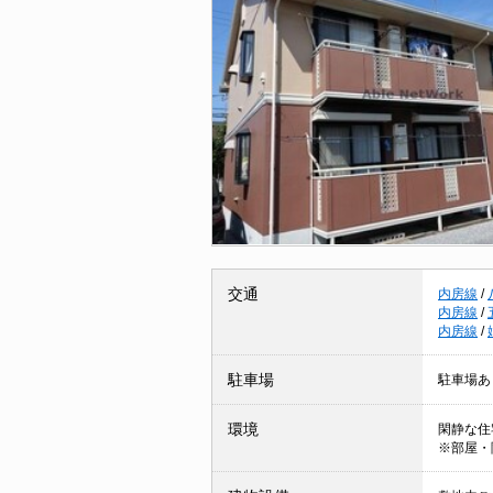
交通
内房線
/
内房線
/
内房線
/
駐車場
駐車場あ
環境
閑静な住
※部屋・