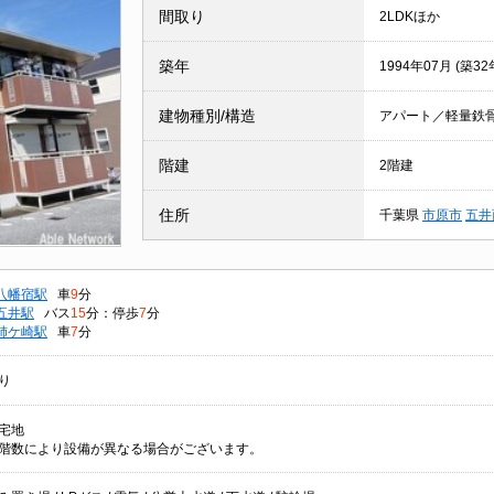
間取り
2LDKほか
築年
1994年07月 (築32
建物種別/構造
アパート／軽量鉄
階建
2階建
住所
千葉県
市原市
五井
八幡宿駅
車
9
分
五井駅
バス
15
分：停歩
7
分
姉ケ崎駅
車
7
分
り
宅地
階数により設備が異なる場合がございます。