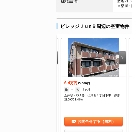
建物設備
敷地内ごみ
※部屋・
ビレッジＪｕnＢ周辺の空室物件
.6
6.4
万円
万円
/--
/5,000円
1ヶ月
礼
--
敷
--
礼
1ヶ月
井駅 バス4分 出津下車：停歩7分
五井駅 バス7分 出津西１丁目下車：停歩4分
DK/62.4㎡
2LDK/53.46㎡
お問合せする（無料）
お問合せする（無料）