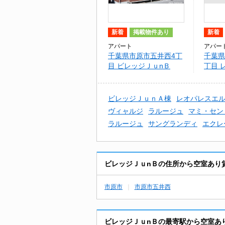
新着
掲載物件あり
新着
アパート
アパー
千葉県市原市五井西4丁
千葉県
目 ビレッジＪｕnＢ
丁目 
ラＣ
ビレッジＪｕｎＡ棟
レオパレスエ
ヴィャルジ
ラルージュ
マミ・セン
ラルージュ
サングランディ
エクレ
ビレッジＪｕnＢの住所から空室あり
市原市
市原市五井西
ビレッジＪｕnＢの最寄駅から空室あ