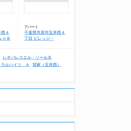
アパート
井西４
千葉県市原市五井西４
ｕｎＢ
丁目 ビレッジ・
JunAB A
レオパレスエル・ソールＢ
トラルハイツ Ａ
貸家（五井西）