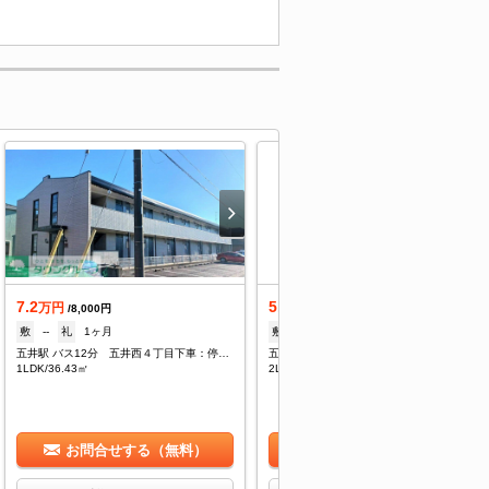
7.2
5.9
万円
万円
/8,000円
/5,500円
敷
--
礼
1ヶ月
敷
--
礼
1ヶ月
五井駅 バス12分 五井西４丁目下車：停歩4分
五井駅 バス12分 五井西四丁目下車：停歩5分
1LDK/36.43㎡
2LDK/51.95㎡
お問合せする（無料）
お問合せする（無料）