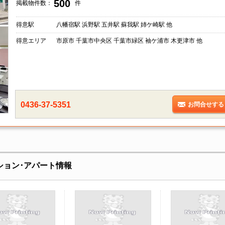
500
掲載物件数：
件
得意駅
八幡宿駅 浜野駅 五井駅 蘇我駅 姉ケ崎駅 他
得意エリア
市原市 千葉市中央区 千葉市緑区 袖ケ浦市 木更津市 他
0436-37-5351
お問合せする
ション･アパート情報