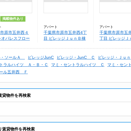
掲載物件あり
ト
アパート
アパート
市原市五井西４
千葉県市原市五井西4丁
千葉県市原市五
レオパレスフロー
目 ビレッジＪｕｎＢ棟
丁目 ビレッジＪ
棟
ル・ソールＡ
ビレッジJunC
ビレッジ・JunC Ｃ
ビレッジ・Ｊｕｎ
トラルハイツ Ａ・Ｂ・Ｃ
マミ・セントラルハイツ Ｃ
マミ・セン
ール五井西 Ｆ
賃貸物件を再検索
り賃貸物件を再検索