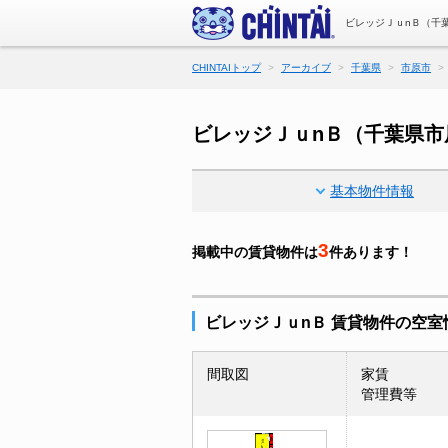
ビレッジＪｕnＢ（千
CHINTAIトップ
アーカイブ
千葉県
市原市
ビレッジＪｕnＢ（千葉県市
基本物件情報
3
掲載中の賃貸物件は
件あります！
ビレッジＪｕnＢ 賃貸物件の空室
間取図
家賃
管理費等