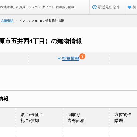
最近見た物件
気
葉県市原市）の賃貸マンション･アパート･部屋探し情報
八幡宿駅
ビレッジＪｕnＢの賃貸物件情報
原市五井西4丁目）の建物情報
3
空室情報
情報
敷金/保証金
間取り
方位物件
礼金/償却
専有面積
階層