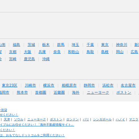
山形
福島
茨城
栃木
群馬
埼玉
千葉
東京
神奈川
新
賀
京都
大阪
兵庫
奈良
和歌山
鳥取
島根
岡山
広島
分
宮崎
鹿児島
沖縄
東京23区
川崎市
横浜市
相模原市
静岡市
浜松市
名古屋市
福岡市
熊本市
首都圏
近畿圏
海外
ニューヨーク
ボストン
外賃貸
せください！
｜
天津
｜
ソウル
｜
ニューヨーク
｜
ボストン
｜
ロンドン
｜
パリ
｜
シンガポール
｜
ハノイ
｜
マニラ
イブルにお任せください！「海外不動産情報サイト」
ください！
は、おもてなしドットコムをご利用ください！