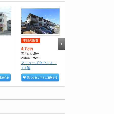
本日の新着
本日の新着
4.7
6
万円
万円
五井
/バス5分
ちはら台
/徒歩32分
2DK/43.75m²
2LDK/66.27m²
アミューズタウンＡ～
Ｔ＆ＭⅡ1階
Ｆ1階
追加する
気になるリストに追加する
気になるリストに追加する