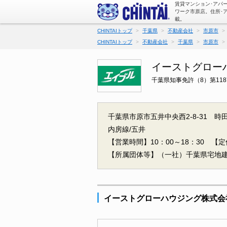
賃貸マンション･アパ
ワーク市原店。住所･
載。
CHINTAIトップ
千葉県
不動産会社
市原市
CHINTAIトップ
不動産会社
千葉県
市原市
イーストグロー
千葉県知事免許（8）第118
千葉県市原市五井中央西2-8-31 時
内房線/五井
【営業時間】10：00～18：30
【定
【所属団体等】（一社）千葉県宅地
イーストグローハウジング株式会