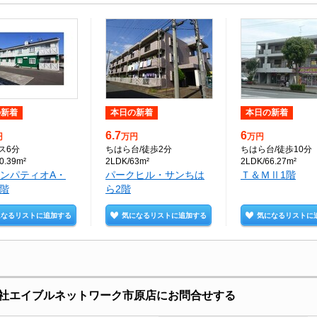
の新着
本日の新着
本日の新着
6.7
6
円
万円
万円
バス6分
ちはら台
/徒歩2分
ちはら台
/徒歩10分
0.39m²
2LDK/63m²
2LDK/66.27m²
ンパティオA・
パークヒル・サンちは
Ｔ＆ＭⅡ1階
1階
ら2階
になるリストに追加する
気になるリストに追加する
気になるリストに
社エイブルネットワーク市原店にお問合せする