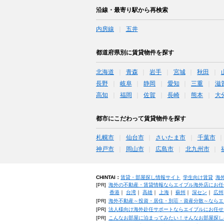
沿線・最寄り駅から再検索
内房線
五井
都道府県別に賃貸物件を探す
北海道
青森
岩手
宮城
秋田
長野
岐阜
静岡
愛知
三重
滋
高知
福岡
佐賀
長崎
熊本
大
都市にこだわって賃貸物件を探す
札幌市
仙台市
さいたま市
千葉市
神戸市
岡山市
広島市
北九州市
CHINTAI：
賃貸・部屋探し情報サイト
学生向け賃貸
海
[PR]
海外の不動産・賃貸情報ならエイブル海外店にお任
香港
｜
台湾
｜
高雄
｜
上海
｜
蘇州
｜
深セン
｜
広州
[PR]
海外不動産～投資・居住・別荘・資産分散～ならエ
[PR]
法人様向け海外赴任サポートならエイブルにお任せ
[PR]
こんなお部屋に泊まってみたい！そんなお部屋探し