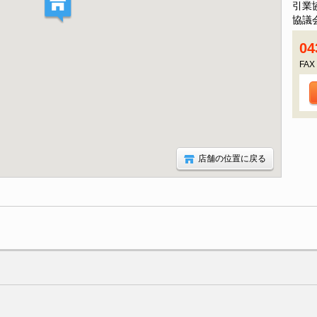
引業
協議
04
FAX
店舗の位置に戻る