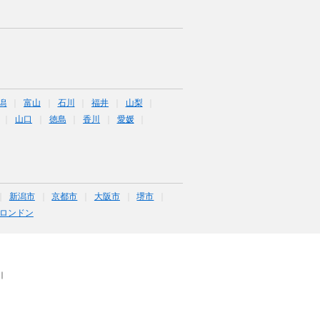
潟
富山
石川
福井
山梨
山口
徳島
香川
愛媛
新潟市
京都市
大阪市
堺市
ロンドン
｜