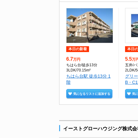
本日の新着
本日
6.7
5.5
万円
万
ちはら台
/徒歩13分
五井
/
3LDK/70.15m²
2LDK/5
ちはら台駅 徒歩13分 1
グリー
階
B・C
気になるリストに追加する
気
イーストグローハウジング株式会