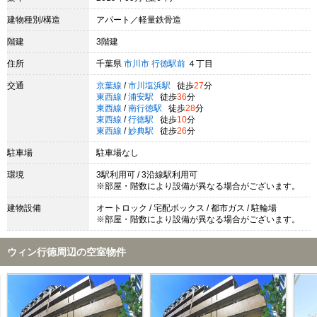
建物種別/構造
アパート／軽量鉄骨造
階建
3階建
住所
千葉県
市川市
行徳駅前
４丁目
交通
京葉線
/
市川塩浜駅
徒歩
27
分
東西線
/
浦安駅
徒歩
36
分
東西線
/
南行徳駅
徒歩
28
分
東西線
/
行徳駅
徒歩
10
分
東西線
/
妙典駅
徒歩
26
分
駐車場
駐車場なし
環境
3駅利用可 / 3沿線駅利用可
※部屋・階数により設備が異なる場合がございます。
建物設備
オートロック / 宅配ボックス / 都市ガス / 駐輪場
※部屋・階数により設備が異なる場合がございます。
ウィン行徳周辺の空室物件