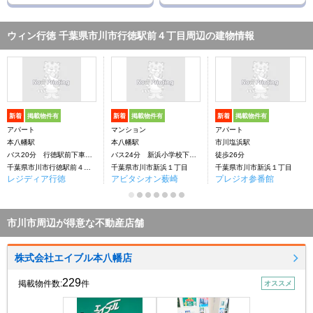
ウィン行徳 千葉県市川市行徳駅前４丁目周辺の建物情報
新着
掲載物件有
新着
掲載物件有
新着
掲載物件有
アパート
マンション
アパート
本八幡駅
本八幡駅
市川塩浜駅
バス20分 行徳駅前下車：停歩4分
バス24分 新浜小学校下車：停歩2分
徒歩26分
千葉県市川市行徳駅前４丁目
千葉県市川市新浜１丁目
千葉県市川市新浜１丁目
レジディア行徳
アビタシオン薮崎
プレジオ参番館
市川市周辺が得意な不動産店舗
株式会社エイブル本八幡店
229
掲載物件数:
件
オススメ