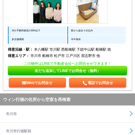
仲介手数料家賃の55%以下
駅から徒歩３分以内
多店舗展開
年中無休
得意沿線・駅：
本八幡駅 市川駅 西船橋駅 下総中山駅 船橋駅 他
得意エリア：
市川市 船橋市 松戸市 江戸川区 習志野市 他
この物件はLINEで不動産会社へお問合せができます！
友だち追加してLINEでお問合せ（無料）
Webでお問合せ
電話でお問合せ
ウィン行徳の住所から空室を再検索
市川市
市川市行徳駅前