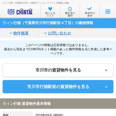
ウィン行徳（千葉県市川市）の賃貸マンション･アパート･部屋探し情報
お部屋を探す
気になる
最近見た
保存中の
リスト
物件
条件
沿線・駅から
ウィン行徳（千葉県市川市行徳駅前４丁目）の建物情報
住所から
物件概要
お問い合わせ
家賃相場から
通勤通学時間から
このページの情報は広告情報ではありません。
過去から現在までCHINTAIネット掲載のあった物件情報を元に作成した参考ペ
ージです。
物件特集から
不動産会社から
市川市の賃貸物件を見る
＞
TOP
市川市行徳駅前の賃貸物件を見る
＞
ウィン行徳 賃貸物件基本情報
築年
2019年09月 (築6年)