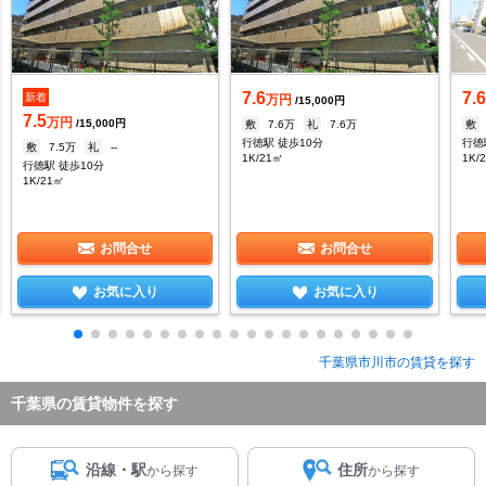
7.6
7.
新着
万円
/15,000円
7.5
万円
/15,000円
敷
7.6万
礼
7.6万
敷
行徳駅 徒歩10分
行徳
敷
7.5万
礼
--
1K/21㎡
1K/
行徳駅 徒歩10分
1K/21㎡
お問合せ
お問合せ
お気に入り
お気に入り
千葉県市川市の賃貸を探す
千葉県の賃貸物件を探す
沿線・駅
住所
から探す
から探す