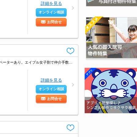
詳細を見る
オンライン相談
お問合せ
仲介手数料家賃の55%。小型犬・猫計1匹まで飼育可。安心のオートロック。エレベーターあり。エイブル女子割で仲介手数料家賃の0.55ヶ月分より10％ＯＦＦ。1階コンビニ。買い物便利。内見予約受付中。
詳細を見る
オンライン相談
お問合せ