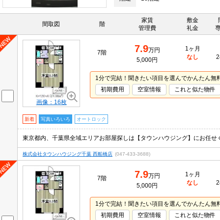
家賃
敷金
間取図
階
管理費
礼金
7.9
1ヶ月
万円
7階
なし
2
5,000円
1分で完結！聞きたい項目を選んでかんたん無
初期費用
空室情報
これと似た物件
画像：16枚
新着
写真いろいろ
オートロック
株式会社タウンハウジング千葉 西船橋店
(047-433-3688)
7.9
1ヶ月
万円
7階
なし
2
5,000円
1分で完結！聞きたい項目を選んでかんたん無
初期費用
空室情報
これと似た物件