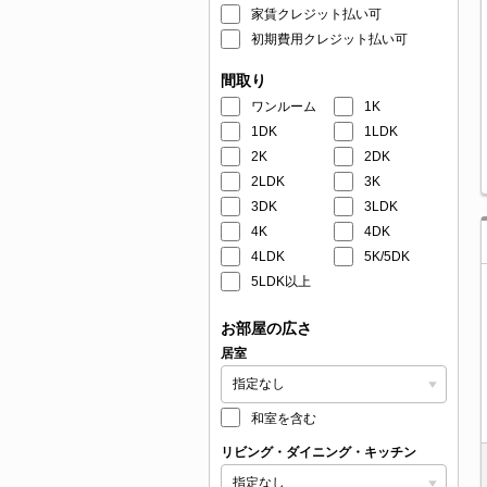
家賃クレジット払い可
初期費用クレジット払い可
間取り
ワンルーム
1K
1DK
1LDK
2K
2DK
2LDK
3K
3DK
3LDK
4K
4DK
4LDK
5K/5DK
5LDK以上
お部屋の広さ
居室
和室を含む
リビング・ダイニング・キッチン