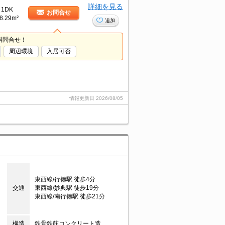
詳細を見る
1DK
お問合せ
8.29m²
追加
料問合せ！
周辺環境
入居可否
情報更新日
2026/08/05
東西線/行徳駅 徒歩4分
交通
東西線/妙典駅 徒歩19分
東西線/南行徳駅 徒歩21分
構造
鉄骨鉄筋コンクリート造