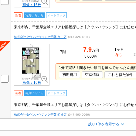
画像：16枚
新着
写真いろいろ
オートロック
株式会社タウンハウジング千葉 市川店
(047-326-1811)
7.9
1ヶ月
万円
7階
なし
2
5,000円
1分で完結！聞きたい項目を選んでかんたん無
初期費用
空室情報
これと似た物件
画像：16枚
新着
写真いろいろ
オートロック
株式会社タウンハウジング千葉 船橋店
(047-460-0066)
残り1件を表示する