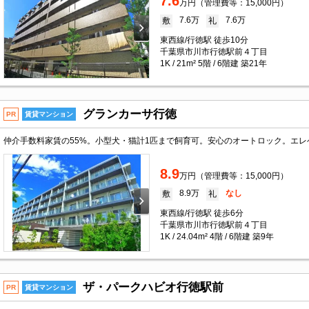
7.6
万円（管理費等：15,000円）
7.6万
7.6万
敷
礼
東西線/行徳駅 徒歩10分
千葉県市川市行徳駅前４丁目
1K / 21m² 5階 / 6階建 築21年
グランカーサ行徳
PR
賃貸マンション
8.9
万円（管理費等：15,000円）
8.9万
なし
敷
礼
東西線/行徳駅 徒歩6分
千葉県市川市行徳駅前４丁目
1K / 24.04m² 4階 / 6階建 築9年
ザ・パークハビオ行徳駅前
PR
賃貸マンション