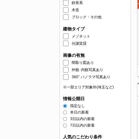
鉄骨系
木造
ブロック・その他
建物タイプ
メゾネット
分譲賃貸
画像の有無
間取り図あり
外観･内観写真あり
360° パノラマ写真あり
※一部エリア対象外(埼玉など)
情報公開日
指定なし
本日の新着
3日以内の新着
7日以内の新着
人気のこだわり条件