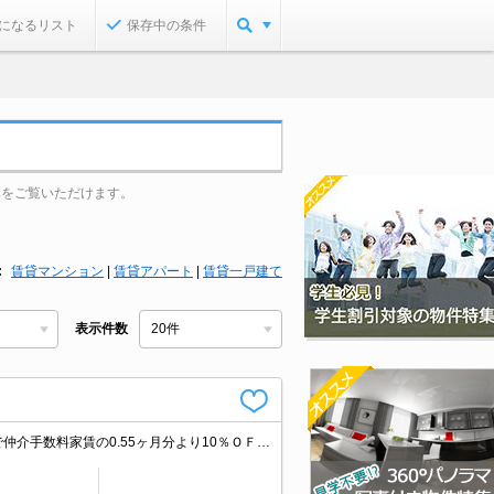
になるリスト
保存中の条件
真をご覧いただけます。
賃貸マンション
|
賃貸アパート
|
賃貸一戸建て
表示件数
仲介手数料家賃の55%。便利な宅配BOX。安心のオートロック。エイブル女子割で仲介手数料家賃の0.55ヶ月分より10％ＯＦＦ。月額保証料1,000円。インターネット使用料1,650円/月。