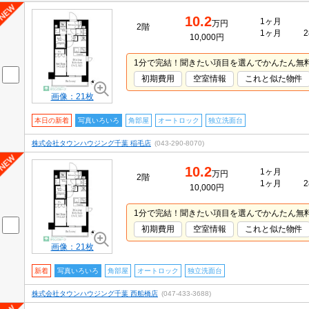
10.2
1ヶ月
万円
2階
1ヶ月
2
10,000円
1分で完結！聞きたい項目を選んでかんたん無
初期費用
空室情報
これと似た物件
画像：21枚
本日の新着
写真いろいろ
角部屋
オートロック
独立洗面台
株式会社タウンハウジング千葉 稲毛店
(043-290-8070)
10.2
1ヶ月
万円
2階
1ヶ月
2
10,000円
1分で完結！聞きたい項目を選んでかんたん無
初期費用
空室情報
これと似た物件
画像：21枚
新着
写真いろいろ
角部屋
オートロック
独立洗面台
株式会社タウンハウジング千葉 西船橋店
(047-433-3688)