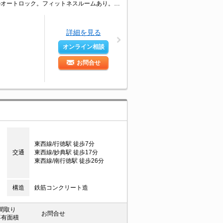
小型犬・猫計2匹まで飼育可。24Hスーパーへ0m。仲介手数料家賃の55%。安心のオートロック。フィットネスルームあり。駅近。経済的な都市ガス使用。東西線行徳駅～大手町駅まで24分。清掃費実費。
詳細を見る
オンライン相談
お問合せ
東西線/行徳駅 徒歩7分
交通
東西線/妙典駅 徒歩17分
東西線/南行徳駅 徒歩26分
構造
鉄筋コンクリート造
間取り
お問合せ
専有面積