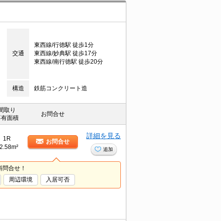
東西線/行徳駅 徒歩1分
交通
東西線/妙典駅 徒歩17分
東西線/南行徳駅 徒歩20分
構造
鉄筋コンクリート造
間取り
お問合せ
専有面積
詳細を見る
1R
お問合せ
2.58m²
追加
料問合せ！
周辺環境
入居可否