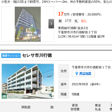
17
万円（管理費等：20,000円）
17万
なし
敷
礼
東西線/行徳駅 徒歩1分
千葉県市川市行徳駅前２丁目
1LDK / 36.61m² 3階 / 11階建 築2年
セレサ市川行徳
賃貸マンション
千葉県市川市行徳駅前１丁目
住所
周辺地図
築年
2021年09月（築4年）
階建
5階建
家賃
敷金
間取図
階
管理費
礼金