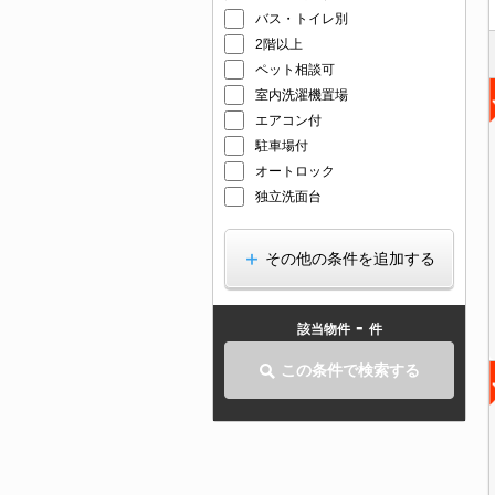
バス・トイレ別
2階以上
ペット相談可
室内洗濯機置場
エアコン付
駐車場付
オートロック
独立洗面台
その他の条件を追加する
-
該当物件
件
この条件で検索する