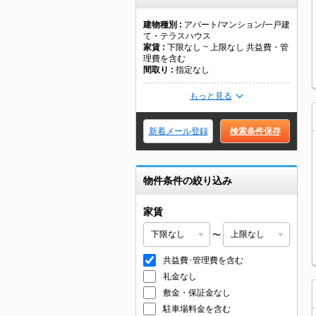
建物種別
アパート/マンション/一戸建
て・テラスハウス
家賃
下限なし ~ 上限なし 共益費・管
理費を含む
間取り
指定なし
もっと見る
新着メール登録
検索条件保存
物件条件の絞り込み
家賃
〜
共益費･管理費を含む
礼金なし
敷金・保証金なし
駐車場料金を含む