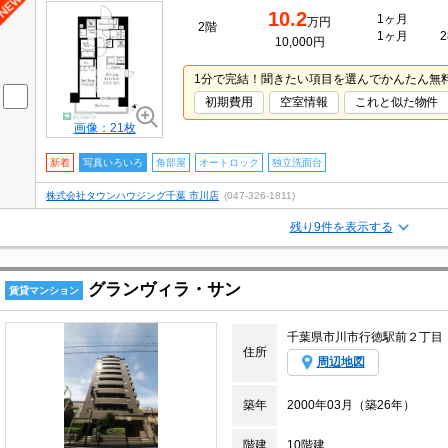
10.2
1ヶ月
万円
2階
1ヶ月
2
10,000円
1分で完結！聞きたい項目を選んでかんたん無
初期費用
空室情報
これと似た物件
画像：21枚
新着
写真いろいろ
角部屋
オートロック
独立洗面台
株式会社タウンハウジング千葉 市川店
(047-326-1811)
残り9件を表示する
グランヴィラ・サン
賃貸マンション
千葉県市川市行徳駅前２丁目
住所
周辺地図
築年
2000年03月（築26年）
階建
10階建