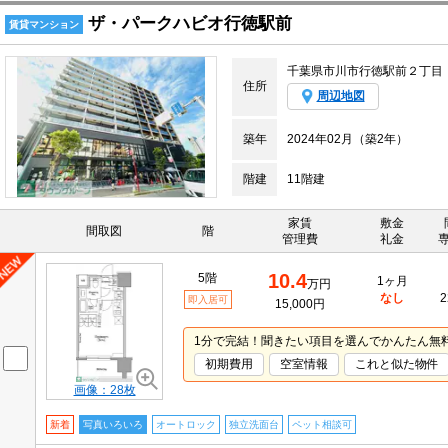
ザ・パークハビオ行徳駅前
賃貸マンション
千葉県市川市行徳駅前２丁目
住所
周辺地図
築年
2024年02月（築2年）
階建
11階建
家賃
敷金
間取図
階
管理費
礼金
10.4
5階
1ヶ月
万円
なし
2
即入居可
15,000円
1分で完結！聞きたい項目を選んでかんたん無
初期費用
空室情報
これと似た物件
画像：28枚
新着
写真いろいろ
オートロック
独立洗面台
ペット相談可