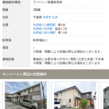
建物種別/構造
アパート／軽量鉄骨造
階建
2階建
住所
千葉県
市原市
五井
交通
内房線
/
八幡宿駅
車
9
分
内房線
/
五井駅
徒歩
12
分
内房線
/
姉ケ崎駅
車
14
分
駐車場
駐車場あり
環境
--
※部屋・階数により設備が異なる場合がございます。
建物設備
敷地内ごみ置き場 / LPガス / 電気 / 公営上水道 / 下水道
※部屋・階数により設備が異なる場合がございます。
サンイースト周辺の空室物件