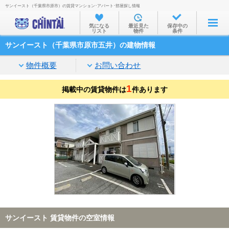
サンイースト（千葉県市原市）の賃貸マンション･アパート･部屋探し情報
お部屋を探す
気になる
最近見た
保存中の
リスト
物件
条件
沿線・駅から
サンイースト（千葉県市原市五井）の建物情報
住所から
物件概要
お問い合わせ
家賃相場から
1
掲載中の賃貸物件は
通勤通学時間から
件あります
物件特集から
不動産会社から
TOP
サンイースト 賃貸物件の空室情報