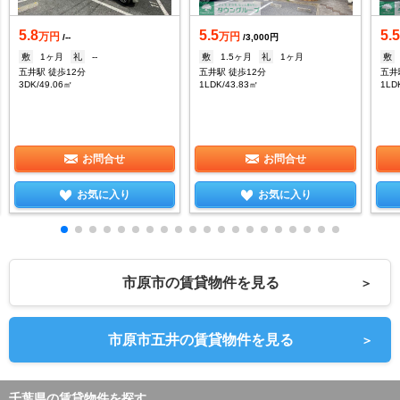
5.8
5.5
5.
万円
万円
/--
/3,000円
敷
1ヶ月
礼
--
敷
1.5ヶ月
礼
1ヶ月
敷
五井駅 徒歩12分
五井駅 徒歩12分
五井
3DK/49.06㎡
1LDK/43.83㎡
1LD
お問合せ
お問合せ
お気に入り
お気に入り
市原市の賃貸物件を見る
＞
市原市五井の賃貸物件を見る
＞
千葉県の賃貸物件を探す