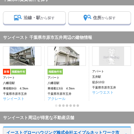
沿線・駅
住所
から探す
から探す
サンイースト 千葉県市原市五井周辺の建物情報
アパート
新着
掲載物件有
掲載物件有
五井駅
アパート
アパート
徒歩10分
八幡宿駅
八幡宿駅
千葉県市原市五井
車移動9分 4.5km
車移動13分 4.5km
サンウエスト
千葉県市原市五井
千葉県市原市五井
サンイースト
アクレール
サンイースト周辺が得意な不動産店舗
イーストグローハウジング株式会社エイブルネットワーク市