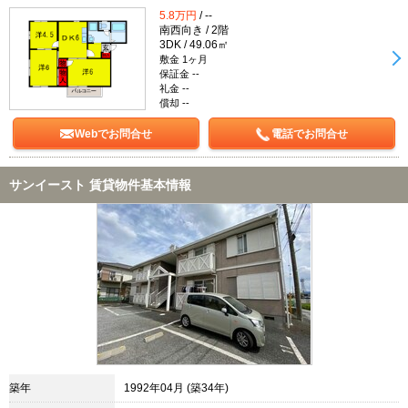
5.8万円
/ --
南西向き / 2階
3DK / 49.06㎡
敷金 1ヶ月
保証金 --
礼金 --
償却 --
Webでお問合せ
電話でお問合せ
サンイースト 賃貸物件基本情報
築年
1992年04月 (築34年)