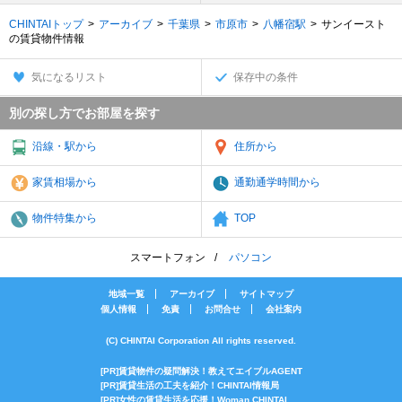
CHINTAIトップ
アーカイブ
千葉県
市原市
八幡宿駅
サンイースト
の賃貸物件情報
気になるリスト
保存中の条件
別の探し方でお部屋を探す
沿線・駅から
住所から
家賃相場から
通勤通学時間から
物件特集から
TOP
スマートフォン
パソコン
地域一覧
アーカイブ
サイトマップ
個人情報
免責
お問合せ
会社案内
(C) CHINTAI Corporation All rights reserved.
[PR]賃貸物件の疑問解決！教えてエイブルAGENT
[PR]賃貸生活の工夫を紹介！CHINTAI情報局
[PR]女性の賃貸生活を応援！Woman.CHINTAI