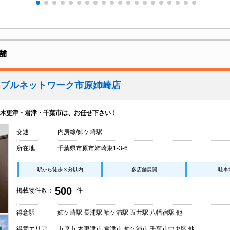
舗
イブルネットワーク市原姉崎店
木更津・君津・千葉市は、お任せ下さい！
交通
内房線/姉ケ崎駅
所在地
千葉県市原市姉崎東1-3-6
駅から徒歩３分以内
多店舗展開
駐車
500
掲載物件数：
件
得意駅
姉ケ崎駅 長浦駅 袖ケ浦駅 五井駅 八幡宿駅 他
得意エリア
市原市 木更津市 君津市 袖ケ浦市 千葉市中央区 他