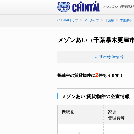
メゾンあい（千葉県木
CHINTAIトップ
アーカイブ
千葉県
木更津市
メゾンあい（千葉県木更津
基本物件情報
2
掲載中の賃貸物件は
件あります！
メゾンあい 賃貸物件の空室情報
間取図
家賃
管理費等