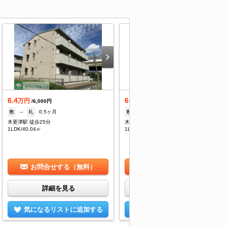
6.4
6.4
万円
万円
/6,000円
/6,000円
敷
--
礼
0.5ヶ月
敷
--
礼
0.5ヶ月
木更津駅 徒歩25分
木更津駅 徒歩25分
1LDK/40.04㎡
1LDK/40.04㎡
お問合せする（無料）
お問合せする（無料）
詳細を見る
詳細を見る
気になるリストに追加する
気になるリストに追加する