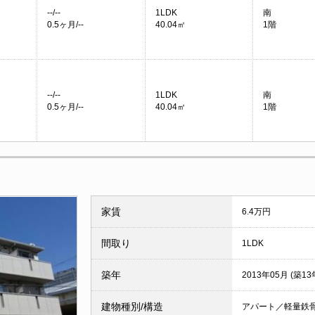
--/--
1LDK
南
0.5ヶ月/--
40.04㎡
1階
--/--
1LDK
南
0.5ヶ月/--
40.04㎡
1階
家賃
6.4万円
間取り
1LDK
築年
2013年05月 (築13
建物種別/構造
アパート／軽量鉄