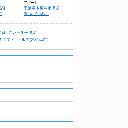
アパート
長須
千葉県木更津市長須
ア
賀 メゾンあこ
須賀
クレール長須賀
ミニティ
トルテ(木更津市）