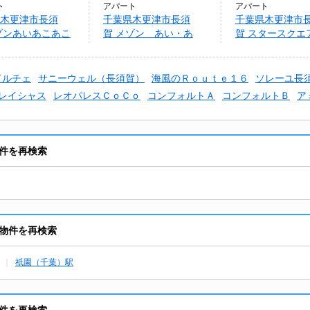
ト
アパート
アパート
木更津市長須
千葉県木更津市長須
千葉県木更津市
ゾンあいあこあこ
賀 メゾン あい・あ
賀 スタースクエ
こ あい
 ドルチェ
サニーウェル（長須賀）
海風のＲｏｕｔｅ１６
ソレーユ長
レイシャス
レオパレスＣｏＣｏ
コンフォルトＡ
コンフォルトＢ
ア
件を再検索
物件を再検索
祇園（千葉）駅
件を再検索