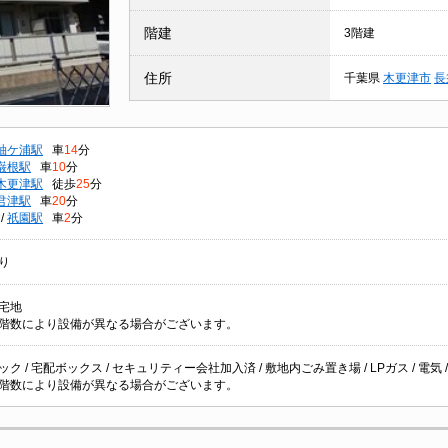
階建
3階建
住所
千葉県
木更津市
長
袖ケ浦駅
車
14
分
巌根駅
車
10
分
木更津駅
徒歩
25
分
君津駅
車
20
分
/
祇園駅
車
2
分
り
宅地
階数により設備が異なる場合がございます。
ク / 宅配ボックス / セキュリティー会社加入済 / 敷地内ごみ置き場 / LPガス / 電気 /
階数により設備が異なる場合がございます。