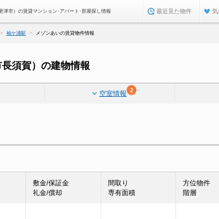
最近見た物件
気
更津市）の賃貸マンション･アパート･部屋探し情報
袖ケ浦駅
メゾンあいの賃貸物件情報
市長須賀）の建物情報
2
空室情報
敷金/保証金
間取り
方位物件
礼金/償却
専有面積
階層