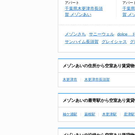
アパート
アパー
千葉県木更津市長須
千葉県
賀 メゾンあい
賀 メ
メゾンさち
サニーウェル
dolce
サンハイム長須賀
グレイシャス
グ
メゾンあいの住所から空室あり賃貸物
木更津市
木更津市長須賀
メゾンあいの最寄駅から空室あり賃貸
袖ケ浦駅
巌根駅
木更津駅
君津駅
メゾンあいの沿線から空室あり賃貸物