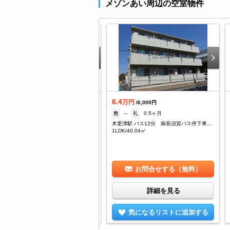
メゾンあい周辺の空室物件
.3
6.4
万円
万円
/6,000円
/6,000円
--
礼
0.5ヶ月
敷
--
礼
0.5ヶ月
更津駅 バス8分 南長須賀下車：停歩1分
木更津駅 バス12分 南長須賀バス停下車：停歩4分
DK/57.11㎡
1LDK/40.04㎡
お問合せする（無料）
お問合せする（無料）
詳細を見る
詳細を見る
気になるリストに追加する
気になるリストに追加する