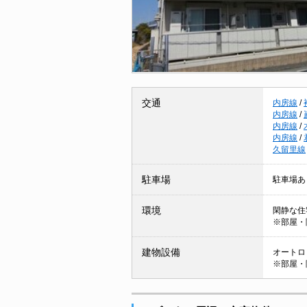
交通
内房線
/
内房線
/
内房線
/
内房線
/
久留里線
駐車場
駐車場あ
環境
閑静な住
※部屋・
建物設備
オートロッ
※部屋・