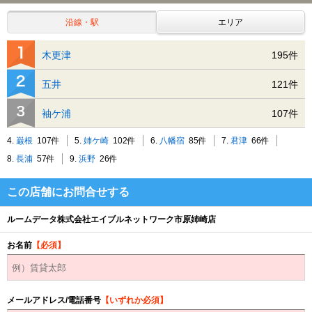
沿線・駅
エリア
木更津
195件
五井
121件
袖ケ浦
107件
4.
巌根
107件
5.
姉ケ崎
102件
6.
八幡宿
85件
7.
君津
66件
8.
長浦
57件
9.
浜野
26件
この店舗にお問合せする
ルームデータ株式会社エイブルネットワーク市原姉崎店
お名前
【必須】
メールアドレス/電話番号
【いずれか必須】