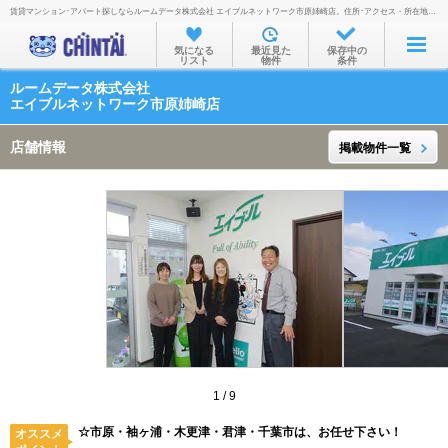
賃貸マンション･アパート探しならルームデータ株式会社 エイブルネットワーク市原姉崎店。住所･アクセス・所在地・地図・営業時間・定休日・電話番号などを掲載。
お部屋を探す
気になる
最近見た
保存中の
リスト
物件
条件
沿線・駅から
ルームデータ株式会社
住所から
エイブルネットワーク市原姉崎店
家賃相場から
店舗情報
掲載物件一覧
通勤通学時間から
物件特集から
不動産会社から
TOP
1
/
9
☆市原・袖ヶ浦・木更津・君津・千葉市は、お任せ下さい！
オススメ