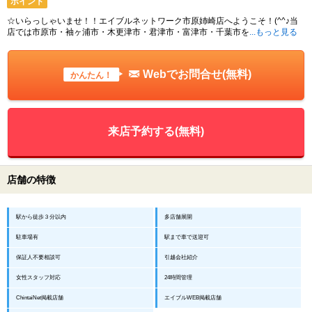
ポイント
☆いらっしゃいませ！！エイブルネットワーク市原姉崎店へようこそ！(^^♪当
店では市原市・袖ヶ浦市・木更津市・君津市・富津市・千葉市を
...もっと見る
Webでお問合せ(無料)
かんたん！
来店予約する(無料)
店舗の特徴
駅から徒歩３分以内
多店舗展開
駐車場有
駅まで車で送迎可
保証人不要相談可
引越会社紹介
女性スタッフ対応
24時間管理
ChintaiNet掲載店舗
エイブルWEB掲載店舗