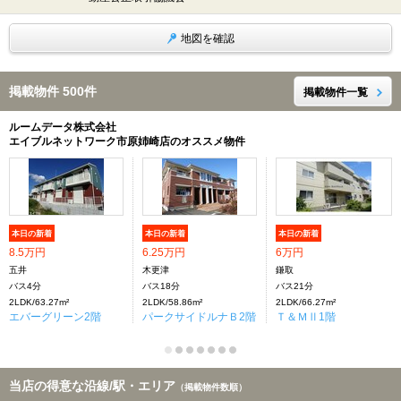
地図を確認
掲載物件 500件
掲載物件一覧
ルームデータ株式会社
エイブルネットワーク市原姉崎店のオススメ物件
本日の新着
本日の新着
本日の新着
8.5万円
6.25万円
6万円
五井
木更津
鎌取
バス4分
バス18分
バス21分
2LDK/63.27m²
2LDK/58.86m²
2LDK/66.27m²
エバーグリーン2階
パークサイドルナＢ2階
Ｔ＆ＭⅡ1階
当店の得意な沿線/駅・エリア
（掲載物件数順）