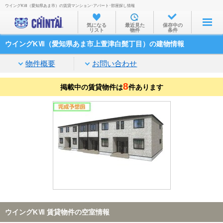
ウイングKⅦ（愛知県あま市）の賃貸マンション･アパート･部屋探し情報
お部屋を探す
気になる
最近見た
保存中の
リスト
物件
条件
沿線・駅から
ウイングKⅦ（愛知県あま市上萱津白髭丁目）の建物情報
住所から
物件概要
お問い合わせ
家賃相場から
8
掲載中の賃貸物件は
通勤通学時間から
件あります
物件特集から
不動産会社から
TOP
ウイングKⅦ 賃貸物件の空室情報