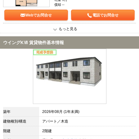
償却 --
Webでお問合せ
電話でお問合せ
もっと見る
ウイングKⅦ 賃貸物件基本情報
築年
2026年08月 (1年未満)
建物種別/構造
アパート／木造
階建
2階建