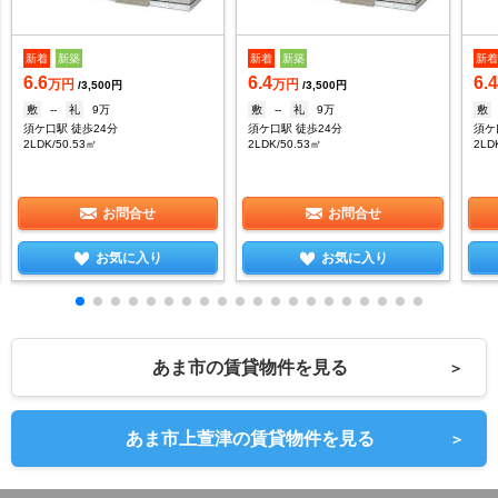
新着
新築
新着
新築
新
6.6
6.4
6.
万円
万円
/3,500円
/3,500円
敷
--
礼
9万
敷
--
礼
9万
敷
須ケ口駅 徒歩24分
須ケ口駅 徒歩24分
須ケ
2LDK/50.53㎡
2LDK/50.53㎡
2LD
お問合せ
お問合せ
お気に入り
お気に入り
あま市の賃貸物件を見る
＞
あま市上萱津の賃貸物件を見る
＞