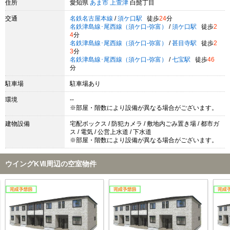
住所
愛知県
あま市
上萱津
白髭丁目
交通
名鉄名古屋本線
/
須ケ口駅
徒歩
24
分
名鉄津島線･尾西線（須ケ口-弥富）
/
須ケ口駅
徒歩
2
4
分
名鉄津島線･尾西線（須ケ口-弥富）
/
甚目寺駅
徒歩
2
3
分
名鉄津島線･尾西線（須ケ口-弥富）
/
七宝駅
徒歩
46
分
駐車場
駐車場あり
環境
--
※部屋・階数により設備が異なる場合がございます。
建物設備
宅配ボックス / 防犯カメラ / 敷地内ごみ置き場 / 都市ガ
ス / 電気 / 公営上水道 / 下水道
※部屋・階数により設備が異なる場合がございます。
ウイングKⅦ周辺の空室物件