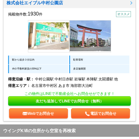
株式会社エイブル中村公園店
1930
掲載物件数:
件
オススメ
駅から徒歩３分以内
駐車場有
仲介手数料家賃の55%以下
多店舗展開
得意沿線・駅：
中村公園駅 中村日赤駅 岩塚駅 本陣駅 太閤通駅 他
得意エリア：
名古屋市中村区 あま市 海部郡大治町
この物件はLINEで不動産会社へお問合せができます！
友だち追加してLINEでお問合せ（無料）
Webでお問合せ
電話でお問合せ
ウイングKⅦの住所から空室を再検索