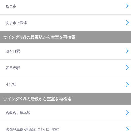
あま市
あま市上萱津
ウイングKⅦの最寄駅から空室を再検索
須ケ口駅
甚目寺駅
七宝駅
ウイングKⅦの沿線から空室を再検索
名鉄名古屋本線
名鉄津島線･尾西線（須ケ口-弥富）