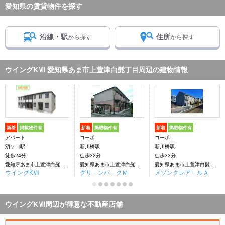
愛知県の賃貸物件を探す
沿線・駅
住所
から探す
から探す
ウイングKⅦ 愛知県あま市上萱津白髭丁目周辺の建物情報
新着
掲載物件有
新着
掲載物件有
新着
掲載物件有
アパート
コーポ
コーポ
須ケ口駅
新川橋駅
新川橋駅
徒歩24分
徒歩32分
徒歩33分
愛知県あま市上萱津白髭丁目
愛知県あま市上萱津白髭丁目
愛知県あま市上萱津白髭丁目
ウイングKⅦ
グリ－ンパ－クＭ
メゾンクレア－ルＡ
ウイングKⅦ周辺が得意な不動産店舗