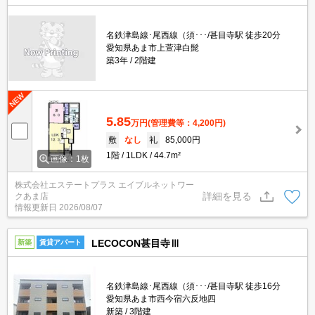
名鉄津島線･尾西線（須･･･/甚目寺駅 徒歩20分
愛知県あま市上萱津白髭
築3年
2階建
5.85
万円
(管理費等：4,200円)
敷
なし
礼
85,000円
1階
1LDK
44.7m²
画像：1枚
株式会社エステートプラス エイブルネットワー
詳細を見る
クあま店
情報更新日
2026/08/07
LECOCON甚目寺Ⅲ
新築
賃貸アパート
名鉄津島線･尾西線（須･･･/甚目寺駅 徒歩16分
愛知県あま市西今宿六反地四
新築
3階建