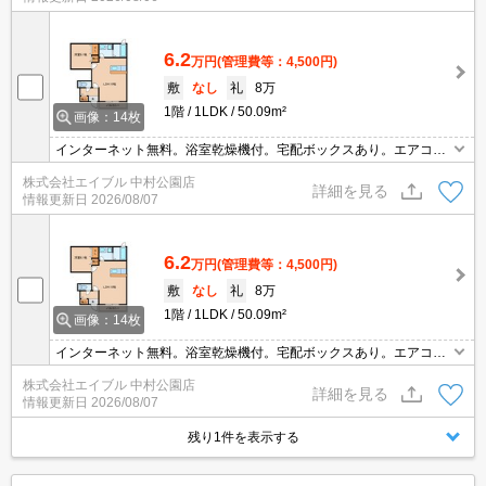
6.2
万円
(管理費等：4,500円)
敷
なし
礼
8万
1階
1LDK
50.09m²
画像：14枚
インターネット無料。浴室乾燥機付。宅配ボックスあり。エアコン
2基付き。
株式会社エイブル 中村公園店
詳細を見る
情報更新日
2026/08/07
6.2
万円
(管理費等：4,500円)
敷
なし
礼
8万
1階
1LDK
50.09m²
画像：14枚
インターネット無料。浴室乾燥機付。宅配ボックスあり。エアコン
2基付き。
株式会社エイブル 中村公園店
詳細を見る
情報更新日
2026/08/07
残り1件を表示する