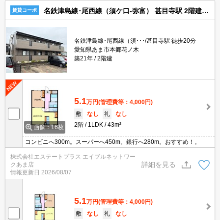
名鉄津島線･尾西線（須ケ口-弥富） 甚目寺駅 2階建 築21年
賃貸コーポ
名鉄津島線･尾西線（須･･･/甚目寺駅 徒歩20分
愛知県あま市本郷花ノ木
築21年
2階建
5.1
万円
(管理費等：4,000円)
敷
なし
礼
なし
2階
1LDK
43m²
画像：16枚
コンビニへ300m。スーパーへ450m。銀行へ280m。おすすめ！。
株式会社エステートプラス エイブルネットワー
詳細を見る
クあま店
情報更新日
2026/08/07
5.1
万円
(管理費等：4,000円)
敷
なし
礼
なし