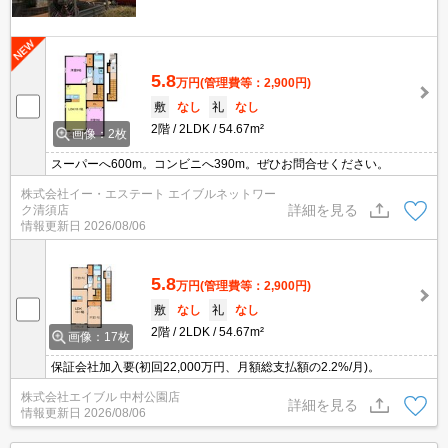
5.8
万円
(管理費等：2,900円)
敷
なし
礼
なし
2階
2LDK
54.67m²
画像：2枚
スーパーへ600m。コンビニへ390m。ぜひお問合せください。
株式会社イー・エステート エイブルネットワー
詳細を見る
ク清須店
情報更新日
2026/08/06
5.8
万円
(管理費等：2,900円)
敷
なし
礼
なし
2階
2LDK
54.67m²
画像：17枚
保証会社加入要(初回22,000万円、月額総支払額の2.2%/月)。
株式会社エイブル 中村公園店
詳細を見る
情報更新日
2026/08/06