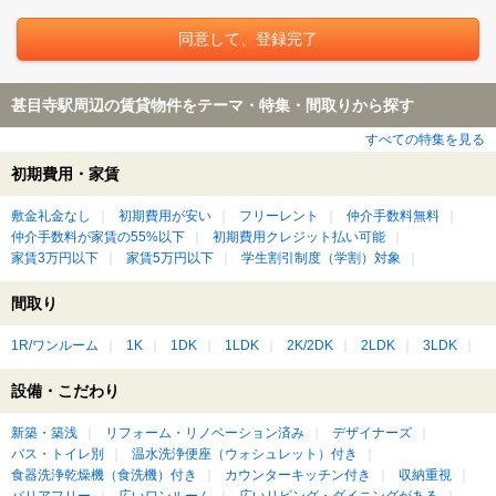
甚目寺駅周辺の賃貸物件をテーマ・特集・間取りから探す
すべての特集を見る
初期費用・家賃
敷金礼金なし
初期費用が安い
フリーレント
仲介手数料無料
仲介手数料が家賃の55%以下
初期費用クレジット払い可能
家賃3万円以下
家賃5万円以下
学生割引制度（学割）対象
間取り
1R/ワンルーム
1K
1DK
1LDK
2K/2DK
2LDK
3LDK
設備・こだわり
新築・築浅
リフォーム・リノベーション済み
デザイナーズ
バス・トイレ別
温水洗浄便座（ウォシュレット）付き
食器洗浄乾燥機（食洗機）付き
カウンターキッチン付き
収納重視