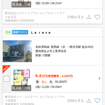
2階
2LDK
58.21m²
画像：14枚
株式会社エステートプラス エイブルネットワー
詳細を見る
クあま店
情報更新日
2026/08/06
Ｌｅ ｒｅｖｅ
新築
賃貸アパート
名鉄津島線･尾西線（須･･･/甚目寺駅 徒歩18分
愛知県あま市上萱津深見
新築
2階建
6.4
万円
(管理費等：4,500円)
敷
なし
礼
85,000円
1階
1LDK
50.09m²
画像：33枚
株式会社イー・エステート エイブルネットワー
詳細を見る
ク清須店
情報更新日
2026/08/06