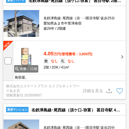
名鉄津島線･尾西線（須ケ口-弥富） 甚目寺駅 2階建 築26年
賃貸アパート
名鉄津島線･尾西線（須･･･/甚目寺駅 徒歩25分
愛知県あま市中萱津南宿
築26年
2階建
4.05
万円
(管理費等：3,900円)
敷
なし
礼
なし
2階
2DK
41m²
画像：11枚
角部屋。
株式会社エステートプラス エイブルネットワー
詳細を見る
クあま店
情報更新日
2026/08/07
名鉄津島線･尾西線（須ケ口-弥富） 甚目寺駅 4階建 築31年
賃貸マンション
名鉄津島線･尾西線（須･･･/甚目寺駅 徒歩20分