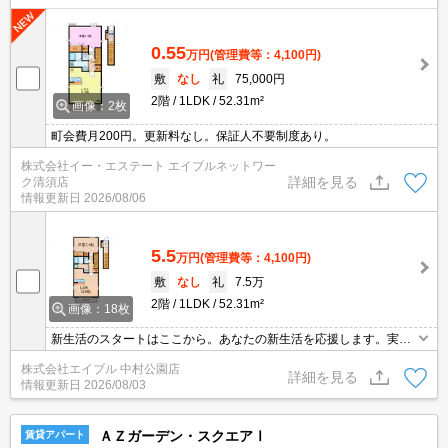
0.55
万円
(管理費等：4,100円)
敷
なし
礼
75,000円
2階
1LDK
52.31m²
画像：2枚
町会費月200円。更新料なし。保証人不要制度あり。
株式会社イー・エステート エイブルネットワー
詳細を見る
ク清須店
情報更新日
2026/08/06
5.5
万円
(管理費等：4,100円)
敷
なし
礼
7.5万
2階
1LDK
52.31m²
画像：18枚
新生活のスタートはここから。あなたの新生活を応援します。実物
を見てお確かめください。サポートシステム加入要1,980円/月。
株式会社エイブル 中村公園店
詳細を見る
情報更新日
2026/08/03
ＡＺガーデン・スクエアⅠ
賃貸アパート