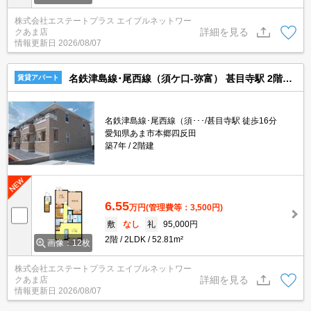
株式会社エステートプラス エイブルネットワー
詳細を見る
クあま店
情報更新日
2026/08/07
名鉄津島線･尾西線（須ケ口-弥富） 甚目寺駅 2階建 築7年
賃貸アパート
名鉄津島線･尾西線（須･･･/甚目寺駅 徒歩16分
愛知県あま市本郷四反田
築7年
2階建
6.55
万円
(管理費等：3,500円)
敷
なし
礼
95,000円
2階
2LDK
52.81m²
画像：12枚
株式会社エステートプラス エイブルネットワー
詳細を見る
クあま店
情報更新日
2026/08/07