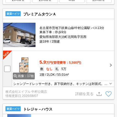
プレミアムタウンＡ
賃貸ハイツ
名古屋市営地下鉄東山線/中村公園駅 バス13分
東条下車：停歩9分
愛知県海部郡大治町北間島字宮西
築18年
2階建
5.9
万円
(管理費等：5,500円)
敷
なし
礼
5万
1階
2LDK
55.01m²
画像：17枚
シャンプードレッサー付き。床下収納付き。キッチンは対面式。清
掃費77,000円。
株式会社エイブル 中村公園店
詳細を見る
情報更新日
2026/08/07
トレジャ－ハウス
賃貸ハイツ