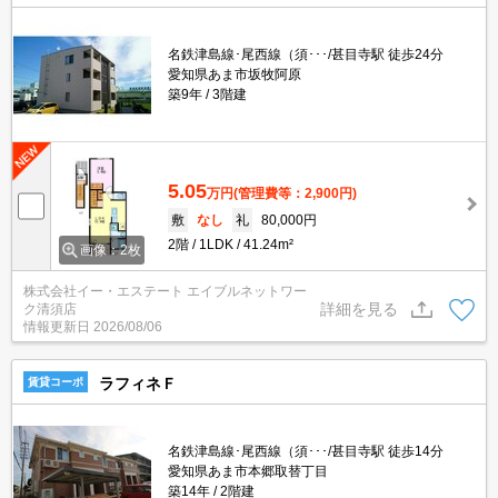
名鉄津島線･尾西線（須･･･/甚目寺駅 徒歩24分
愛知県あま市坂牧阿原
築9年
3階建
5.05
万円
(管理費等：2,900円)
敷
なし
礼
80,000円
2階
1LDK
41.24m²
画像：2枚
株式会社イー・エステート エイブルネットワー
詳細を見る
ク清須店
情報更新日
2026/08/06
ラフィネＦ
賃貸コーポ
名鉄津島線･尾西線（須･･･/甚目寺駅 徒歩14分
愛知県あま市本郷取替丁目
築14年
2階建