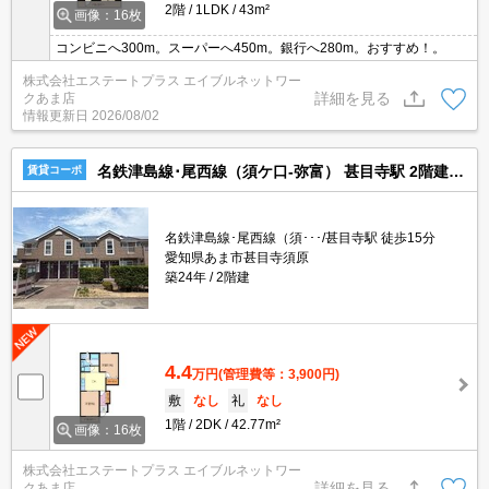
2階
1LDK
43m²
画像：16枚
コンビニへ300m。スーパーへ450m。銀行へ280m。おすすめ！。
株式会社エステートプラス エイブルネットワー
詳細を見る
クあま店
情報更新日
2026/08/02
名鉄津島線･尾西線（須ケ口-弥富） 甚目寺駅 2階建 築24年
賃貸コーポ
名鉄津島線･尾西線（須･･･/甚目寺駅 徒歩15分
愛知県あま市甚目寺須原
築24年
2階建
4.4
万円
(管理費等：3,900円)
敷
なし
礼
なし
1階
2DK
42.77m²
画像：16枚
株式会社エステートプラス エイブルネットワー
詳細を見る
クあま店