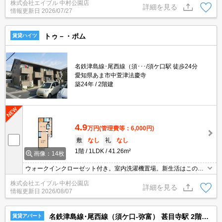
株式会社エイブル 中村公園店
00円/月)。
詳細を見る
情報更新日
2026/07/27
トゥ－・ポム
賃貸ハイツ
名鉄津島線･尾西線（須･･･/須ケ口駅 徒歩24分
愛知県あま市中萱津法慶寺
築24年
2階建
4.9
万円
(管理費等：6,000円)
敷
なし
礼
なし
1階
1LDK
41.26m²
画像：14枚
ウォークインクローゼット付き。室内洗濯機置場。新生活はこのお
部屋で！。魅力的！。
株式会社エイブル 中村公園店
詳細を見る
情報更新日
2026/08/07
名鉄津島線･尾西線（須ケ口-弥富） 甚目寺駅 2階建 築3年
賃貸アパート