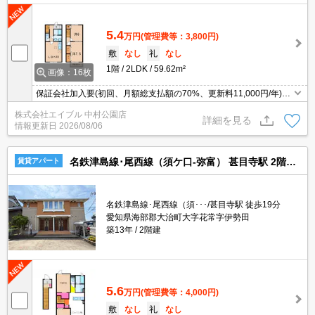
5.4
万円
(管理費等：3,800円)
敷
なし
礼
なし
1階
2LDK
59.62m²
画像：16枚
保証会社加入要(初回、月額総支払額の70%、更新料11,000円/年)。
人気のメゾネット。
株式会社エイブル 中村公園店
詳細を見る
情報更新日
2026/08/06
名鉄津島線･尾西線（須ケ口-弥富） 甚目寺駅 2階建 築13年
賃貸アパート
名鉄津島線･尾西線（須･･･/甚目寺駅 徒歩19分
愛知県海部郡大治町大字花常字伊勢田
築13年
2階建
5.6
万円
(管理費等：4,000円)
敷
なし
礼
なし