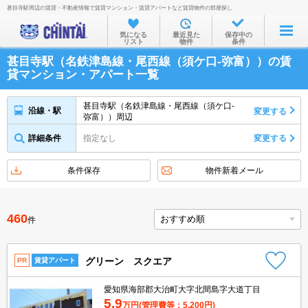
甚目寺駅周辺の賃貸・不動産情報で賃貸マンション・賃貸アパートなど賃貸物件の部屋探し
お部屋を探す
気になる
最近見た
保存中の
リスト
物件
条件
沿線・駅から
甚目寺駅（名鉄津島線・尾西線（須ケ口-弥富））の賃
住所から
貸マンション・アパート一覧
家賃相場から
甚目寺駅（名鉄津島線・尾西線（須ケ口-
沿線・駅
変更する
弥富））周辺
通勤通学時間から
詳細条件
指定なし
変更する
物件特集から
不動産会社から
条件保存
物件新着メール
TOP
460
件
グリーン スクエア
PR
賃貸アパート
愛知県海部郡大治町大字北間島字大道丁目
5.9
万円
(管理費等：5,200円)