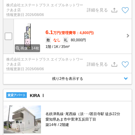
株式会社エステートプラス エイブルネットワー
詳細を見る
クあま店
情報更新日
2026/08/06
6.1
万円
(管理費等：4,800円)
敷
なし
礼
80,000円
1階
1K
35m²
画像：14枚
株式会社エステートプラス エイブルネットワー
詳細を見る
クあま店
情報更新日
2026/08/06
残り2件を表示する
KIRA Ⅰ
賃貸アパート
名鉄津島線･尾西線（須･･･/甚目寺駅 徒歩22分
愛知県あま市中萱津五反田丁目
築14年
2階建