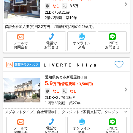
敷
なし
礼
8.5万
2LDK
58.21m²
2階
2階建 築10年
保証会社加入要(初回2.2万円、月額総支払額の2.2%/月)。
メールで
電話で
オンライン
LINEで
お問合せ
お問合せ
来店
お問合せ
ＬＩＶＥＲＴＥ Ｎｉｉｙａ
PR
賃貸テラスハウス
愛知県あま市新居屋郷丁目
5.9
万円
(管理費等：3,500円)
敷
なし
礼
なし
2LDK+S
76.18m²
1-3階
3階建 築27年
メゾネットタイプ。自社管理物件。クレジットで家賃支払可。クレジット
ポイント貯まります。引越指定業者あり。
メールで
電話で
オンライン
LINEで
お問合せ
お問合せ
来店
お問合せ