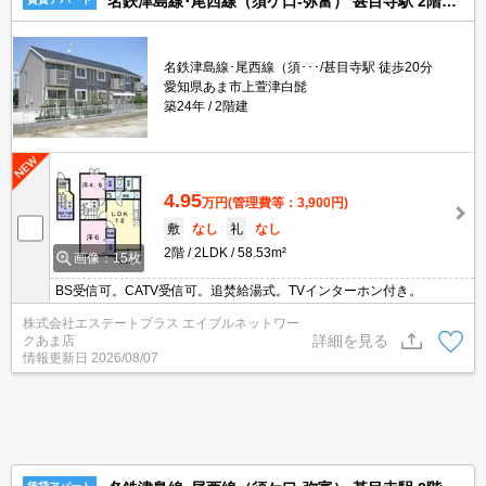
名鉄津島線･尾西線（須ケ口-弥富） 甚目寺駅 2階建 築24年
名鉄津島線･尾西線（須･･･/甚目寺駅 徒歩20分
愛知県あま市上萱津白髭
築24年
2階建
4.95
万円
(管理費等：3,900円)
敷
なし
礼
なし
2階
2LDK
58.53m²
画像：15枚
BS受信可。CATV受信可。追焚給湯式。TVインターホン付き。
株式会社エステートプラス エイブルネットワー
詳細を見る
クあま店
情報更新日
2026/08/07