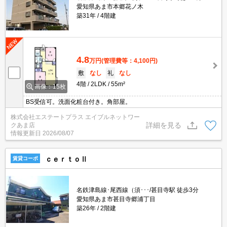
愛知県あま市本郷花ノ木
築31年
4階建
4.8
万円
(管理費等：4,100円)
敷
なし
礼
なし
4階
2LDK
55m²
画像：15枚
BS受信可。洗面化粧台付き。角部屋。
株式会社エステートプラス エイブルネットワー
詳細を見る
クあま店
情報更新日
2026/08/07
ｃｅｒｔｏⅡ
賃貸コーポ
名鉄津島線･尾西線（須･･･/甚目寺駅 徒歩3分
愛知県あま市甚目寺郷浦丁目
築26年
2階建