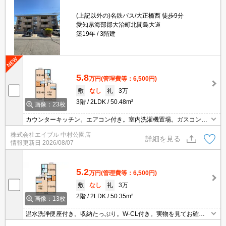
(上記以外の)名鉄バス/大正橋西 徒歩9分
愛知県海部郡大治町北間島大道
築19年
3階建
5.8
万円
(管理費等：6,500円)
敷
なし
礼
3万
3階
2LDK
50.48m²
画像：23枚
カウンターキッチン。エアコン付き。室内洗濯機置場。ガスコンロ
設置可。保証会社加入要(初回35,000円、月額総支払額の1％+800
株式会社エイブル 中村公園店
円/月)。
詳細を見る
情報更新日
2026/08/07
5.2
万円
(管理費等：6,500円)
敷
なし
礼
3万
2階
2LDK
50.35m²
画像：13枚
温水洗浄便座付き。収納たっぷり。W-CL付き。実物を見てお確か
めください。保証会社加入要(初回35,000円、月額総支払額の1％+8