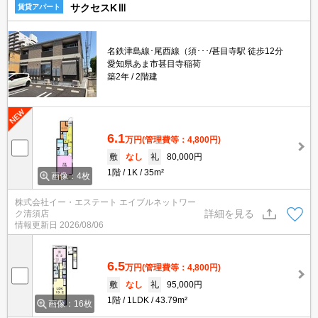
サクセスKⅢ
賃貸アパート
名鉄津島線･尾西線（須･･･/甚目寺駅 徒歩12分
愛知県あま市甚目寺稲荷
築2年
2階建
6.1
万円
(管理費等：4,800円)
敷
なし
礼
80,000円
1階
1K
35m²
画像：4枚
株式会社イー・エステート エイブルネットワー
詳細を見る
ク清須店
情報更新日
2026/08/06
6.5
万円
(管理費等：4,800円)
敷
なし
礼
95,000円
1階
1LDK
43.79m²
画像：16枚