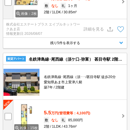
敷
なし
礼
1ヶ月
2階
1LDK
30.85m²
画像：2枚
株式会社エステートプラス エイブルネットワー
詳細を見る
クあま店
情報更新日
2026/08/07
残り5件を表示する
名鉄津島線･尾西線（須ケ口-弥富） 甚目寺駅 2階建 築7年
賃貸アパート
名鉄津島線･尾西線（須･･･/甚目寺駅 徒歩20分
愛知県あま市上萱津八剱
築7年
2階建
5.5
万円
(管理費等：4,100円)
敷
なし
礼
85,000円
2階
1LDK
43.76m²
画像：15枚