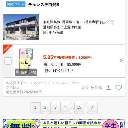
チェレステ白髭B
賃貸アパート
名鉄津島線･尾西線（須･･･/甚目寺駅 徒歩20分
愛知県あま市上萱津白髭
築3年
2階建
5.85
万円
(管理費等：4,200円)
敷
なし
礼
85,000円
1階
1LDK
44.7m²
画像：4枚
株式会社イー・エステート エイブルネットワー
詳細を見る
ク清須店
情報更新日
2026/08/06
1
2
3
4
15
…