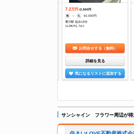
.8
7.2
万円
万円
/3,000円
/2,900円
2ヶ月
礼
--
敷
--
礼
92,000円
川駅 徒歩6分
豊川駅 徒歩19分
K/47.93㎡
1LDK/51.74㎡
お問合せする（無料）
お問合せする（無料）
詳細を見る
詳細を見る
気になるリストに追加する
気になるリストに追加する
サンシャイン フラワー周辺が得
住まいLOVE不動産株式