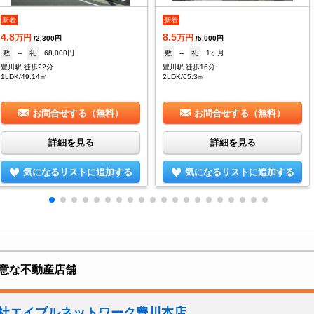
新着
新着
4.8
8.5
万円
万円
/2,300円
/5,000円
敷
--
礼
68,000円
敷
--
礼
1ヶ月
豊川駅 徒歩22分
豊川駅 徒歩16分
1LDK/49.14㎡
2LDK/65.3㎡
お問合せする（無料）
お問合せする（無料）
詳細を見る
詳細を見る
気になるリストに追加する
気になるリストに追加する
意な不動産店舗
会社エイブルネットワーク豊川本店