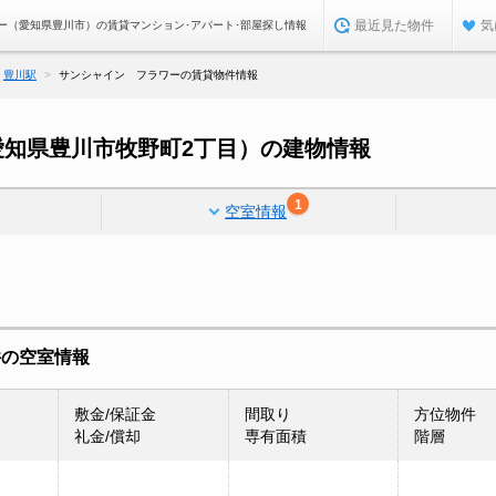
最近見た物件
気
ー（愛知県豊川市）の賃貸マンション･アパート･部屋探し情報
豊川駅
サンシャイン フラワーの賃貸物件情報
愛知県豊川市牧野町2丁目）の建物情報
1
空室情報
件の空室情報
敷金/保証金
間取り
方位物件
礼金/償却
専有面積
階層