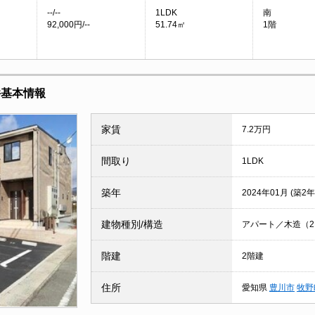
--/--
1LDK
南
92,000円/--
51.74㎡
1階
件基本情報
家賃
7.2万円
間取り
1LDK
築年
2024年01月 (築2年
建物種別/構造
アパート／木造（2×
階建
2階建
住所
愛知県
豊川市
牧野