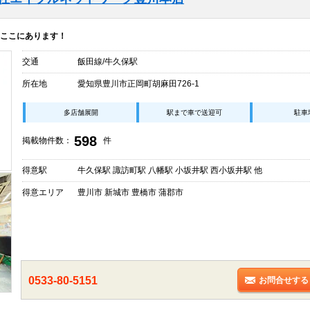
ここにあります！
交通
飯田線/牛久保駅
所在地
愛知県豊川市正岡町胡麻田726-1
多店舗展開
駅まで車で送迎可
駐車
598
掲載物件数：
件
得意駅
牛久保駅 諏訪町駅 八幡駅 小坂井駅 西小坂井駅 他
得意エリア
豊川市 新城市 豊橋市 蒲郡市
0533-80-5151
お問合せする