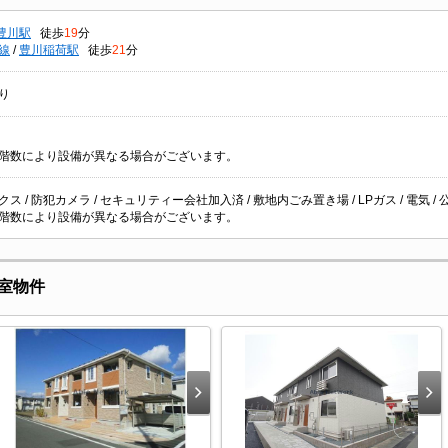
豊川駅
徒歩
19
分
線
/
豊川稲荷駅
徒歩
21
分
り
階数により設備が異なる場合がございます。
ス / 防犯カメラ / セキュリティー会社加入済 / 敷地内ごみ置き場 / LPガス / 電気 / 公
階数により設備が異なる場合がございます。
室物件