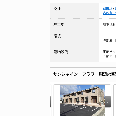
交通
飯田線
/
名鉄豊川
駐車場
駐車場あ
環境
--
※部屋・
建物設備
宅配ボック
※部屋・
サンシャイン フラワー周辺の空