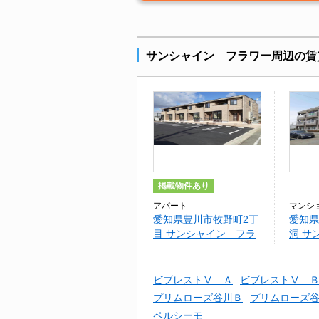
サンシャイン フラワー周辺の賃
掲載物件あり
アパート
マンシ
愛知県豊川市牧野町2丁
愛知県
目 サンシャイン フラ
洞 サ
ワー
ビブレストⅤ Ａ
ビブレストⅤ 
プリムローズ谷川Ｂ
プリムローズ
ペルシーモ