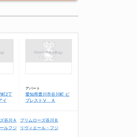
アパート
町2丁
愛知県豊川市谷川町 ビ
アイ
ブレストⅤ Ａ
ズ谷川Ａ
プリムローズ谷川Ｂ
ールフジ
リヴィエール・フジ