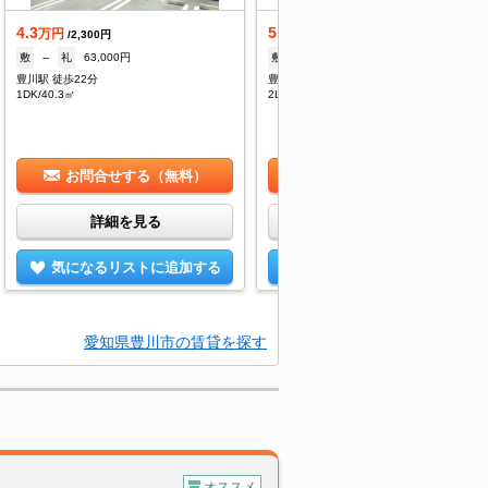
4.3
5.35
万円
万円
/2,300円
/3,500円
敷
--
礼
63,000円
敷
--
礼
73,500円
豊川駅 徒歩22分
豊川駅 徒歩16分
1DK/40.3㎡
2LDK/57.21㎡
お問合せする（無料）
お問合せする（無料）
詳細を見る
詳細を見る
気になるリストに追加する
気になるリストに追加する
愛知県豊川市の賃貸を探す
オススメ